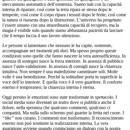
meccanismo automatico dell’esistenza. Siamo nati con la capacità
interna di riparare, così come la terra ripara se stessa dopo le
tempeste, così come il corpo ripara i tessuti dopo le ferite, così come
la natura si riassesta dopo la distruzione. L’universo ha progettato
l’essere umano con una straordinaria capacità di recupero, ma la
magia è visibile solo quando siamo abbastanza pazienti da lasciare
che il tempo faccia il suo lavoro silenzioso.
Le persone si lamentano che nessuno le ha capite, sostenute,
accompagnate nei momenti più duri. Ma spesso proprio queste
condizioni sono quelle che fanno nascere la vera autosufficienza. In
assenza di sostegno nasce la forza interiore. In assenza di pubblico
nasce l’auto-validazione. In assenza di consigli nasce la chiarezza
intuitiva. Non sempre è una maledizione camminare soli. Molte
volte è una benedizione. Perché la solitudine porta in superficie la
voce dell’io interiore. E quella voce è il vero guaritore. Il conforto
esterno è temporaneo; la chiarezza interna è eterna.
Oggi persino le emozioni sono state trasformate in spettacolo. I
social media sono diventati un teatro dove si pubblica anche il
dolore, nella speranza che qualcuno commenti, qualcuno ci
compatirà. Ma nulla sullo schermo può guarire la ferita nel cuore. I
“like”
non curano. I commenti non trasformano. Il riconoscimento
esterno non può sostituire la realizzazione interna. La vera
guarigione avviene quando cominciamo un dialogo con la nostra