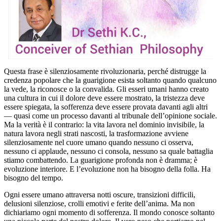
Questa frase è silenziosamente rivoluzionaria, perché distrugge la
credenza popolare che la guarigione esista soltanto quando qualcuno
la vede, la riconosce o la convalida. Gli esseri umani hanno creato
una cultura in cui il dolore deve essere mostrato, la tristezza deve
essere spiegata, la sofferenza deve essere provata davanti agli altri
— quasi come un processo davanti al tribunale dell’opinione sociale.
Ma la verità è il contrario: la vita lavora nel dominio invisibile, la
natura lavora negli strati nascosti, la trasformazione avviene
silenziosamente nel cuore umano quando nessuno ci osserva,
nessuno ci applaude, nessuno ci consola, nessuno sa quale battaglia
stiamo combattendo. La guarigione profonda non è dramma; è
evoluzione interiore. E l’evoluzione non ha bisogno della folla. Ha
bisogno del tempo.
Ogni essere umano attraversa notti oscure, transizioni difficili,
delusioni silenziose, crolli emotivi e ferite dell’anima. Ma non
dichiariamo ogni momento di sofferenza. Il mondo conosce soltanto