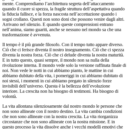
mente. Comprendiamo l’architettura segreta dell’attaccamento
quando il cuore si spezza, la fragile struttura dell’aspettativa quando
la fiducia fallisce, e la forza nascosta nell’accettazione quando i
sogni crollano. Questi non sono doni che possono venire dagli altri.
Arrivano nel silenzio. E quando queste comprensioni entrano
nell’anima, siamo guariti, anche se nessuno nel mondo sa che una
trasformazione è avvenuta.
Il tempo è il più grande filosofo. Con il tempo tutto appare diverso.
Ciò che ci ferisce diventa il nostro insegnamento. Ciò che ci spezza
diventa la nostra forza. Ciò che ci delude diventa la nostra maturità.
E in tutto questo, quasi sempre, il mondo non sa nulla della
rivoluzione interna. Il mondo vede solo la versione raffinata finale di
noi. Non vede le notti in cui abbiamo pianto, le mattine in cui
abbiamo dubitato della vita, i pomeriggi in cui abbiamo dubitato di
noi stessi, i momenti in cui abbiamo pregato in silenzio forze
invisibili dell’universo. Questa è la bellezza dell’evoluzione
interiore. La crescita non ha bisogno di testimoni. Ha bisogno di
volontà.
La vita allontana silenziosamente dal nostro mondo le persone che
non sono allineate con il nostro destino. La vita cambia condizioni
che non sono allineate con la nostra crescita. La vita riorganizza
circostanze che non sono allineate con la nostra missione. E in
questo processo la vita dissolve anche i vecchi modelli emotivi che