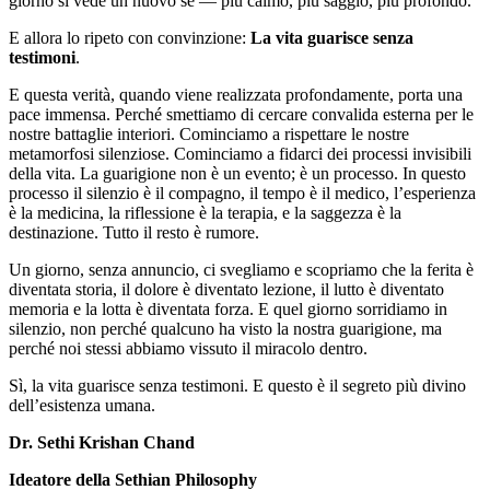
giorno si vede un nuovo sé — più calmo, più saggio, più profondo.
E allora lo ripeto con convinzione:
La vita guarisce senza
testimoni
.
E questa verità, quando viene realizzata profondamente, porta una
pace immensa. Perché smettiamo di cercare convalida esterna per le
nostre battaglie interiori. Cominciamo a rispettare le nostre
metamorfosi silenziose. Cominciamo a fidarci dei processi invisibili
della vita. La guarigione non è un evento; è un processo. In questo
processo il silenzio è il compagno, il tempo è il medico, l’esperienza
è la medicina, la riflessione è la terapia, e la saggezza è la
destinazione. Tutto il resto è rumore.
Un giorno, senza annuncio, ci svegliamo e scopriamo che la ferita è
diventata storia, il dolore è diventato lezione, il lutto è diventato
memoria e la lotta è diventata forza. E quel giorno sorridiamo in
silenzio, non perché qualcuno ha visto la nostra guarigione, ma
perché noi stessi abbiamo vissuto il miracolo dentro.
Sì, la vita guarisce senza testimoni. E questo è il segreto più divino
dell’esistenza umana.
Dr. Sethi Krishan Chand
Ideatore della Sethian Philosophy