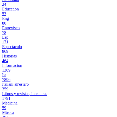
24
Education
53
Eng
80
Entrevistas
78
Esp
171
Espectáculo
869
Historias
464
Información
1309
Ita
7896
Italiani all'estero
359
Libros y revistas, literatura.
1791
Medicina
59
Música