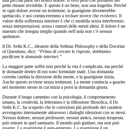
una piccola parte del nostro dolore. Il vero peso che portiamo nel
petto rimane invisibile. E questo è un bene, non una tragedia. Perché
se ogni dolore avesse un testimone, la guarigione diventerebbe
spettacolo, e noi cominceremmo a recitare invece che evolverci. Il
valore della sofferenza interiore è che ci modella senza interferenze,
senza interpretazioni, senza i rumori delle menti altrui. Il dolore è un
maestro che insegna meglio quando nell’aula non c’è nessun
spettatore.
Il Dr. Sethi K.C., ideatore della Sethian Philosophy e della Doctrine
of Questions, dice:
“Prima di cercare le risposte, dobbiamo
purificare le domande interiori.”
La maggior parte soffre non perché la vita è complicata, ma perché
le domande dentro di noi sono formulate male. Una domanda
corretta cambia la direzione della mente, e la guarigione inizia.
Anche questo avviene senza testimoni. La mente comincia a guarire
nel momento stesso in cui inizia a porsi la domanda giusta.
Durante il lungo cammino con la psicologia, il comportamento
umano, la creatività, la letteratura e la riflessione filosofica, il Dr.
Sethi K.C. ha scoperto che le correzioni più profonde del carattere
avvengono internamente attraverso i dialoghi silenziosi con se stessi.
Nessun dottore, nessun professore, nessun amico, nessun terapeuta
può entrare in quel santuario. Il mondo può guidare, ma non può
guarire. La guarigione è auto-generata. La guarigione è un