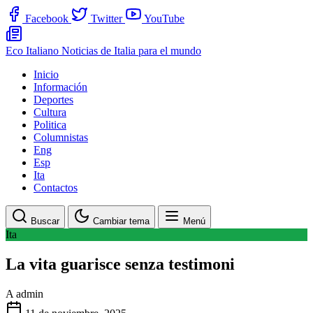
Facebook
Twitter
YouTube
Eco Italiano
Noticias de Italia para el mundo
Inicio
Información
Deportes
Cultura
Politica
Columnistas
Eng
Esp
Ita
Contactos
Buscar
Cambiar tema
Menú
Ita
La vita guarisce senza testimoni
A
admin