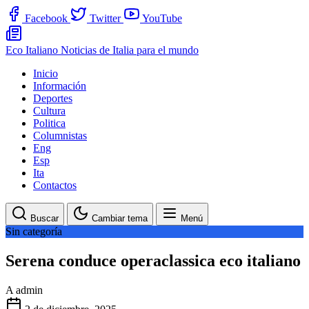
Facebook
Twitter
YouTube
Eco Italiano
Noticias de Italia para el mundo
Inicio
Información
Deportes
Cultura
Politica
Columnistas
Eng
Esp
Ita
Contactos
Buscar
Cambiar tema
Menú
Sin categoría
Serena conduce operaclassica eco italiano
A
admin