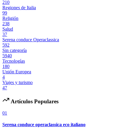
210
Regiones de Italia
99
Religión
238
Salud
37
Serena conduce Operaclassica
592
Sin categoría
5940
Tecnologías
180
Unión Europea
4
Viajes y turismo
47
Artículos Populares
01
Serena conduce operaclassica eco italiano