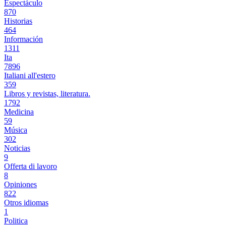
Espectáculo
870
Historias
464
Información
1311
Ita
7896
Italiani all'estero
359
Libros y revistas, literatura.
1792
Medicina
59
Música
302
Noticias
9
Offerta di lavoro
8
Opiniones
822
Otros idiomas
1
Politica