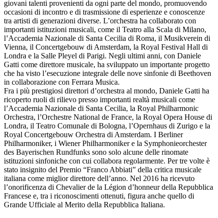
giovani talenti provenienti da ogni parte del mondo, promuovendo
occasioni di incontro e di trasmissione di esperienze e conoscenze
tra artisti di generazioni diverse. L’orchestra ha collaborato con
importanti istituzioni musicali, come il Teatro alla Scala di Milano,
l’Accademia Nazionale di Santa Cecilia di Roma, il Musikverein di
Vienna, il Concertgebouw di Amsterdam, la Royal Festival Hall di
Londra e la Salle Pleyel di Parigi. Negli ultimi anni, con Daniele
Gatti come direttore musicale, ha sviluppato un importante progetto
che ha visto l’esecuzione integrale delle nove sinfonie di Beethoven
in collaborazione con Ferrara Musica.
Fra i più prestigiosi direttori d’orchestra al mondo, Daniele Gatti ha
ricoperto ruoli di rilievo presso importanti realtà musicali come
l’Accademia Nazionale di Santa Cecilia, la Royal Philharmonic
Orchestra, l’Orchestre National de France, la Royal Opera House di
Londra, il Teatro Comunale di Bologna, l’Opernhaus di Zurigo e la
Royal Concertgebouw Orchestra di Amsterdam. I Berliner
Philharmoniker, i Wiener Philharmoniker e la Symphonieorchester
des Bayerischen Rundfunks sono solo alcune delle rinomate
istituzioni sinfoniche con cui collabora regolarmente. Per tre volte è
stato insignito del Premio “Franco Abbiati” della critica musicale
italiana come miglior direttore dell’anno. Nel 2016 ha ricevuto
l’onorificenza di Chevalier de la Légion d’honneur della Repubblica
Francese e, tra i riconoscimenti ottenuti, figura anche quello di
Grande Ufficiale al Merito della Repubblica Italiana.