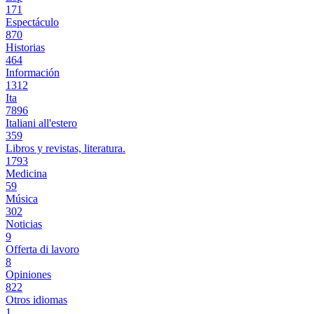
171
Espectáculo
870
Historias
464
Información
1312
Ita
7896
Italiani all'estero
359
Libros y revistas, literatura.
1793
Medicina
59
Música
302
Noticias
9
Offerta di lavoro
8
Opiniones
822
Otros idiomas
1