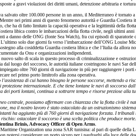
poste a gravi violazioni dei diritti umani, detenzione arbitraria e tor
 salvato oltre 100.000 persone in un anno, il Mediterraneo è tornato a 
le. Mentre nei primi anni di questo fenomeno autorità e Guardia Costiera
, che ha di fatto limitato la capacità operativa e la legittimità della flot
ostiera libica contro le imbarcazioni della flotta civile, negli ultimi anni
enti a danno delle ONG (fonte Sea Watch), fra cui episodi di sparatorie d
). L’ultimo solo due giorni fa verso l’imbarcazione dell’ONG Louise Mic
stegno alla cosiddetta Guardia costiera libica e che l’Italia da allora n
documentate da Onu e organizzazioni indipendenti.
un nuovo salto di scala in questo processo di criminalizzazione e ostruzio
dal luogo del soccorso, le autorità italiane costringono le navi Sar del
gato oltre 760 giorni di navigazione in più per raggiungere i porti di
recare nel primo porto limitrofo alla zona operativa.
l’assistenza di cui hanno bisogno le persone soccorse, mettendo a rischi
di protezione internazionale. E che tiene lontane le navi di soccorso dal
a dei porti lontani, continua a sottrarre tempo e risorse preziose alla tu
neo centrale, possiamo affermare con chiarezza che la flotta civile è nat
one, ma il nostro lavoro è stato ostacolato da un ostruzionismo sistema
stanti ha aggiunto più di 760 giorni di navigazione forzata. I tribunali 
 rischio: ostacolare il soccorso è una scelta politica che produce mort
lentina Brinis, Advocacy Officer di Open Arms
.
Maritime Organization una zona SAR tunisina: al pari di quelle della Lib
 non potersi considerare un porto sicuro per i naufraghi alla luce delle do