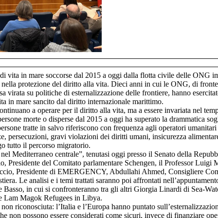
vita in mare soccorse dal 2015 a oggi dalla flotta civile delle ONG imp
lla protezione del diritto alla vita. Dieci anni in cui le ONG, di front
sa virata su politiche di esternalizzazione delle frontiere, hanno esercit
ita in mare sancito dal diritto internazionale marittimo.
tinuano a operare per il diritto alla vita, ma a essere invariata nel tem
le persone morte o disperse dal 2015 a oggi ha superato la drammatica sogl
sone tratte in salvo riferiscono con frequenza agli operatori umanitari d
enze, persecuzioni, gravi violazioni dei diritti umani, insicurezza alimenta
go tutto il percorso migratorio.
el Mediterraneo centrale”, tenutasi oggi presso il Senato della Repubblic
rio, Presidente del Comitato parlamentare Schengen, il Professor Luigi 
iccio, Presidente di EMERGENCY, Abdullahi Ahmed, Consigliere Comuna
tiera. Le analisi e i temi trattati saranno poi affrontati nell’appunta
 Basso, in cui si confronteranno tra gli altri Giorgia Linardi di Sea-W
a e Lam Magok Refugees in Libya.
ia non riconosciuta: l’Italia e l’Europa hanno puntato sull’esternalizzazi
che non possono essere considerati come sicuri, invece di finanziare operaz