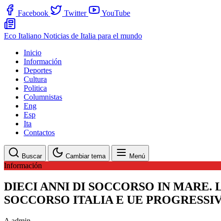
Facebook
Twitter
YouTube
Eco Italiano
Noticias de Italia para el mundo
Inicio
Información
Deportes
Cultura
Politica
Columnistas
Eng
Esp
Ita
Contactos
Buscar
Cambiar tema
Menú
Información
DIECI ANNI DI SOCCORSO IN MARE.
SOCCORSO ITALIA E UE PROGRESSI
A
admin