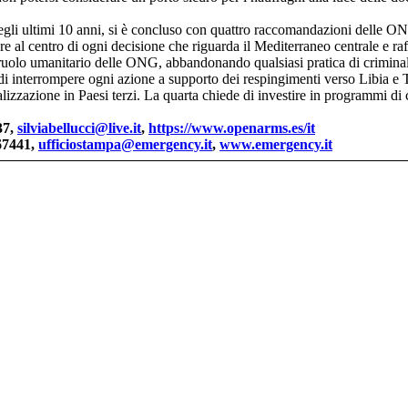
degli ultimi 10 anni, si è concluso con quattro raccomandazioni delle ONG
are al centro di ogni decisione che riguarda il Mediterraneo centrale e ra
uolo umanitario delle ONG, abbandonando qualsiasi pratica di criminal
 di interrompere ogni azione a supporto dei respingimenti verso Libia e
nalizzazione in Paesi terzi. La quarta chiede di investire in programmi di
37,
silviabellucci@live.it
,
https://www.openarms.es/it
67441,
ufficiostampa@emergency.it
,
www.emergency.it