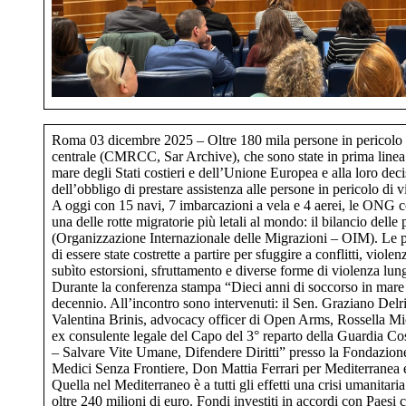
Roma 03 dicembre 2025 – Oltre 180 mila persone in pericolo di 
centrale (CMRCC, Sar Archive), che sono state in prima linea ne
mare degli Stati costieri e dell’Unione Europea e alla loro deci
dell’obbligo di prestare assistenza alle persone in pericolo di v
A oggi con 15 navi, 7 imbarcazioni a vela e 4 aerei, le ONG con
una delle rotte migratorie più letali al mondo: il bilancio del
(Organizzazione Internazionale delle Migrazioni – OIM). Le per
di essere state costrette a partire per sfuggire a conflitti, viol
subìto estorsioni, sfruttamento e diverse forme di violenza lun
Durante la conferenza stampa “Dieci anni di soccorso in mare n
decennio. All’incontro sono intervenuti: il Sen. Graziano Del
Valentina Brinis, advocacy officer di Open Arms, Rossella M
ex consulente legale del Capo del 3° reparto della Guardia Cos
– Salvare Vite Umane, Difendere Diritti” presso la Fondazione
Medici Senza Frontiere, Don Mattia Ferrari per Mediterrane
Quella nel Mediterraneo è a tutti gli effetti una crisi umanitar
oltre 240 milioni di euro. Fondi investiti in accordi con Paesi 