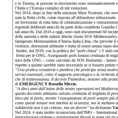
e in Tunisia, le persone in movimento sono sistematicamente es
l’Italia e l’Europa complici di tali violazioni.
Nel 2014, dopo la fine della missione Mare Nostrum, che aveva
nata la flotta civile, come risposta all’abbandono istituziona
un’inversione di rotta fatta di criminalizzazione e ostruzionismo
registrati deliberati attacchi da parte della cosiddetta Guardia C
tali attacchi. Dal 2016 a oggi, sono stati documentati 60 incid
delle autorità e delle milizie libiche (fonte SOS Méditerranée
famigerato Memorandum d’Intesa Italia-Libia, che prevede il so
violenze, detenzioni arbitrarie e tratta di esseri umani siano 
Inoltre, dal 2019, con la politica dei “porti chiusi” c’è stato 
fermi per le ONG. Assegnando porti lontani centinaia di miglia 
navi delle ONG – come calcolato da SOS Humanity – hanno impie
rispetto a quanto sarebbe stato necessario se si fossero potute 
“Una pratica vessatoria e punitiva che posticipa senza motivo 
servizi essenziali, come il supporto psicologico e la richiesta 
che di testimonianza. Il decreto Piantedosi, insieme alla pratic
di
EMERGENCY Rossella Miccio.
“A dieci anni dall’inizio delle nostre operazioni nel Mediterra
questo decennio abbiamo salvato centinaia di migliaia di pers
bloccate in porto, mentre l’assegnazione di porti sempre più di
come queste misure non tutelino la sicurezza, ma la mettano a
solidarietà non è un crimine, ma un dovere”
ha dichiarato
Va
Nel 2024 è stata inoltre riconosciuta dall’IMO – International 
intercettazioni violente e respingimenti illegali in mare tali da