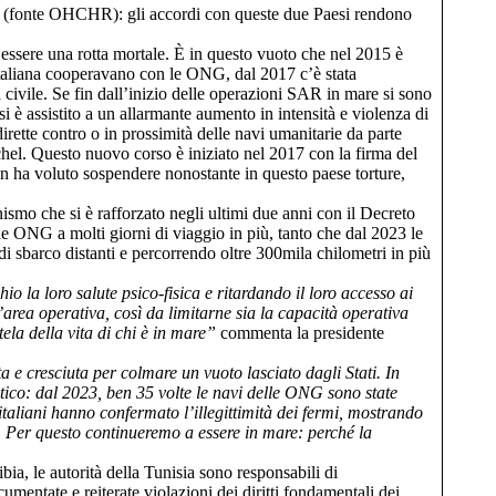
tura (fonte OHCHR): gli accordi con queste due Paesi rendono
essere una rotta mortale. È in questo vuoto che nel 2015 è
 italiana cooperavano con le ONG, dal 2017 c’è stata
ta civile. Se fin dall’inizio delle operazioni SAR in mare si sono
 si è assistito a un allarmante aumento in intensità e violenza di
irette contro o in prossimità delle navi umanitarie da parte
hel. Questo nuovo corso è iniziato nel 2017 con la firma del
on ha voluto sospendere nonostante in questo paese torture,
nismo che si è rafforzato negli ultimi due anni con il Decreto
le ONG a molti giorni di viaggio in più, tanto che dal 2023 le
 sbarco distanti e percorrendo oltre 300mila chilometri in più
o la loro salute psico-fisica e ritardando il loro accesso ai
l’area operativa, così da limitarne sia la capacità operativa
tela della vita di chi è in mare”
commenta la presidente
a e cresciuta per colmare un vuoto lasciato dagli Stati. In
tico: dal 2023, ben 35 volte le navi delle ONG sono state
italiani hanno confermato l’illegittimità dei fermi, mostrando
e. Per questo continueremo a essere in mare: perché la
ia, le autorità della Tunisia sono responsabili di
cumentate e reiterate violazioni dei diritti fondamentali dei