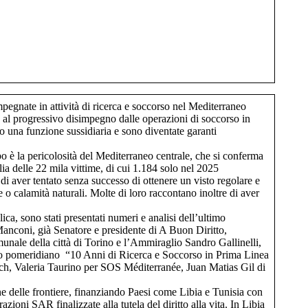
egnate in attività di ricerca e soccorso nel Mediterraneo
e al progressivo disimpegno dalle operazioni di soccorso in
ato una funzione sussidiaria e sono diventate garanti
po è la pericolosità del Mediterraneo centrale, che si conferma
ia delle 22 mila vittime, di cui 1.184 solo nel 2025
i aver tentato senza successo di ottenere un visto regolare e
re o calamità naturali. Molte di loro raccontano inoltre di aver
a, sono stati presentati numeri e analisi dell’ultimo
Manconi, già Senatore e presidente di A Buon Diritto,
le della città di Torino e l’Ammiraglio Sandro Gallinelli,
mento pomeridiano “10 Anni di Ricerca e Soccorso in Prima Linea
atch, Valeria Taurino per SOS Méditerranée, Juan Matias Gil di
one delle frontiere, finanziando Paesi come Libia e Tunisia con
ioni SAR finalizzate alla tutela del diritto alla vita. In Libia