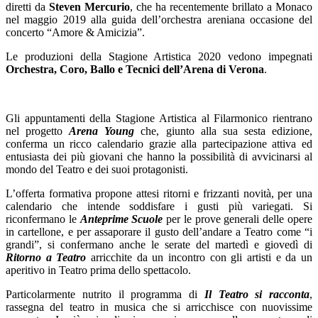
diretti da
Steven Mercurio
, che ha recentemente brillato a Monaco
nel maggio 2019 alla guida dell’orchestra areniana occasione del
concerto “Amore & Amicizia”.
Le produzioni della Stagione Artistica 2020 vedono impegnati
Orchestra, Coro, Ballo e Tecnici dell’Arena di Verona
.
Gli appuntamenti della Stagione Artistica al Filarmonico rientrano
nel progetto
Arena Young
che, giunto alla sua sesta edizione,
conferma un ricco calendario grazie alla partecipazione attiva ed
entusiasta dei più giovani che hanno la possibilità di avvicinarsi al
mondo del Teatro e dei suoi protagonisti.
L’offerta formativa propone attesi ritorni e frizzanti novità, per una
calendario che intende soddisfare i gusti più variegati. Si
riconfermano le
Anteprime Scuole
per le prove generali delle opere
in cartellone, e per assaporare il gusto dell’andare a Teatro come “i
grandi”, si confermano anche le serate del martedì e giovedì di
Ritorno a Teatro
arricchite da un incontro con gli artisti e da un
aperitivo in Teatro prima dello spettacolo.
Particolarmente nutrito il programma di
Il Teatro si racconta
,
rassegna del teatro in musica che si arricchisce con nuovissime