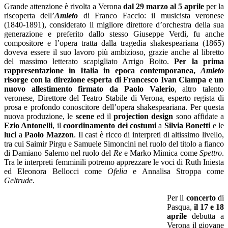
Grande attenzione è rivolta a Verona
dal 29 marzo al 5 aprile
per la
riscoperta dell’
Amleto
di Franco Faccio: il musicista veronese
(1840-1891), considerato il migliore direttore d’orchestra della sua
generazione e preferito dallo stesso Giuseppe Verdi, fu anche
compositore e l’opera tratta dalla tragedia shakespeariana (1865)
doveva essere il suo lavoro più ambizioso, grazie anche al libretto
del massimo letterato scapigliato Arrigo Boito.
Per la prima
rappresentazione in Italia in epoca contemporanea,
Amleto
risorge con la direzione esperta di Francesco Ivan Ciampa e un
nuovo allestimento firmato da Paolo Valerio
, altro talento
veronese, Direttore del Teatro Stabile di Verona, esperto regista di
prosa e profondo conoscitore dell’opera shakespeariana. Per questa
nuova produzione, le
scene
ed il
projection design
sono affidate a
Ezio Antonelli
, il
coordinamento dei costumi
a
Silvia
Bonetti
e le
luci
a
Paolo Mazzon
. Il cast è ricco di interpreti di altissimo livello,
tra cui Saimir Pirgu e Samuele Simoncini nel ruolo del titolo a fianco
di Damiano Salerno nel ruolo del
Re
e Marko Mimica come
Spettro
.
Tra le interpreti femminili potremo apprezzare le voci di Ruth Iniesta
ed Eleonora Bellocci come
Ofelia
e Annalisa Stroppa come
Geltrude
.
Per il
concerto
di
Pasqua,
il 17 e 18
aprile
debutta a
Verona il giovane