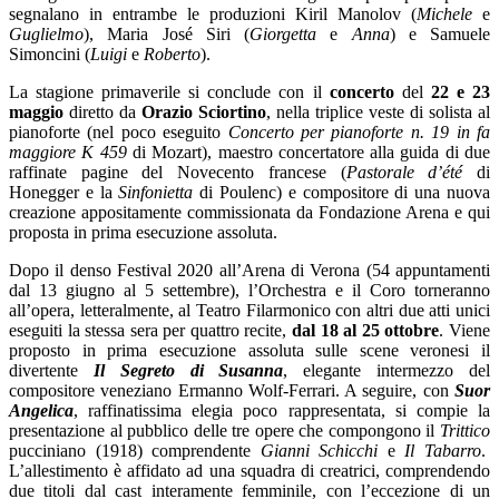
segnalano in entrambe le produzioni Kiril Manolov (
Michele
e
Guglielmo
), Maria José Siri (
Giorgetta
e
Anna
) e Samuele
Simoncini (
Luigi
e
Roberto
).
La stagione primaverile si conclude con il
concerto
del
22 e 23
maggio
diretto da
Orazio Sciortino
, nella triplice veste di solista al
pianoforte (nel poco eseguito
Concerto per pianoforte n. 19 in fa
maggiore K 459
di Mozart), maestro concertatore alla guida di due
raffinate pagine del Novecento francese (
Pastorale d’été
di
Honegger e la
Sinfonietta
di Poulenc) e compositore di una nuova
creazione appositamente commissionata da Fondazione Arena e qui
proposta in prima esecuzione assoluta.
Dopo il denso Festival 2020 all’Arena di Verona (54 appuntamenti
dal 13 giugno al 5 settembre), l’Orchestra e il Coro torneranno
all’opera, letteralmente, al Teatro Filarmonico con altri due atti unici
eseguiti la stessa sera per quattro recite,
dal 18 al 25 ottobre
. Viene
proposto in prima esecuzione assoluta sulle scene veronesi il
divertente
Il Segreto di Susanna
, elegante intermezzo del
compositore veneziano Ermanno Wolf-Ferrari. A seguire, con
Suor
Angelica
, raffinatissima elegia poco rappresentata, si compie la
presentazione al pubblico delle tre opere che compongono il
Trittico
pucciniano (1918) comprendente
Gianni Schicchi
e
Il Tabarro
.
L’allestimento è affidato ad una squadra di creatrici, comprendendo
due titoli dal cast interamente femminile, con l’eccezione di un