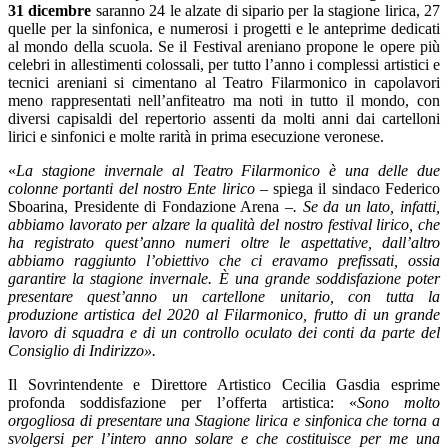
31 dicembre
saranno 24 le alzate di sipario per la stagione lirica, 27
quelle per la sinfonica, e numerosi i progetti e le anteprime dedicati
al mondo della scuola. Se il Festival areniano propone le opere più
celebri in allestimenti colossali, per tutto l’anno i complessi artistici e
tecnici areniani si cimentano al Teatro Filarmonico in capolavori
meno rappresentati nell’anfiteatro ma noti in tutto il mondo, con
diversi capisaldi del repertorio assenti da molti anni dai cartelloni
lirici e sinfonici e molte rarità in prima esecuzione veronese.
«
La stagione invernale al Teatro Filarmonico è una delle due
colonne portanti del nostro Ente lirico –
spiega il sindaco Federico
Sboarina, Presidente di Fondazione Arena
–. Se da un lato, infatti,
abbiamo lavorato per alzare la qualità del nostro festival lirico, che
ha registrato quest’anno numeri oltre le aspettative, dall’altro
abbiamo raggiunto l’obiettivo che ci eravamo prefissati, ossia
garantire la stagione invernale. È una grande soddisfazione poter
presentare quest’anno un cartellone unitario, con tutta la
produzione artistica del 2020 al Filarmonico, frutto di un grande
lavoro di squadra e di un controllo oculato dei conti da parte del
Consiglio di Indirizzo».
Il Sovrintendente e Direttore Artistico Cecilia Gasdia esprime
profonda soddisfazione per l’offerta artistica: «
Sono molto
orgogliosa di presentare una Stagione lirica e sinfonica che torna a
svolgersi per l’intero anno solare e che costituisce per me una