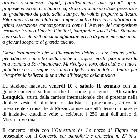
grande scommessa. Infatti, parallelamente alle grandi opere
proposte in Arena che hanno registrato un aumento delle presenze e
un gradimento da parte della stampa, ho voluto proporre al Teatro
Filarmonico alcuni titoli mai rappresentati a Verona e addirittura in
prima esecuzione contemporanea come
L’Amleto
del compositore
veronese Franco Faccio. Direttori, interpreti e solisti della Stagione
sono stati scelti nell’ottica di affiancare artisti di fama internazionale
a giovani scoperte di grande talento.
Credo fermamente che il Filarmonico debba essere terreno fertile
per educare, come ho detto anche ai ragazzi pochi giorni dopo la
mia nomina a Sovrintendente. Mi rivolgo a loro, alla città e a tutto il
pubblico che ci segue con tanto affetto, invitandoli a Teatro per
riscoprire la bellezza di
una vita all’insegna della musica
».
La stagione inaugura
venerdì 10 e sabato 11 gennaio
con un
grande concerto sinfonico che ha come protagonista
Alexander
Lonquich
, artista dalla carriera internazionale che si presenta nella
duplice veste di direttore e pianista. Il programma, articolato
interamente su musiche di Mozart,
si inserisce all’interno di una serie
di iniziative cittadine volte a celebrare i
250 anni dall’arrivo di
Mozart a Verona.
Il concerto inizia con l’
Ouverture
da
Le nozze di Figaro
per
proseguire con
il
Concerto per pianoforte e orchestra n. 27 in si