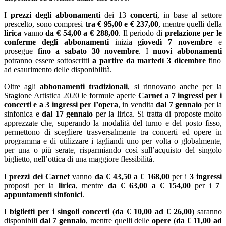
I
prezzi degli abbonamenti
dei 13
concerti
, in base al settore
prescelto, sono compresi
tra € 95,00 e € 237,00
, mentre quelli della
lirica
vanno
da € 54,00 a € 288,00
. Il periodo di
prelazione per le
conferme degli abbonamenti
inizia
giovedì
7 novembre
e
prosegue
fino a sabato 30 novembre
. I
nuovi abbonamenti
potranno essere sottoscritti
a partire da martedì 3 dicembre
fino
ad esaurimento delle disponibilità.
Oltre agli
abbonamenti tradizionali
, si rinnovano anche per la
Stagione Artistica 2020 le formule aperte
Carnet
a 7 ingressi per i
concerti e a 3 ingressi per l’opera
, in vendita
dal 7 gennaio
per la
sinfonica e
dal 17 gennaio
per la lirica. Si tratta di proposte molto
apprezzate che, superando la modalità del turno e del posto fisso,
permettono di scegliere trasversalmente tra concerti ed opere in
programma e di utilizzare i tagliandi uno per volta o globalmente,
per una o più serate, risparmiando così sull’acquisto del singolo
biglietto, nell’ottica di una maggiore flessibilità.
I
prezzi dei Carnet
vanno
da € 43,50 a € 168,00
per i
3 ingressi
proposti per la
lirica
, mentre
da € 63,00 a € 154,00
per i
7
appuntamenti sinfonici
.
I
biglietti per i singoli concerti
(
da € 10,00 ad € 26,00
) saranno
disponibili
dal 7 gennaio
, mentre quelli delle
opere
(
da € 11,00 ad