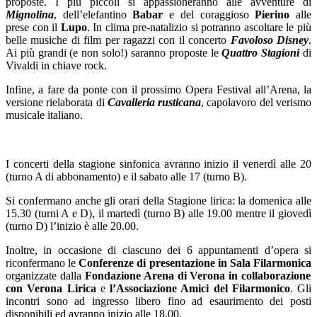
proposte. I più piccoli si appassioneranno alle avventure di
Mignolina
, dell’elefantino
Babar
e del coraggioso
Pierino
alle
prese con il
Lupo
. In clima pre-natalizio si potranno ascoltare le più
belle musiche di film per ragazzi con il concerto
Favoloso Disney
.
Ai più grandi (e non solo!) saranno proposte le
Quattro Stagioni
di
Vivaldi in chiave rock.
Infine, a fare da ponte con il prossimo Opera Festival all’Arena, la
versione rielaborata di
Cavalleria rusticana
, capolavoro del verismo
musicale italiano.
I concerti della stagione sinfonica avranno inizio il venerdì alle 20
(turno A di abbonamento) e il sabato alle 17 (turno B).
Si confermano anche gli orari della Stagione lirica: la domenica alle
15.30 (turni A e D), il martedì (turno B) alle 19.00 mentre il giovedì
(turno D) l’inizio è alle 20.00.
Inoltre, in occasione di ciascuno dei 6 appuntamenti d’opera si
riconfermano le
Conferenze di presentazione in Sala Filarmonica
organizzate dalla
Fondazione Arena di Verona
in collaborazione
con Verona Lirica
e
l’Associazione Amici del Filarmonico
. Gli
incontri sono ad ingresso libero fino ad esaurimento dei posti
disponibili ed avranno inizio alle 18.00.