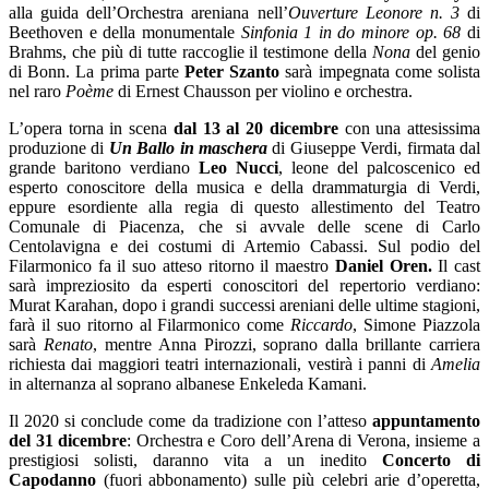
alla guida dell’Orchestra areniana nell’
Ouverture Leonore n. 3
di
Beethoven e della monumentale
Sinfonia 1 in do minore op. 68
di
Brahms, che più di tutte raccoglie il testimone della
Nona
del genio
di Bonn. La prima parte
Peter Szanto
sarà impegnata come solista
nel raro
Poème
di Ernest Chausson per violino e orchestra.
L’opera torna in scena
dal 13 al 20 dicembre
con una attesissima
produzione di
Un Ballo in maschera
di Giuseppe Verdi, firmata dal
grande baritono verdiano
Leo Nucci
, leone del palcoscenico ed
esperto conoscitore della musica e della drammaturgia di Verdi,
eppure esordiente alla regia di questo allestimento del Teatro
Comunale di Piacenza, che si avvale delle scene di Carlo
Centolavigna e dei costumi di Artemio Cabassi. Sul podio del
Filarmonico fa il suo atteso ritorno il maestro
Daniel Oren.
Il cast
sarà impreziosito da esperti conoscitori del repertorio verdiano:
Murat Karahan, dopo i grandi successi areniani delle ultime stagioni,
farà il suo ritorno al Filarmonico come
Riccardo
, Simone Piazzola
sarà
Renato
, mentre Anna Pirozzi, soprano dalla brillante carriera
richiesta dai maggiori teatri internazionali, vestirà i panni di
Amelia
in alternanza al soprano albanese Enkeleda Kamani.
Il 2020 si conclude come da tradizione con l’atteso
appuntamento
del 31 dicembre
: Orchestra e Coro dell’Arena di Verona, insieme a
prestigiosi solisti, daranno vita a un inedito
Concerto di
Capodanno
(fuori abbonamento) sulle più celebri arie d’operetta
,