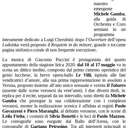
maestro
emergente
Michele Gamba
,
alla guida di
Orchestra e Coro
areniani in un
programma
interamente dedicato a Luigi Cherubini: dopo l’
Ouverture
dell’opera
Lodo
ï
ska
verrà proposto il
Requiem in do minore,
grande e toccante
pagina sinfonico-corale di non frequente esecuzione.
La musica di Giacomo Puccini è protagonista del quarto
appuntamento della stagione lirica 2020:
dal 10 al 17 maggio
va in
scena un dittico inedito, composto dal primo cimento operistico del
genio lucchese, la breve opera-ballo
Le Villi,
ispirata alle fate
vendicatrici d’amore, alla sua prima rappresentazione in assoluto a
Verona, proposto insieme all’atto unico sensuale e verista
Il Tabarro
(assente dalle scene veronesi da vent’anni). I due diversi titoli, in
replica per 4 recite, separati da un intervallo, sono diretti da
Michele
Gamba
che prosegue la sua collaborazione con i complessi
veronesi, mentre la realizzazione scenica è affidata ai registi
Paolo
Gavazzeni e Piero Maranghi
, al debutto veronese, con le scene di
Leila Fteita
, i costumi di
Silvia Bonetti
e le luci di
Paolo Mazzon
.
Le coreografie sono eseguite dal Ballo dell’Arena, con le
coreografie di
Gaetano Petrosino
. Tra gli interpreti principali si