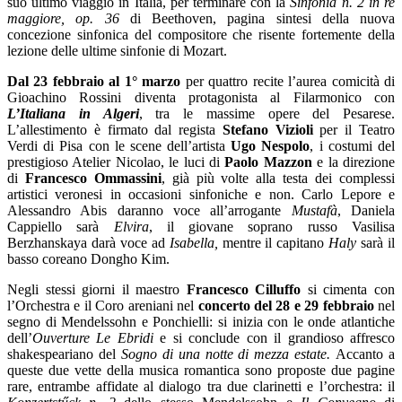
suo ultimo viaggio in Italia, per terminare con la
Sinfonia n. 2 in re
maggiore, op. 36
di Beethoven, pagina sintesi della nuova
concezione sinfonica del compositore che risente fortemente della
lezione delle ultime sinfonie di Mozart.
Dal 23 febbraio al 1° marzo
per quattro recite l’aurea comicità di
Gioachino Rossini diventa protagonista al Filarmonico con
L’Italiana in Algeri
, tra le massime opere del Pesarese.
L’allestimento è firmato dal regista
Stefano Vizioli
per il Teatro
Verdi di Pisa con le scene dell’artista
Ugo Nespolo
, i costumi del
prestigioso Atelier Nicolao, le luci di
Paolo Mazzon
e la direzione
di
Francesco Ommassini
, già più volte alla testa dei complessi
artistici veronesi in occasioni sinfoniche e non. Carlo Lepore e
Alessandro Abis daranno voce all’arrogante
Mustafà
, Daniela
Cappiello sarà
Elvira
, il giovane soprano russo Vasilisa
Berzhanskaya darà voce ad
Isabella,
mentre il capitano
Haly
sarà il
basso coreano Dongho Kim.
Negli stessi giorni il maestro
Francesco Cilluffo
si cimenta con
l’Orchestra e il Coro areniani nel
concerto del 28 e 29 febbraio
nel
segno di Mendelssohn e Ponchielli: si inizia con le onde atlantiche
dell’
Ouverture Le Ebridi
e si conclude con il grandioso affresco
shakespeariano del
Sogno di una notte di mezza estate.
Accanto a
queste due vette della musica romantica sono proposte due pagine
rare, entrambe affidate al dialogo tra due clarinetti e l’orchestra: il