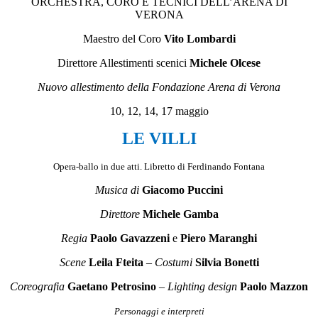
ORCHESTRA, CORO E TECNICI DELL’ARENA DI
VERONA
Maestro del Coro
Vito Lombardi
Direttore Allestimenti scenici
Michele Olcese
Nuovo allestimento della Fondazione Arena di Verona
10, 12, 14, 17 maggio
LE VILLI
Opera-ballo in due atti. Libretto di Ferdinando Fontana
Musica di
Giacomo Puccini
Direttore
Michele Gamba
Regia
Paolo Gavazzeni
e
Piero Maranghi
Scene
Leila Fteita
–
Costumi
Silvia Bonetti
Coreografia
Gaetano Petrosino
–
Lighting design
Paolo Mazzon
Personaggi e interpreti