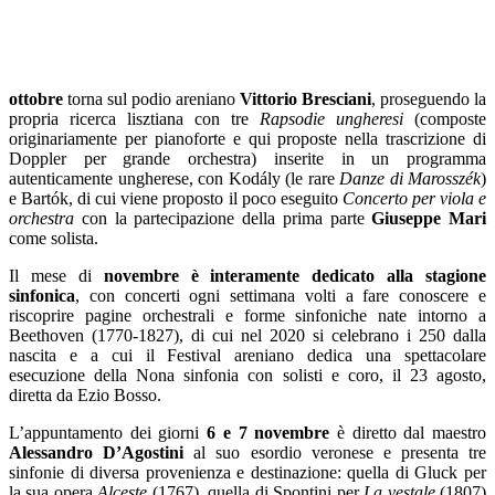
ottobre
torna sul podio areniano
Vittorio Bresciani
, proseguendo la
propria ricerca lisztiana con tre
Rapsodie ungheresi
(composte
originariamente per pianoforte e qui proposte nella trascrizione di
Doppler per grande orchestra) inserite in un programma
autenticamente ungherese, con Kodály (le rare
Danze di Marosszék
)
e Bartók, di cui viene proposto il poco eseguito
Concerto per viola e
orchestra
con la partecipazione della prima parte
Giuseppe Mari
come solista.
Il mese di
novembre è interamente dedicato alla stagione
sinfonica
, con concerti ogni settimana volti a fare conoscere e
riscoprire pagine orchestrali e forme sinfoniche nate intorno a
Beethoven (1770-1827), di cui nel 2020 si celebrano i 250 dalla
nascita e a cui il Festival areniano dedica una spettacolare
esecuzione della Nona sinfonia con solisti e coro, il 23 agosto,
diretta da Ezio Bosso.
L’appuntamento dei giorni
6 e 7 novembre
è diretto dal maestro
Alessandro D’Agostini
al suo esordio veronese e presenta tre
sinfonie di diversa provenienza e destinazione: quella di Gluck per
la sua opera
Alceste
(1767), quella di Spontini per
La vestale
(1807)