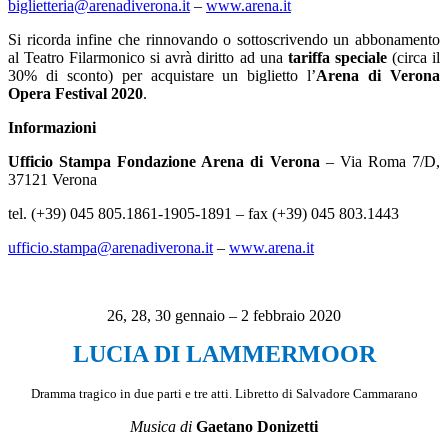
biglietteria@arenadiverona.it
–
www.arena.it
Si ricorda infine che rinnovando o sottoscrivendo un abbonamento
al Teatro Filarmonico si avrà diritto ad una
tariffa speciale
(circa il
30% di sconto) per acquistare un biglietto l’
Arena di Verona
Opera
Festival 2020
.
Informazioni
Ufficio Stampa Fondazione Arena di Verona
– Via Roma 7/D,
37121 Verona
tel. (+39) 045 805.1861-1905-1891 – fax (+39) 045 803.1443
ufficio.stampa@arenadiverona.it
–
www.arena.it
26, 28, 30 gennaio – 2 febbraio 2020
LUCIA DI LAMMERMOOR
Dramma tragico in due parti e tre atti. Libretto di Salvadore Cammarano
Musica di
Gaetano Donizetti