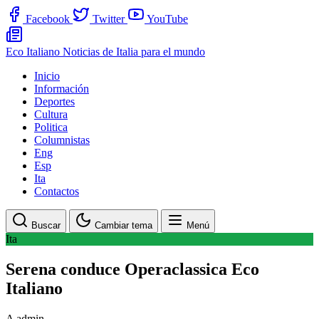
Facebook
Twitter
YouTube
Eco Italiano
Noticias de Italia para el mundo
Inicio
Información
Deportes
Cultura
Politica
Columnistas
Eng
Esp
Ita
Contactos
Buscar
Cambiar tema
Menú
Ita
Serena conduce Operaclassica Eco
Italiano
A
admin