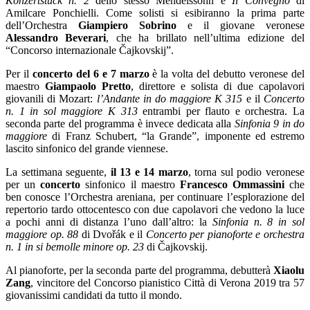
Konzertstűck n. 2
dello stesso Mendelssohn e
Il Convegno
di
Amilcare Ponchielli. Come solisti si esibiranno la prima parte
dell’Orchestra
Giampiero Sobrino
e il giovane veronese
Alessandro Beverari
, che ha brillato nell’ultima edizione del
“Concorso internazionale Čajkovskij”
.
Per
il
concerto del 6 e 7 marzo
è la volta del debutto veronese del
maestro
Giampaolo Pretto
, direttore e solista di due capolavori
giovanili di Mozart:
l’Andante in do maggiore K 315
e il
Concerto
n. 1 in sol maggiore K 313
entrambi per flauto e orchestra. La
seconda parte del programma è invece dedicata alla
Sinfonia 9 in do
maggiore
di Franz Schubert, “la Grande”, imponente ed estremo
lascito sinfonico del grande viennese.
La settimana seguente,
il 13 e 14 marzo
,
torna sul podio veronese
per un
concerto
sinfonico il maestro
Francesco Ommassini
che
ben conosce l’Orchestra areniana, per continuare l’esplorazione del
repertorio
tardo ottocentesco con due capolavori che vedono la luce
a pochi anni di distanza l’uno dall’altro: la
Sinfonia n. 8 in sol
maggiore op. 88
di Dvořák e il
Concerto per pianoforte e orchestra
n. 1 in si bemolle minore op. 23
di Čajkovskij.
Al pianoforte, per la seconda parte del programma,
debutterà
Xiaolu
Zang
, vincitore del Concorso pianistico Città di Verona 2019 tra 57
giovanissimi candidati da tutto il mondo.