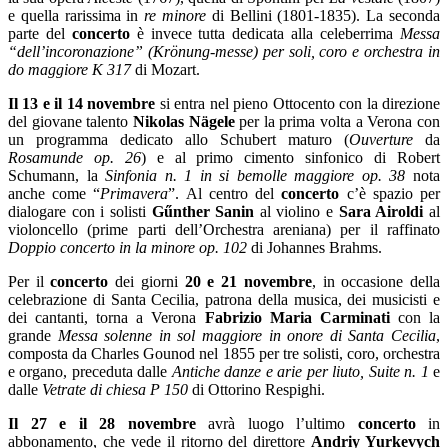
e quella rarissima in
re minore
di Bellini (1801-1835). La seconda
parte del
concerto
è invece tutta dedicata alla celeberrima
Messa
“dell’incoronazione” (Krönung-messe) per soli, coro e orchestra in
do maggiore K 317
di Mozart.
Il 13 e il 14 novembre
si entra nel pieno Ottocento con la direzione
del giovane talento
Nikolas Nägele
per la prima volta a Verona con
un programma dedicato allo Schubert maturo (
Ouverture
da
Rosamunde op. 26
) e al primo cimento sinfonico di Robert
Schumann, la
Sinfonia n. 1 in si bemolle maggiore op. 38
nota
anche come “
Primavera
”. Al centro del
concerto
c’è spazio per
dialogare con i solisti
Gűnther Sanin
al violino e
Sara Airoldi
al
violoncello (prime parti dell’Orchestra areniana) per il raffinato
Doppio concerto in la minore op. 102
di Johannes Brahms.
Per il
concerto
dei giorni
20 e 21 novembre
, in occasione della
celebrazione di Santa Cecilia, patrona della musica, dei musicisti e
dei cantanti, torna a Verona
Fabrizio Maria Carminati
con la
grande
Messa solenne in sol maggiore in onore di Santa Cecilia
,
composta da Charles Gounod nel 1855 per tre solisti, coro, orchestra
e organo, preceduta dalle
Antiche danze e arie per liuto, Suite n. 1
e
dalle
Vetrate di chiesa P 150
di Ottorino Respighi
.
Il 27 e il 28 novembre
avrà luogo l’ultimo
concerto
in
abbonamento, che vede il ritorno del direttore
Andriy Yurkevych