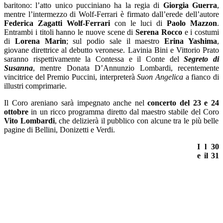
baritono: l’atto unico pucciniano ha la regia di
Giorgia Guerra
,
mentre l’intermezzo di Wolf-Ferrari è firmato dall’erede dell’autore
Federica Zagatti Wolf-Ferrari
con le luci di
Paolo Mazzon
.
Entrambi i titoli hanno le nuove scene di
Serena Rocco
e i costumi
di
Lorena Marin
; sul podio sale il maestro
Erina Yashima
,
giovane direttrice al debutto veronese. Lavinia Bini e Vittorio Prato
saranno rispettivamente la Contessa e il Conte del
Segreto di
Susanna
, mentre Donata D’Annunzio Lombardi, recentemente
vincitrice del Premio Puccini, interpreterà
Suon Angelica
a fianco di
illustri comprimarie.
Il Coro areniano sarà impegnato anche nel
concerto del 23 e 24
ottobre
in un ricco programma diretto dal maestro stabile del Coro
Vito Lombardi
, che delizierà il pubblico con alcune tra le più belle
pagine di Bellini, Donizetti e Verdi.
I
l 30
e il 31