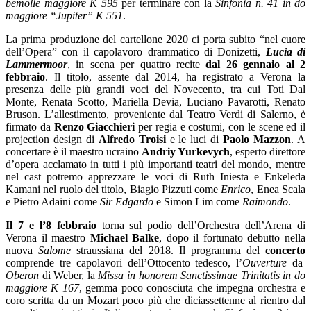
bemolle maggiore K 595
per terminare con la
Sinfonia n. 41 in do
maggiore “Jupiter” K 551
.
La prima produzione del cartellone 2020 ci porta subito “nel cuore
dell’Opera” con il capolavoro drammatico di Donizetti,
Lucia di
Lammermoor
, in scena per quattro recite
dal 26 gennaio al 2
febbraio
. Il titolo, assente dal 2014, ha registrato a Verona la
presenza delle più grandi voci del Novecento, tra cui Toti Dal
Monte, Renata Scotto, Mariella Devia, Luciano Pavarotti, Renato
Bruson. L’allestimento, proveniente dal Teatro Verdi di Salerno, è
firmato da
Renzo Giacchieri
per regia e costumi, con le scene ed il
projection design di
Alfredo Troisi
e le luci di
Paolo Mazzon
. A
concertare è il maestro ucraino
Andriy Yurkevych
, esperto direttore
d’opera acclamato in tutti i più importanti teatri del mondo, mentre
nel cast potremo apprezzare le voci di Ruth Iniesta e Enkeleda
Kamani nel ruolo del titolo, Biagio Pizzuti come
Enrico
, Enea Scala
e Pietro Adaini come
Sir Edgardo
e Simon Lim come
Raimondo
.
Il 7 e l’8 febbraio
torna sul podio dell’Orchestra dell’Arena di
Verona il maestro
Michael Balke
, dopo il fortunato debutto nella
nuova
Salome
straussiana del 2018. Il programma del
concerto
comprende tre capolavori dell’Ottocento tedesco, l’
Ouverture
da
Oberon
di Weber, la
Missa in honorem Sanctissimae Trinitatis in do
maggiore K 167
, gemma poco conosciuta che impegna orchestra e
coro scritta da un Mozart poco più che diciassettenne al rientro dal