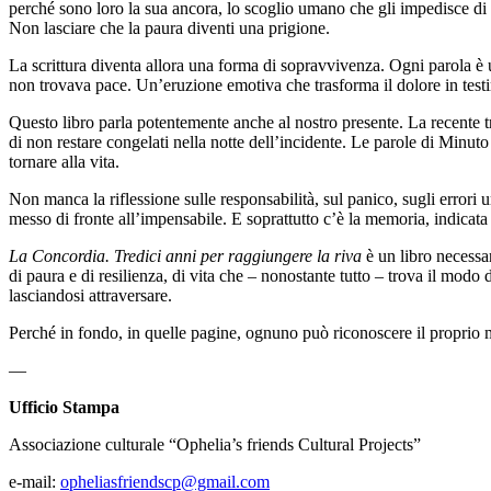
perché sono loro la sua ancora, lo scoglio umano che gli impedisce di 
Non lasciare che la paura diventi una prigione.
La scrittura diventa allora una forma di sopravvivenza. Ogni parola è u
non trovava pace. Un’eruzione emotiva che trasforma il dolore in test
Questo libro parla potentemente anche al nostro presente. La recente t
di non restare congelati nella notte dell’incidente. Le parole di Minut
tornare alla vita.
Non manca la riflessione sulle responsabilità, sul panico, sugli errori 
messo di fronte all’impensabile. E soprattutto c’è la memoria, indicata
La Concordia. Tredici anni per raggiungere la riva
è un libro necessar
di paura e di resilienza, di vita che – nonostante tutto – trova il modo 
lasciandosi attraversare.
Perché in fondo, in quelle pagine, ognuno può riconoscere il proprio 
—
Ufficio Stampa
Associazione culturale “Ophelia’s friends Cultural Projects”
e-mail:
opheliasfriendscp@gmail.com