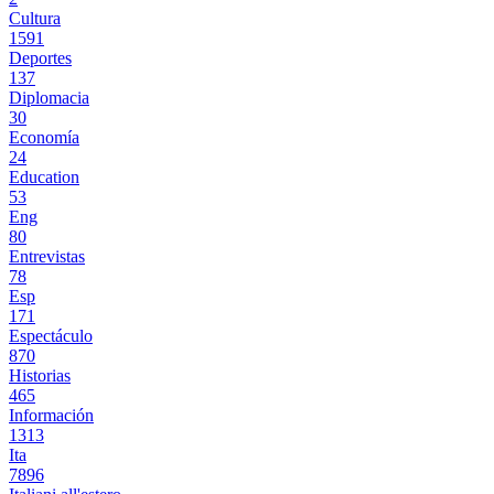
Cultura
1591
Deportes
137
Diplomacia
30
Economía
24
Education
53
Eng
80
Entrevistas
78
Esp
171
Espectáculo
870
Historias
465
Información
1313
Ita
7896