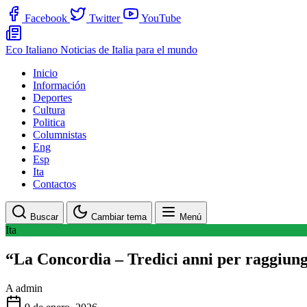
Facebook
Twitter
YouTube
Eco Italiano
Noticias de Italia para el mundo
Inicio
Información
Deportes
Cultura
Politica
Columnistas
Eng
Esp
Ita
Contactos
Buscar
Cambiar tema
Menú
Ita
“La Concordia – Tredici anni per raggiung
A
admin