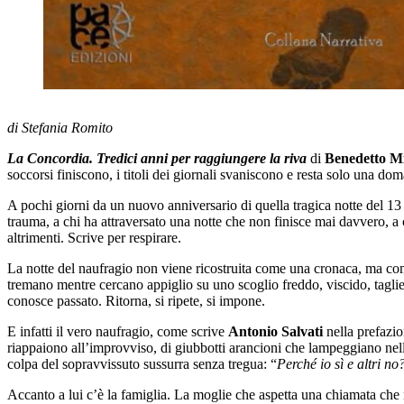
di Stefania Romito
La Concordia. Tredici anni per raggiungere la riva
di
Benedetto M
soccorsi finiscono, i titoli dei giornali svaniscono e resta solo una do
A pochi giorni da un nuovo anniversario di quella tragica notte del 13
trauma, a chi ha attraversato una notte che non finisce mai davvero, a
altrimenti. Scrive per respirare.
La notte del naufragio non viene ricostruita come una cronaca, ma come 
tremano mentre cercano appiglio su uno scoglio freddo, viscido, taglien
conosce passato. Ritorna, si ripete, si impone.
E infatti il vero naufragio, come scrive
Antonio Salvati
nella prefazio
riappaiono all’improvviso, di giubbotti arancioni che lampeggiano nella
colpa del sopravvissuto sussurra senza tregua: “
Perché io sì e altri no
Accanto a lui c’è la famiglia. La moglie che aspetta una chiamata che n