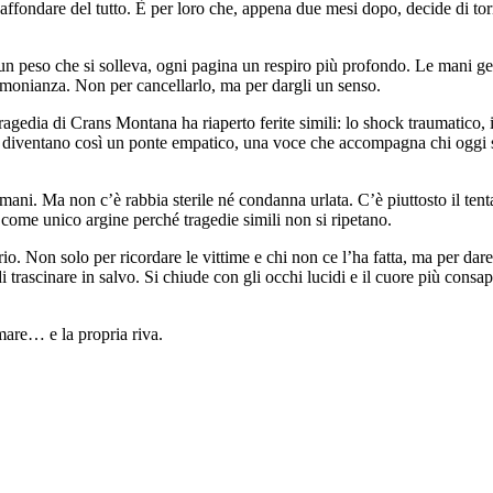
affondare del tutto. È per loro che, appena due mesi dopo, decide di to
n peso che si solleva, ogni pagina un respiro più profondo. Le mani gelid
imonianza. Non per cancellarlo, ma per dargli un senso.
ragedia di Crans Montana ha riaperto ferite simili: lo shock traumatico,
o diventano così un ponte empatico, una voce che accompagna chi oggi si 
umani. Ma non c’è rabbia sterile né condanna urlata. C’è piuttosto il tent
 come unico argine perché tragedie simili non si ripetano.
io. Non solo per ricordare le vittime e chi non ce l’ha fatta, ma per dare 
di trascinare in salvo. Si chiude con gli occhi lucidi e il cuore più cons
mare… e la propria riva.