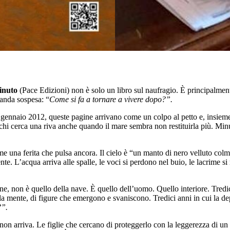
inuto
(Pace Edizioni) non è solo un libro sul naufragio. È principalmen
manda sospesa: “
Come si fa a tornare a vivere dopo?”.
 gennaio 2012, queste pagine arrivano come un colpo al petto e, insieme
 chi cerca una riva anche quando il mare sembra non restituirla più. Mi
una ferita che pulsa ancora. Il cielo è “un manto di nero velluto colmo di
te. L’acqua arriva alle spalle, le voci si perdono nel buio, le lacrime s
ne, non è quello della nave. È quello dell’uomo. Quello interiore. Tredic
 mente, di figure che emergono e svaniscono. Tredici anni in cui la depr
?”.
on arriva. Le figlie che cercano di proteggerlo con la leggerezza di un f