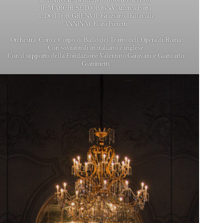
IL MARCHESE D’OBIGNY Andrea Porta
IL DOTTOR GRENVIL Graziano Dallavalle
ANNINA Chiara Pieretti
Orchestra, Coro e Corpo di Ballo del Teatro dell’Opera di Roma
Con sovratitoli in italiano e inglese
Con il supporto della Fondazione Valentino Garavani e Giancarlo
Giammetti