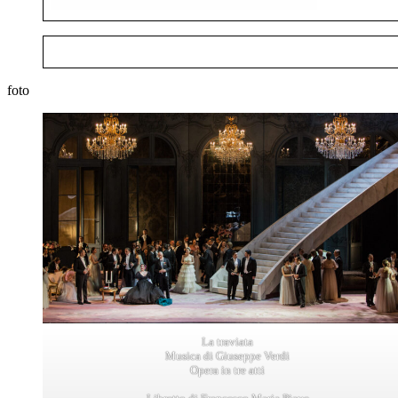
foto
La traviata
Musica di Giuseppe Verdi
Opera in tre atti