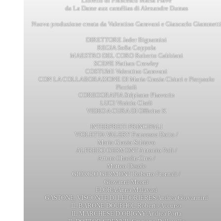
Libretto di Francesco Maria Piave
da La Dame aux camélias di Alexandre Dumas
Nuova produzione creata da Valentino Garavani e Giancarlo Giammett
DIRETTORE Jader Bignamini
REGIA Sofia Coppola
MAESTRO DEL CORO Roberto Gabbiani
SCENE Nathan Crowley
COSTUMI Valentino Garavani
CON LA COLLABORAZIONE DI Maria Grazia Chiuri e Pierpaolo
Piccioli
COREOGRAFIA Stéphane Phavorin
LUCI Vinicio Cheli
VIDEO A CURA DI Officine K
INTERPRETI PRINCIPALI
VIOLETTA VALERY Francesca Dotto /
Maria Grazia Schiavo
ALFREDO GERMONT Antonio Poli /
Arturo Chacón-Cruz /
Matteo Desole
GIORGIO GERMONT Roberto Frontali /
Giovanni Meoni
FLORA Anna Malavasi
GASTONE, VISCONTE DI LÉTORIÈRES Andrea Giovannini
IL BARONE DOUPHOL Roberto Accurso
IL MARCHESE D’OBIGNY Andrea Porta