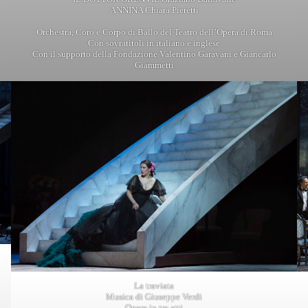
ANNINA Chiara Pieretti
Orchestra, Coro e Corpo di Ballo del Teatro dell’Opera di Roma
Con sovratitoli in italiano e inglese
Con il supporto della Fondazione Valentino Garavani e Giancarlo
Giammetti
La traviata
Musica di Giuseppe Verdi
Opera in tre atti