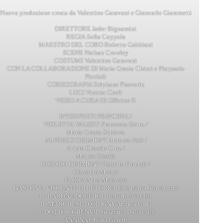
Nuova produzione creata da Valentino Garavani e Giancarlo Giammetti
DIRETTORE Jader Bignamini
REGIA Sofia Coppola
MAESTRO DEL CORO Roberto Gabbiani
SCENE Nathan Crowley
COSTUMI Valentino Garavani
CON LA COLLABORAZIONE DI Maria Grazia Chiuri e Pierpaolo
Piccioli
COREOGRAFIA Stéphane Phavorin
LUCI Vinicio Cheli
VIDEO A CURA DI Officine K
INTERPRETI PRINCIPALI
VIOLETTA VALERY Francesca Dotto /
Maria Grazia Schiavo
ALFREDO GERMONT Antonio Poli /
Arturo Chacón-Cruz /
Matteo Desole
GIORGIO GERMONT Roberto Frontali /
Giovanni Meoni
FLORA Anna Malavasi
GASTONE, VISCONTE DI LÉTORIÈRES Andrea Giovannini
IL BARONE DOUPHOL Roberto Accurso
IL MARCHESE D’OBIGNY Andrea Porta
IL DOTTOR GRENVIL Graziano Dallavalle
ANNINA Chiara Pieretti