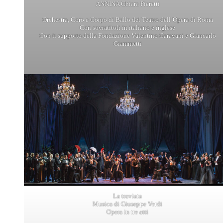
ANNINA Chiara Pieretti
Orchestra, Coro e Corpo di Ballo del Teatro dell’Opera di Roma
Con sovratitoli in italiano e inglese
Con il supporto della Fondazione Valentino Garavani e Giancarlo
Giammetti
La traviata
Musica di Giuseppe Verdi
Opera in tre atti