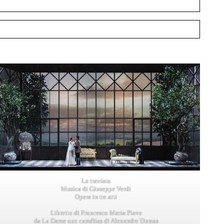
La traviata
Musica di Giuseppe Verdi
Opera in tre atti
Libretto di Francesco Maria Piave
da La Dame aux camélias di Alexandre Dumas