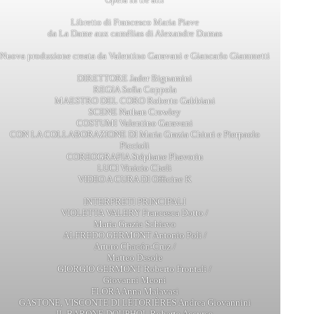
Libretto di Francesco Maria Piave
da La Dame aux camélias di Alexandre Dumas
Nuova produzione creata da Valentino Garavani e Giancarlo Giammetti
DIRETTORE Jader Bignamini
REGIA Sofia Coppola
MAESTRO DEL CORO Roberto Gabbiani
SCENE Nathan Crowley
COSTUMI Valentino Garavani
CON LA COLLABORAZIONE DI Maria Grazia Chiuri e Pierpaolo
Piccioli
COREOGRAFIA Stéphane Phavorin
LUCI Vinicio Cheli
VIDEO A CURA DI Officine K
INTERPRETI PRINCIPALI
VIOLETTA VALERY Francesca Dotto /
Maria Grazia Schiavo
ALFREDO GERMONT Antonio Poli /
Arturo Chacón-Cruz /
Matteo Desole
GIORGIO GERMONT Roberto Frontali /
Giovanni Meoni
FLORA Anna Malavasi
GASTONE, VISCONTE DI LÉTORIÈRES Andrea Giovannini
IL BARONE DOUPHOL Roberto Accurso