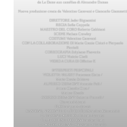
da La Dame aux camélias di Alexandre Dumas
Nuova produzione creata da Valentino Garavani e Giancarlo Giammett
DIRETTORE Jader Bignamini
REGIA Sofia Coppola
MAESTRO DEL CORO Roberto Gabbiani
SCENE Nathan Crowley
COSTUMI Valentino Garavani
CON LA COLLABORAZIONE DI Maria Grazia Chiuri e Pierpaolo
Piccioli
COREOGRAFIA Stéphane Phavorin
LUCI Vinicio Cheli
VIDEO A CURA DI Officine K
INTERPRETI PRINCIPALI
VIOLETTA VALERY Francesca Dotto /
Maria Grazia Schiavo
ALFREDO GERMONT Antonio Poli /
Arturo Chacón-Cruz /
Matteo Desole
GIORGIO GERMONT Roberto Frontali /
Giovanni Meoni
FLORA Anna Malavasi
GASTONE, VISCONTE DI LÉTORIÈRES Andrea Giovannini
IL BARONE DOUPHOL Roberto Accurso
IL MARCHESE D’OBIGNY Andrea Porta
IL DOTTOR GRENVIL Graziano Dallavalle