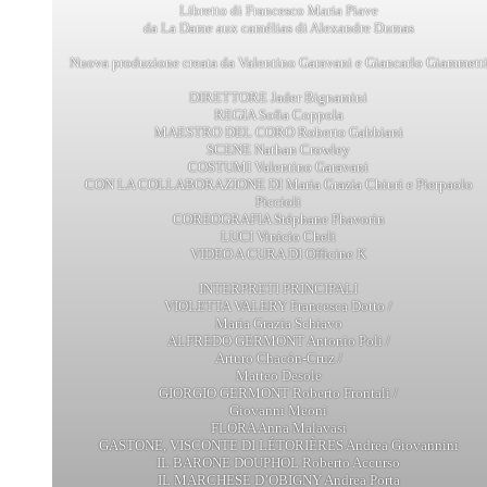
Libretto di Francesco Maria Piave
da La Dame aux camélias di Alexandre Dumas
Nuova produzione creata da Valentino Garavani e Giancarlo Giammett
DIRETTORE Jader Bignamini
REGIA Sofia Coppola
MAESTRO DEL CORO Roberto Gabbiani
SCENE Nathan Crowley
COSTUMI Valentino Garavani
CON LA COLLABORAZIONE DI Maria Grazia Chiuri e Pierpaolo
Piccioli
COREOGRAFIA Stéphane Phavorin
LUCI Vinicio Cheli
VIDEO A CURA DI Officine K
INTERPRETI PRINCIPALI
VIOLETTA VALERY Francesca Dotto /
Maria Grazia Schiavo
ALFREDO GERMONT Antonio Poli /
Arturo Chacón-Cruz /
Matteo Desole
GIORGIO GERMONT Roberto Frontali /
Giovanni Meoni
FLORA Anna Malavasi
GASTONE, VISCONTE DI LÉTORIÈRES Andrea Giovannini
IL BARONE DOUPHOL Roberto Accurso
IL MARCHESE D’OBIGNY Andrea Porta