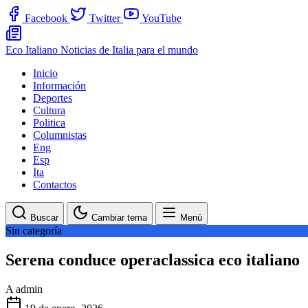
Facebook
Twitter
YouTube
Eco Italiano
Noticias de Italia para el mundo
Inicio
Información
Deportes
Cultura
Politica
Columnistas
Eng
Esp
Ita
Contactos
Buscar
Cambiar tema
Menú
Sin categoría
Serena conduce operaclassica eco italiano
A
admin