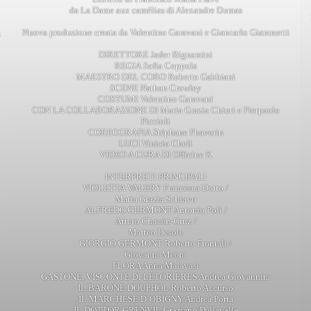
da La Dame aux camélias di Alexandre Dumas
Nuova produzione creata da Valentino Garavani e Giancarlo Giammetti
i
DIRETTORE Jader Bignamini
REGIA Sofia Coppola
MAESTRO DEL CORO Roberto Gabbiani
SCENE Nathan Crowley
COSTUMI Valentino Garavani
CON LA COLLABORAZIONE DI Maria Grazia Chiuri e Pierpaolo
Piccioli
COREOGRAFIA Stéphane Phavorin
LUCI Vinicio Cheli
VIDEO A CURA DI Officine K
INTERPRETI PRINCIPALI
VIOLETTA VALERY Francesca Dotto /
Maria Grazia Schiavo
ALFREDO GERMONT Antonio Poli /
Arturo Chacón-Cruz /
Matteo Desole
GIORGIO GERMONT Roberto Frontali /
Giovanni Meoni
FLORA Anna Malavasi
GASTONE, VISCONTE DI LÉTORIÈRES Andrea Giovannini
IL BARONE DOUPHOL Roberto Accurso
IL MARCHESE D’OBIGNY Andrea Porta
IL DOTTOR GRENVIL Graziano Dallavalle