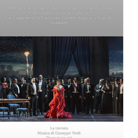
Orchestra, Coro e Corpo di Ballo del Teatro dell’Opera di Roma
Con sovratitoli in italiano e inglese
Con il supporto della Fondazione Valentino Garavani e Giancarlo
Giammetti
La traviata
Musica di Giuseppe Verdi
Opera in tre atti