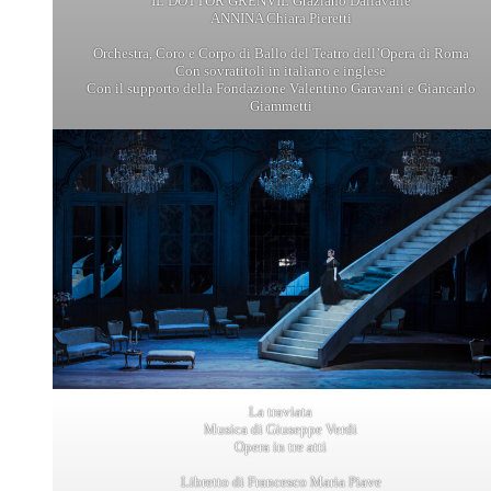
IL DOTTOR GRENVIL Graziano Dallavalle
ANNINA Chiara Pieretti
Orchestra, Coro e Corpo di Ballo del Teatro dell’Opera di Roma
Con sovratitoli in italiano e inglese
Con il supporto della Fondazione Valentino Garavani e Giancarlo
Giammetti
La traviata
Musica di Giuseppe Verdi
Opera in tre atti
Libretto di Francesco Maria Piave