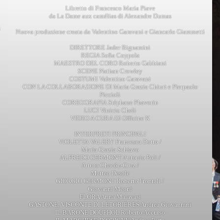
Libretto di Francesco Maria Piave
da La Dame aux camélias di Alexandre Dumas
i
Nuova produzione creata da Valentino Garavani e Giancarlo Giammetti
DIRETTORE Jader Bignamini
REGIA Sofia Coppola
MAESTRO DEL CORO Roberto Gabbiani
SCENE Nathan Crowley
COSTUMI Valentino Garavani
CON LA COLLABORAZIONE DI Maria Grazia Chiuri e Pierpaolo
Piccioli
COREOGRAFIA Stéphane Phavorin
LUCI Vinicio Cheli
VIDEO A CURA DI Officine K
INTERPRETI PRINCIPALI
VIOLETTA VALERY Francesca Dotto /
Maria Grazia Schiavo
ALFREDO GERMONT Antonio Poli /
Arturo Chacón-Cruz /
Matteo Desole
GIORGIO GERMONT Roberto Frontali /
Giovanni Meoni
FLORA Anna Malavasi
GASTONE, VISCONTE DI LÉTORIÈRES Andrea Giovannini
IL BARONE DOUPHOL Roberto Accurso