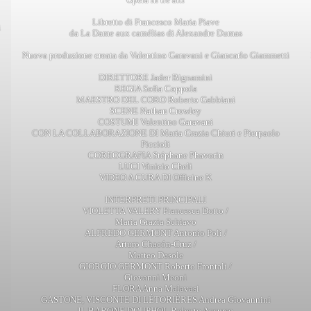
Libretto di Francesco Maria Piave
i
da La Dame aux camélias di Alexandre Dumas
Nuova produzione creata da Valentino Garavani e Giancarlo Giammetti
DIRETTORE Jader Bignamini
REGIA Sofia Coppola
MAESTRO DEL CORO Roberto Gabbiani
SCENE Nathan Crowley
COSTUMI Valentino Garavani
CON LA COLLABORAZIONE DI Maria Grazia Chiuri e Pierpaolo
Piccioli
COREOGRAFIA Stéphane Phavorin
LUCI Vinicio Cheli
VIDEO A CURA DI Officine K
INTERPRETI PRINCIPALI
VIOLETTA VALERY Francesca Dotto /
Maria Grazia Schiavo
ALFREDO GERMONT Antonio Poli /
Arturo Chacón-Cruz /
Matteo Desole
GIORGIO GERMONT Roberto Frontali /
Giovanni Meoni
FLORA Anna Malavasi
GASTONE, VISCONTE DI LÉTORIÈRES Andrea Giovannini
IL BARONE DOUPHOL Roberto Accurso