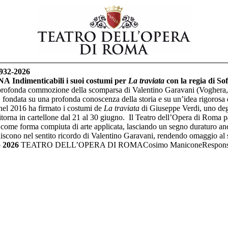
32-2026
NA
Indimenticabili i suoi costumi per
La traviata
con la regia di So
profonda commozione della scomparsa di Valentino Garavani (Voghera,
 fondata su una profonda conoscenza della storia e su un’idea rigorosa 
nel 2016 ha firmato i costumi de
La traviata
di Giuseppe Verdi, uno degli
itorna in cartellone dal 21 al 30 giugno. Il Teatro dell’Opera di Roma p
 come forma compiuta di arte applicata, lasciando un segno duraturo anche
cono nel sentito ricordo di Valentino Garavani, rendendo omaggio al suo 
o 2026
TEATRO DELL’OPERA DI ROMACosimo ManiconeResponsabi