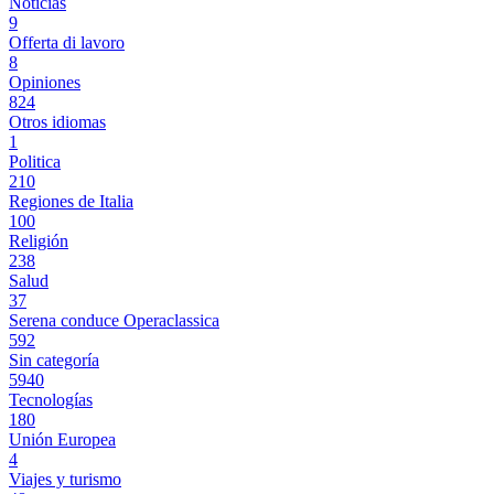
Noticias
9
Offerta di lavoro
8
Opiniones
824
Otros idiomas
1
Politica
210
Regiones de Italia
100
Religión
238
Salud
37
Serena conduce Operaclassica
592
Sin categoría
5940
Tecnologías
180
Unión Europea
4
Viajes y turismo