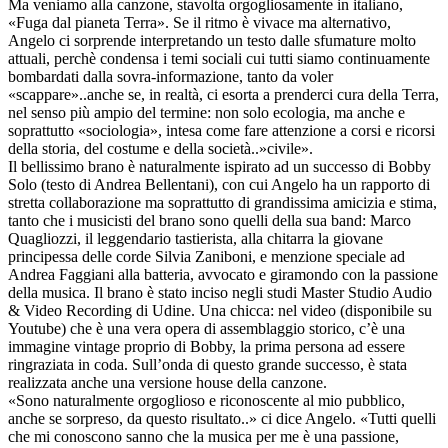
Ma veniamo alla canzone, stavolta orgogliosamente in italiano,
«Fuga dal pianeta Terra». Se il ritmo è vivace ma alternativo,
Angelo ci sorprende interpretando un testo dalle sfumature molto
attuali, perchè condensa i temi sociali cui tutti siamo continuamente
bombardati dalla sovra-informazione, tanto da voler
«scappare»..anche se, in realtà, ci esorta a prenderci cura della Terra,
nel senso più ampio del termine: non solo ecologia, ma anche e
soprattutto «sociologia», intesa come fare attenzione a corsi e ricorsi
della storia, del costume e della società..»civile».
Il bellissimo brano è naturalmente ispirato ad un successo di Bobby
Solo (testo di Andrea Bellentani), con cui Angelo ha un rapporto di
stretta collaborazione ma soprattutto di grandissima amicizia e stima,
tanto che i musicisti del brano sono quelli della sua band: Marco
Quagliozzi, il leggendario tastierista, alla chitarra la giovane
principessa delle corde Silvia Zaniboni, e menzione speciale ad
Andrea Faggiani alla batteria, avvocato e giramondo con la passione
della musica. Il brano è stato inciso negli studi Master Studio Audio
& Video Recording di Udine. Una chicca: nel video (disponibile su
Youtube) che è una vera opera di assemblaggio storico, c’è una
immagine vintage proprio di Bobby, la prima persona ad essere
ringraziata in coda. Sull’onda di questo grande successo, è stata
realizzata anche una versione house della canzone.
«Sono naturalmente orgoglioso e riconoscente al mio pubblico,
anche se sorpreso, da questo risultato..» ci dice Angelo. «Tutti quelli
che mi conoscono sanno che la musica per me è una passione,