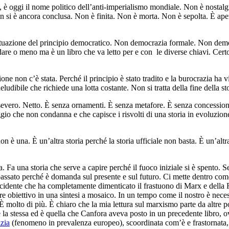
 oggi il nome politico dell’anti-imperialismo mondiale. Non è nostalgi
on si è ancora conclusa. Non è finita. Non è morta. Non è sepolta. È ape
 attuazione del principio democratico. Non democrazia formale. Non de
dare o meno ma è un libro che va letto per e con le diverse chiavi. Cert
uazione non c’è stata. Perché il principio è stato tradito e la burocrazia h
eludibile che richiede una lotta costante. Non si tratta della fine della s
 severo. Netto. È senza ornamenti. È senza metafore. È senza concessio
gio che non condanna e che capisce i risvolti di una storia in evoluz
on è una. È un’altra storia perché la storia ufficiale non basta. È un’altr
ica. Fa una storia che serve a capire perché il fuoco iniziale si è spento.
assato perché è domanda sul presente e sul futuro. Ci mette dentro com
n Occidente che ha completamente dimenticato il frastuono di Marx e de
sere obiettivo in una sintesi a mosaico. In un tempo come il nostro è nece
 molto di più. È chiaro che la mia lettura sul marxismo parte da altre po
 la stessa ed è quella che Canfora aveva posto in un precedente libro, 
zia
(fenomeno in prevalenza europeo), scoordinata com’è e frastornata, r