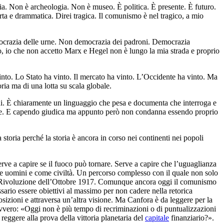
a. Non è archeologia. Non è museo. È politica. È presente. È futuro.
rta e drammatica. Direi tragica. Il comunismo è nel tragico, a mio
mocrazia delle urne. Non democrazia dei padroni. Democrazia
o, io che non accetto Marx e Hegel non è lungo la mia strada e proprio
a vinto. Lo Stato ha vinto. Il mercato ha vinto. L’Occidente ha vinto. Ma
toria ma di una lotta su scala globale.
ni. È chiaramente un linguaggio che pesa e documenta che interroga e
ione. E capendo giudica ma appunto però non condanna essendo proprio
a storia perché la storia è ancora in corso nei continenti nei popoli
 Serve a capire se il fuoco può tornare. Serve a capire che l’uguaglianza
e uomini e come civiltà. Un percorso complesso con il quale non solo
lla Rivoluzione dell’Ottobre 1917. Comunque ancora oggi il comunismo
ssario essere obiettivi al massimo per non cadere nella retorica
sizioni e attraversa un’altra visione. Ma Canfora è da leggere per la
ovvero: «Oggi non è più tempo di recriminazioni o di puntualizzazioni
eggere alla prova della vittoria planetaria del
capitale
finanziario?».