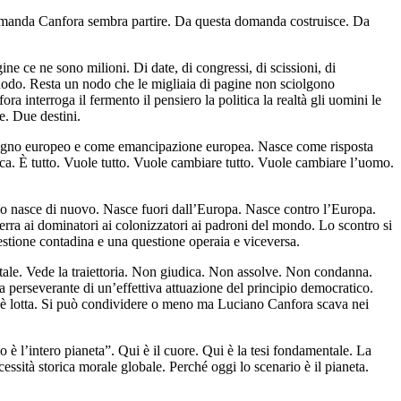
a domanda Canfora sembra partire. Da questa domanda costruisce. Da
 ce ne sono milioni. Di date, di congressi, di scissioni, di
ta un nodo. Resta un nodo che le migliaia di pagine non sciolgono
ra interroga il fermento il pensiero la politica la realtà gli uomini le
e. Due destini.
e sogno europeo e come emancipazione europea. Nasce come risposta
itica. È tutto. Vuole tutto. Vuole cambiare tutto. Vuole cambiare l’uomo.
mo nasce di nuovo. Nasce fuori dall’Europa. Nasce contro l’Europa.
a ai dominatori ai colonizzatori ai padroni del mondo. Lo scontro si
uestione contadina e una questione operaia e viceversa.
ntale. Vede la traiettoria. Non giudica. Non assolve. Non condanna.
perseverante di un’effettiva attuazione del principio democratico.
 è lotta. Si può condividere o meno ma Luciano Canfora scava nei
o è l’intero pianeta”. Qui è il cuore. Qui è la tesi fondamentale. La
cessità storica morale globale. Perché oggi lo scenario è il pianeta.