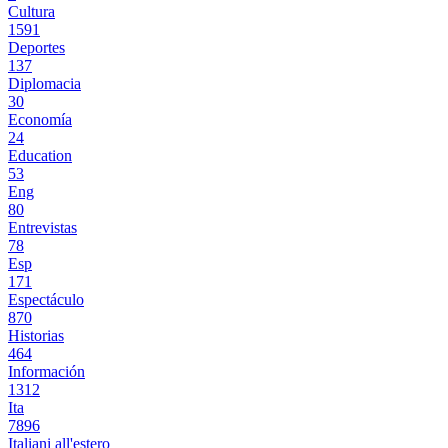
Cultura
1591
Deportes
137
Diplomacia
30
Economía
24
Education
53
Eng
80
Entrevistas
78
Esp
171
Espectáculo
870
Historias
464
Información
1312
Ita
7896
Italiani all'estero