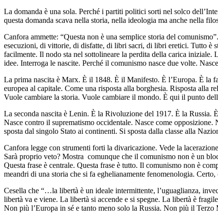
La domanda è una sola. Perché i partiti politici sorti nel solco dell
questa domanda scava nella storia, nella ideologia ma anche nella filos
Canfora ammette: “Questa non è una semplice storia del comunismo”. Cer
esecuzioni, di vittorie, di disfatte, di libri sacri, di libri eretici. Tut
facilmente. Il nodo sta nel sottolineare la perdita della carica iniziale.
idee. Interroga le nascite. Perché il comunismo nasce due volte. Nas
La prima nascita è Marx. È il 1848. È il Manifesto. È l’Europa. È la
europea al capitale. Come una risposta alla borghesia. Risposta alla rel
Vuole cambiare la storia. Vuole cambiare il mondo. È qui il punto del
La seconda nascita è Lenin. È la Rivoluzione del 1917. È la Russia. 
Nasce contro il suprematismo occidentale. Nasce come opposizione. N
sposta dal singolo Stato ai continenti. Si sposta dalla classe alla Naz
Canfora legge con strumenti forti la divaricazione. Vede la lacerazion
Sarà proprio veto? Mostra comunque che il comunismo non è un blocco.
Questa frase è centrale. Questa frase è tutto. Il comunismo non è c
meandri di una storia che si fa eghelianamente fenomenologia. Certo
Cesella che “…la libertà è un ideale intermittente, l’uguaglianza, invec
libertà va e viene. La libertà si accende e si spegne. La libertà è fragi
Non più l’Europa in sé e tanto meno solo la Russia. Non più il Terzo 