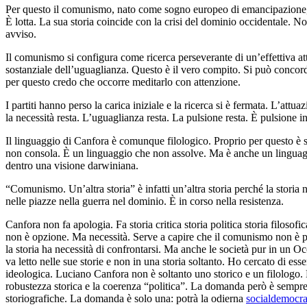
Per questo il comunismo, nato come sogno europeo di emancipazione, è
È lotta. La sua storia coincide con la crisi del dominio occidentale. N
avviso.
Il comunismo si configura come ricerca perseverante di un’effettiva
sostanziale dell’uguaglianza. Questo è il vero compito. Si può concor
per questo credo che occorre meditarlo con attenzione.
I partiti hanno perso la carica iniziale e la ricerca si è fermata. L’att
la necessità resta. L’uguaglianza resta. La pulsione resta. È pulsione in
Il linguaggio di Canfora è comunque filologico. Proprio per questo è
non consola. È un linguaggio che non assolve. Ma è anche un linguag
dentro una visione darwiniana.
“Comunismo. Un’altra storia” è infatti un’altra storia perché la storia n
nelle piazze nella guerra nel dominio. È in corso nella resistenza.
Canfora non fa apologia. Fa storia critica storia politica storia filosof
non è opzione. Ma necessità. Serve a capire che il comunismo non è p
la storia ha necessità di confrontarsi. Ma anche le società pur in u
va letto nelle sue storie e non in una storia soltanto. Ho cercato di es
ideologica. Luciano Canfora non è soltanto uno storico e un filologo. È
robustezza storica e la coerenza “politica”. La domanda però è sempre
storiografiche. La domanda è solo una: potrà la odierna
socialdemocra