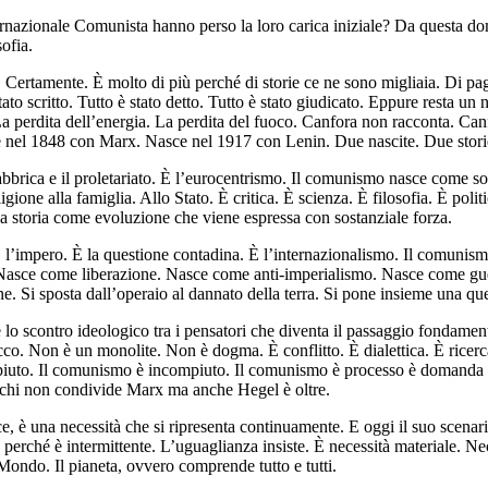
’Internazionale Comunista hanno perso la loro carica iniziale? Da quest
ofia.
tamente. È molto di più perché di storie ce ne sono migliaia. Di pagine
to è stato scritto. Tutto è stato detto. Tutto è stato giudicato. Eppure res
 La perdita dell’energia. La perdita del fuoco. Canfora non racconta. Canfo
ce nel 1848 con Marx. Nasce nel 1917 con Lenin. Due nascite. Due stori
 fabbrica e il proletariato. È l’eurocentrismo. Il comunismo nasce com
igione alla famiglia. Allo Stato. È critica. È scienza. È filosofia. È pol
la storia come evoluzione che viene espressa con sostanziale forza.
È l’impero. È la questione contadina. È l’internazionalismo. Il comunis
asce come liberazione. Nasce come anti-imperialismo. Nasce come guerr
ione. Si sposta dall’operaio al dannato della terra. Si pone insieme una q
e lo scontro ideologico tra i pensatori che diventa il passaggio fondame
 Non è un monolite. Non è dogma. È conflitto. È dialettica. È ricerca 
ompiuto. Il comunismo è incompiuto. Il comunismo è processo è domanda
, chi non condivide Marx ma anche Hegel è oltre.
e, è una necessità che si ripresenta continuamente. E oggi il suo scenari
le perché è intermittente. L’uguaglianza insiste. È necessità materiale. Ne
Mondo. Il pianeta, ovvero comprende tutto e tutti.