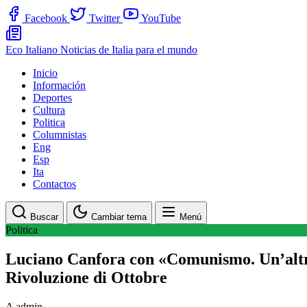
Facebook
Twitter
YouTube
Eco Italiano
Noticias de Italia para el mundo
Inicio
Información
Deportes
Cultura
Politica
Columnistas
Eng
Esp
Ita
Contactos
Buscar
Cambiar tema
Menú
Politica
Luciano Canfora con «Comunismo. Un’altra s
Rivoluzione di Ottobre
A
admin