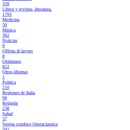
359
Libros y revistas, literatura.
1793
Medicina
59
Música
302
Noticias
9
Offerta di lavoro
8
Opiniones
822
Otros idiomas
1
Politica
210
Regiones de Italia
99
Religión
238
Salud
37
Serena conduce Operaclassica
592