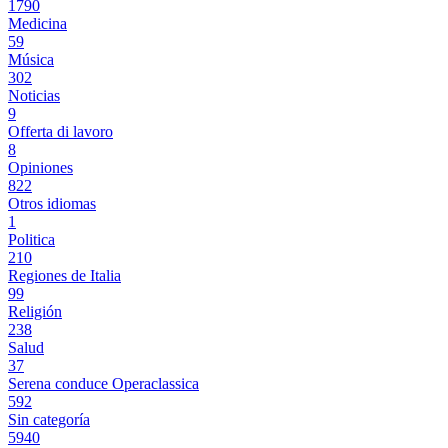
1790
Medicina
59
Música
302
Noticias
9
Offerta di lavoro
8
Opiniones
822
Otros idiomas
1
Politica
210
Regiones de Italia
99
Religión
238
Salud
37
Serena conduce Operaclassica
592
Sin categoría
5940