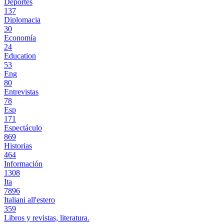
Deportes
137
Diplomacia
30
Economía
24
Education
53
Eng
80
Entrevistas
78
Esp
171
Espectáculo
869
Historias
464
Información
1308
Ita
7896
Italiani all'estero
359
Libros y revistas, literatura.