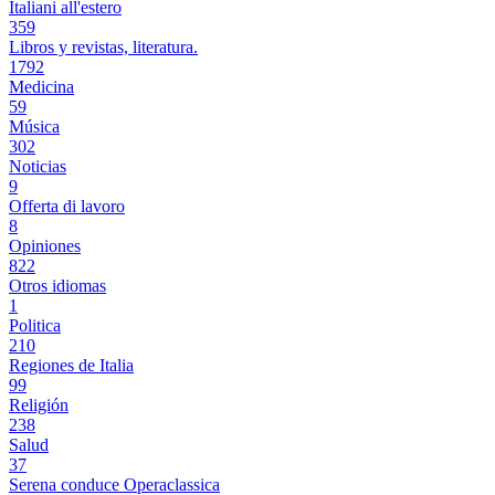
Italiani all'estero
359
Libros y revistas, literatura.
1792
Medicina
59
Música
302
Noticias
9
Offerta di lavoro
8
Opiniones
822
Otros idiomas
1
Politica
210
Regiones de Italia
99
Religión
238
Salud
37
Serena conduce Operaclassica