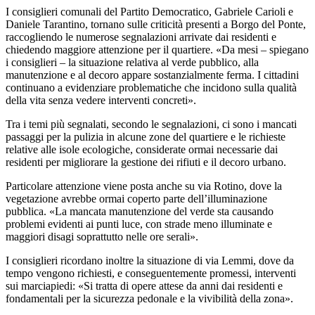
I consiglieri comunali del Partito Democratico, Gabriele Carioli e
Daniele Tarantino, tornano sulle criticità presenti a Borgo del Ponte,
raccogliendo le numerose segnalazioni arrivate dai residenti e
chiedendo maggiore attenzione per il quartiere. «Da mesi – spiegano
i consiglieri – la situazione relativa al verde pubblico, alla
manutenzione e al decoro appare sostanzialmente ferma. I cittadini
continuano a evidenziare problematiche che incidono sulla qualità
della vita senza vedere interventi concreti».
Tra i temi più segnalati, secondo le segnalazioni, ci sono i mancati
passaggi per la pulizia in alcune zone del quartiere e le richieste
relative alle isole ecologiche, considerate ormai necessarie dai
residenti per migliorare la gestione dei rifiuti e il decoro urbano.
Particolare attenzione viene posta anche su via Rotino, dove la
vegetazione avrebbe ormai coperto parte dell’illuminazione
pubblica. «La mancata manutenzione del verde sta causando
problemi evidenti ai punti luce, con strade meno illuminate e
maggiori disagi soprattutto nelle ore serali».
I consiglieri ricordano inoltre la situazione di via Lemmi, dove da
tempo vengono richiesti, e conseguentemente promessi, interventi
sui marciapiedi: «Si tratta di opere attese da anni dai residenti e
fondamentali per la sicurezza pedonale e la vivibilità della zona».