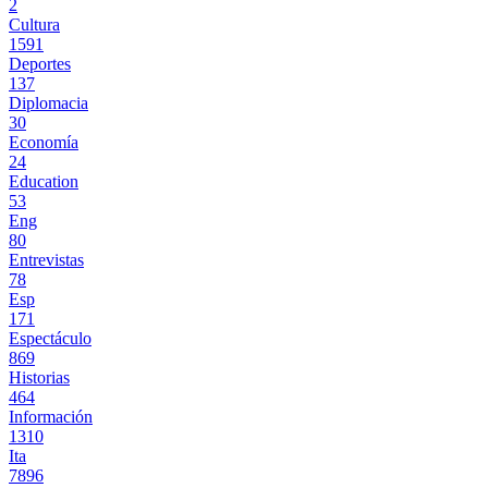
2
Cultura
1591
Deportes
137
Diplomacia
30
Economía
24
Education
53
Eng
80
Entrevistas
78
Esp
171
Espectáculo
869
Historias
464
Información
1310
Ita
7896