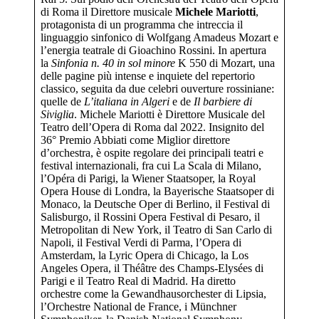
di Roma il Direttore musicale
Michele Mariotti
,
protagonista di un programma che intreccia il
linguaggio sinfonico di Wolfgang Amadeus Mozart e
l’energia teatrale di Gioachino Rossini. In apertura
la
Sinfonia n. 40 in sol minore
K 550 di Mozart, una
delle pagine più intense e inquiete del repertorio
classico, seguita da due celebri ouverture rossiniane:
quelle de
L’italiana in Algeri
e de
Il barbiere di
Siviglia
. Michele Mariotti è Direttore Musicale del
Teatro dell’Opera di Roma dal 2022. Insignito del
36° Premio Abbiati come Miglior direttore
d’orchestra, è ospite regolare dei principali teatri e
festival internazionali, fra cui La Scala di Milano,
l’Opéra di Parigi, la Wiener Staatsoper, la Royal
Opera House di Londra, la Bayerische Staatsoper di
Monaco, la Deutsche Oper di Berlino, il Festival di
Salisburgo, il Rossini Opera Festival di Pesaro, il
Metropolitan di New York, il Teatro di San Carlo di
Napoli, il Festival Verdi di Parma, l’Opera di
Amsterdam, la Lyric Opera di Chicago, la Los
Angeles Opera, il Théâtre des Champs-Elysées di
Parigi e il Teatro Real di Madrid. Ha diretto
orchestre come la Gewandhausorchester di Lipsia,
l’Orchestre National de France, i Münchner