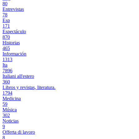
80
Entrevistas
78
Esp
171
Espectáculo
870
Historias
465
Información
1313
Ita
7896
Italiani all'estero
360
Libros y revistas, literatura.
1794
Medicina
59
Música
302
Noticias
9
Offerta di lavoro
8