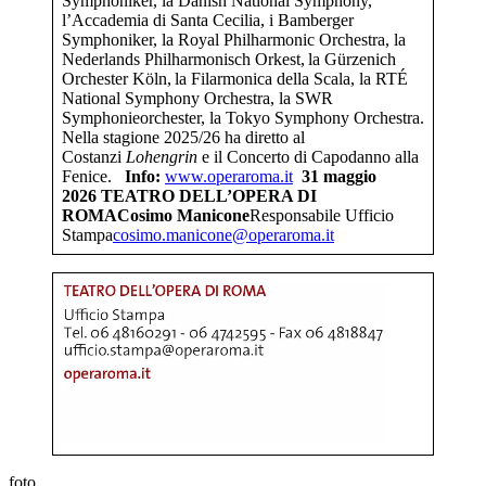
Symphoniker, la Danish National Symphony,
l’Accademia di Santa Cecilia, i Bamberger
Symphoniker, la Royal Philharmonic Orchestra, la
Nederlands Philharmonisch Orkest, la Gürzenich
Orchester Köln, la Filarmonica della Scala, la RTÉ
National Symphony Orchestra, la SWR
Symphonieorchester, la Tokyo Symphony Orchestra.
Nella stagione 2025/26 ha diretto al
Costanzi
Lohengrin
e il Concerto di Capodanno alla
Fenice.
Info:
www.operaroma.it
31 maggio
2026
TEATRO DELL’OPERA DI
ROMA
Cosimo Manicone
Responsabile Ufficio
Stampa
cosimo.manicone@operaroma.it
foto