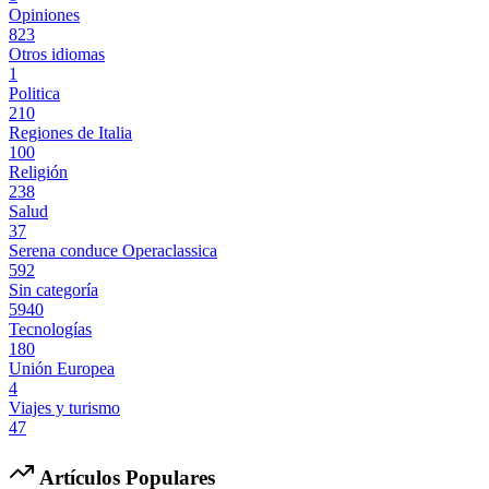
Opiniones
823
Otros idiomas
1
Politica
210
Regiones de Italia
100
Religión
238
Salud
37
Serena conduce Operaclassica
592
Sin categoría
5940
Tecnologías
180
Unión Europea
4
Viajes y turismo
47
Artículos Populares