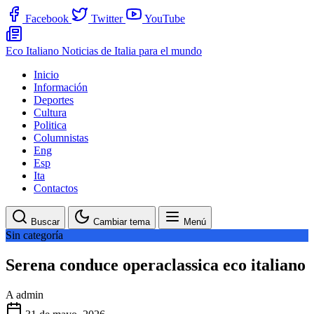
Facebook
Twitter
YouTube
Eco Italiano
Noticias de Italia para el mundo
Inicio
Información
Deportes
Cultura
Politica
Columnistas
Eng
Esp
Ita
Contactos
Buscar
Cambiar tema
Menú
Sin categoría
Serena conduce operaclassica eco italiano
A
admin