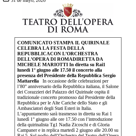
31 de mayo, 2026
COMUNICATO STAMPA
IL QUIRINALE
CELEBRA LA FESTA DELLA
REPUBBLICA
CON L’ORCHESTRA
DELL’OPERA DI ROMA
DIRETTA DA
MICHELE MARIOTTI
In diretta su Rai1
lunedì 1° giugno alle 17.50 il concerto
alla
presenza del Presidente della Repubblica Sergio
Mattarella
In occasione delle celebrazioni per
l’80° anniversario della Repubblica italiana, il Salone
dei Corazzieri del Palazzo del Quirinale ospita il
tradizionale concerto promosso dal Presidente della
Repubblica per le Alte Cariche dello Stato e gli
Ambasciatori degli Stati Esteri in Italia.
L’appuntamento sarà trasmesso in diretta su Rai 1
lunedì 1° giugno alle ore 17.50 con l’introduzione
della quirinalista Tg1 Nadia Zicoschi e di Gloria
Campaner e in replica martedì 2 giugno alle 20.00 su
Rai 5. Sul podio dell’Orchestra del Teatro dell’Opera