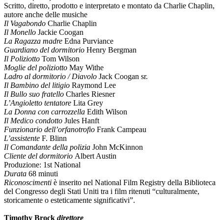
Scritto, diretto, prodotto e interpretato e montato da Charlie Chaplin,
autore anche delle musiche
Il Vagabondo
Charlie Chaplin
Il Monello
Jackie Coogan
La Ragazza madre
Edna Purviance
Guardiano del dormitorio
Henry Bergman
Il Poliziotto
Tom Wilson
Moglie del poliziotto
May Withe
Ladro al dormitorio / Diavolo
Jack Coogan sr.
Il Bambino del litigio
Raymond Lee
Il Bullo suo fratello
Charles Riesner
L’Angioletto tentatore
Lita Grey
La Donna con carrozzella
Edith Wilson
Il Medico condotto
Jules Hanft
Funzionario dell’orfanotrofio
Frank Campeau
L’assistente
F. Blinn
Il Comandante della polizia
John McKinnon
Cliente del dormitorio
Albert Austin
Produzione: 1st National
Durata
68 minuti
Riconoscimenti
è inserito nel National Film Registry della Biblioteca
del Congresso degli Stati Uniti tra i film ritenuti “culturalmente,
storicamente o esteticamente significativi”.
Timothy Brock
direttore