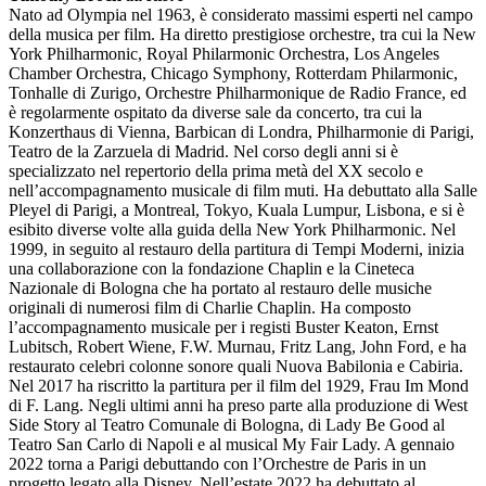
Nato ad Olympia nel 1963, è considerato massimi esperti nel campo
della musica per film. Ha diretto prestigiose orchestre, tra cui la New
York Philharmonic, Royal Philarmonic Orchestra, Los Angeles
Chamber Orchestra, Chicago Symphony, Rotterdam Philarmonic,
Tonhalle di Zurigo, Orchestre Philharmonique de Radio France, ed
è regolarmente ospitato da diverse sale da concerto, tra cui la
Konzerthaus di Vienna, Barbican di Londra, Philharmonie di Parigi,
Teatro de la Zarzuela di Madrid. Nel corso degli anni si è
specializzato nel repertorio della prima metà del XX secolo e
nell’accompagnamento musicale di film muti. Ha debuttato alla Salle
Pleyel di Parigi, a Montreal, Tokyo, Kuala Lumpur, Lisbona, e si è
esibito diverse volte alla guida della New York Philharmonic. Nel
1999, in seguito al restauro della partitura di Tempi Moderni, inizia
una collaborazione con la fondazione Chaplin e la Cineteca
Nazionale di Bologna che ha portato al restauro delle musiche
originali di numerosi film di Charlie Chaplin. Ha composto
l’accompagnamento musicale per i registi Buster Keaton, Ernst
Lubitsch, Robert Wiene, F.W. Murnau, Fritz Lang, John Ford, e ha
restaurato celebri colonne sonore quali Nuova Babilonia e Cabiria.
Nel 2017 ha riscritto la partitura per il film del 1929, Frau Im Mond
di F. Lang. Negli ultimi anni ha preso parte alla produzione di West
Side Story al Teatro Comunale di Bologna, di Lady Be Good al
Teatro San Carlo di Napoli e al musical My Fair Lady. A gennaio
2022 torna a Parigi debuttando con l’Orchestre de Paris in un
progetto legato alla Disney. Nell’estate 2022 ha debuttato al