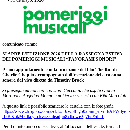
31 de mayo, 2026
comunicato stampa
SI APRE L’EDIZIONE 2026 DELLA RASSEGNA ESTIVA
DEI POMERIGGI MUSICALI “PANORAMI SONORI”
Primo appuntamento con la proiezione del film The Kid di
Charlie Chaplin accompagnato dall’esecuzione della colonna
sonora dal vivo diretta da Timothy Brock
Si prosegue quindi con Giovanni Caccamo che ospita Gianni
Morandi e Angelina Mango e poi terzo concerto con Rita Marcotulli
A questo link è possibile scaricare la cartella con le fotografie
https://www.dropbox.com/scl/fo/i0zw581g50abnmprfvrid/AFW3yenx
ff2KXqkM?rlkey=ckvoz2ldeadpu8xlbdwe2g76d&dl=0
Per il quinto anno consecutivo, all’affacciarsi dell’estate, torna al