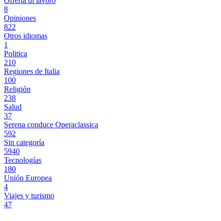
Offerta di lavoro
8
Opiniones
822
Otros idiomas
1
Politica
210
Regiones de Italia
100
Religión
238
Salud
37
Serena conduce Operaclassica
592
Sin categoría
5940
Tecnologías
180
Unión Europea
4
Viajes y turismo
47