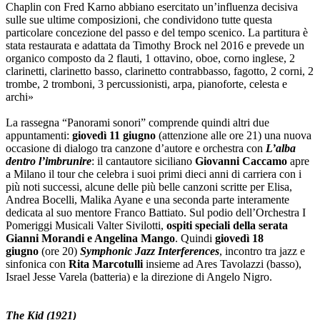
Chaplin con Fred Karno abbiano esercitato un’influenza decisiva
sulle sue ultime composizioni, che condividono tutte questa
particolare concezione del passo e del tempo scenico. La partitura è
stata restaurata e adattata da Timothy Brock nel 2016 e prevede un
organico composto da 2 flauti, 1 ottavino, oboe, corno inglese, 2
clarinetti, clarinetto basso, clarinetto contrabbasso, fagotto, 2 corni, 2
trombe, 2 tromboni, 3 percussionisti, arpa, pianoforte, celesta e
archi»
La rassegna “Panorami sonori” comprende quindi altri due
appuntamenti:
giovedì
11 giugno
(attenzione alle ore 21) una nuova
occasione di dialogo tra canzone d’autore e orchestra con
L’alba
dentro l’imbrunire
: il cantautore siciliano
Giovanni Caccamo
apre
a Milano il tour che celebra i suoi primi dieci anni di carriera con i
più noti successi, alcune delle più belle canzoni scritte per Elisa,
Andrea Bocelli, Malika Ayane e una seconda parte interamente
dedicata al suo mentore Franco Battiato. Sul podio dell’Orchestra I
Pomeriggi Musicali Valter Sivilotti,
ospiti speciali della serata
Gianni Morandi e Angelina Mango
. Quindi
giovedì
18
giugno
(ore 20)
Symphonic Jazz Interferences
, incontro tra jazz e
sinfonica con
Rita Marcotulli
insieme ad Ares Tavolazzi (basso),
Israel Jesse Varela (batteria) e la direzione di Angelo Nigro.
The Kid (1921)