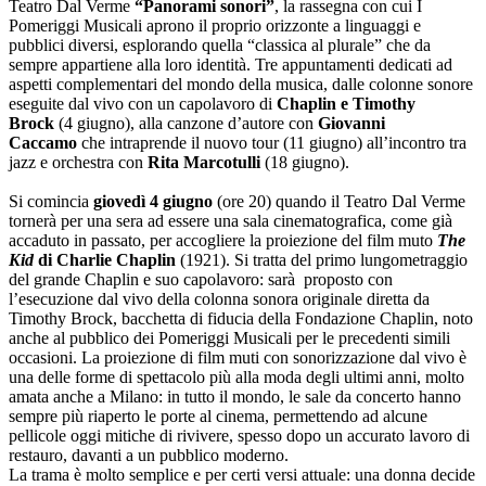
Teatro Dal Verme
“Panorami sonori”
, la rassegna con cui I
Pomeriggi Musicali aprono il proprio orizzonte a linguaggi e
pubblici diversi, esplorando quella “classica al plurale” che da
sempre appartiene alla loro identità. Tre appuntamenti dedicati ad
aspetti complementari del mondo della musica, dalle colonne sonore
eseguite dal vivo con un capolavoro di
Chaplin e Timothy
Brock
(4 giugno), alla canzone d’autore con
Giovanni
Caccamo
che intraprende il nuovo tour (11 giugno) all’incontro tra
jazz e orchestra con
Rita Marcotulli
(18 giugno).
Si comincia
giovedì
4 giugno
(ore 20) quando il Teatro Dal Verme
tornerà per una sera ad essere una sala cinematografica, come già
accaduto in passato, per accogliere la proiezione del film muto
The
Kid
di Charlie Chaplin
(1921). Si tratta del primo lungometraggio
del grande Chaplin e suo capolavoro: sarà proposto con
l’esecuzione dal vivo della colonna sonora originale diretta da
Timothy Brock, bacchetta di fiducia della Fondazione Chaplin, noto
anche al pubblico dei Pomeriggi Musicali per le precedenti simili
occasioni. La proiezione di film muti con sonorizzazione dal vivo è
una delle forme di spettacolo più alla moda degli ultimi anni, molto
amata anche a Milano: in tutto il mondo, le sale da concerto hanno
sempre più riaperto le porte al cinema, permettendo ad alcune
pellicole oggi mitiche di rivivere, spesso dopo un accurato lavoro di
restauro, davanti a un pubblico moderno.
La trama è molto semplice e per certi versi attuale: una donna decide