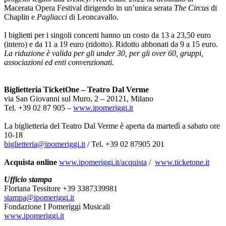
Macerata Opera Festival dirigendo in un’unica serata
The Circus
di
Chaplin e
Pagliacci
di Leoncavallo.
I biglietti per i singoli concerti hanno un costo da 13 a 23,50 euro
(intero) e da 11 a 19 euro (ridotto). Ridotto abbonati da 9 a 15 euro.
La riduzione è valida per gli under 30, per gli over 60, gruppi,
associazioni ed enti convenzionati.
Biglietteria TicketOne – Teatro Dal Verme
via San Giovanni sul Muro, 2 – 20121, Milano
Tel. +39 02 87 905 –
www.ipomeriggi.it
La biglietteria del Teatro Dal Verme è aperta da martedì a sabato ore
10-18
biglietteria@ipomeriggi.it
/ Tel. +39 02 87905 201
Acquista online
www.ipomeriggi.it/acquista
/
www.ticketone.it
Ufficio stampa
Floriana Tessitore +39 3387339981
stampa@ipomeriggi.it
Fondazione I Pomeriggi Musicali
www.ipomeriggi.it