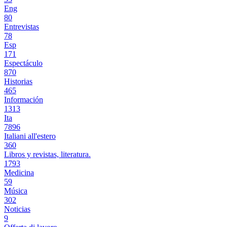
Eng
80
Entrevistas
78
Esp
171
Espectáculo
870
Historias
465
Información
1313
Ita
7896
Italiani all'estero
360
Libros y revistas, literatura.
1793
Medicina
59
Música
302
Noticias
9