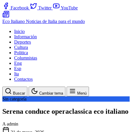
Facebook
Twitter
YouTube
Eco Italiano
Noticias de Italia para el mundo
Inicio
Información
Deportes
Cultura
Politica
Columnistas
Eng
Esp
Ita
Contactos
Buscar
Cambiar tema
Menú
Sin categoría
Serena conduce operaclassica eco italiano
A
admin