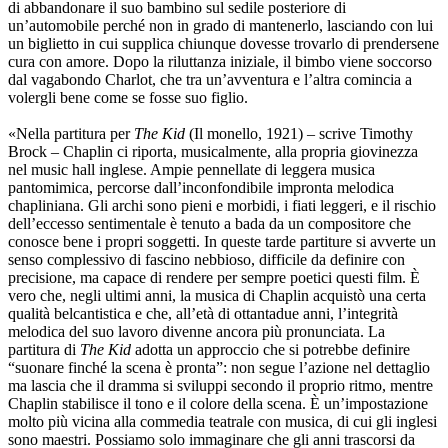
di abbandonare il suo bambino sul sedile posteriore di
un’automobile perché non in grado di mantenerlo, lasciando con lui
un biglietto in cui supplica chiunque dovesse trovarlo di prendersene
cura con amore. Dopo la riluttanza iniziale, il bimbo viene soccorso
dal vagabondo Charlot, che tra un’avventura e l’altra comincia a
volergli bene come se fosse suo figlio.
«Nella partitura per
The Kid
(Il monello, 1921) – scrive Timothy
Brock – Chaplin ci riporta, musicalmente, alla propria giovinezza
nel music hall inglese. Ampie pennellate di leggera musica
pantomimica, percorse dall’inconfondibile impronta melodica
chapliniana. Gli archi sono pieni e morbidi, i fiati leggeri, e il rischio
dell’eccesso sentimentale è tenuto a bada da un compositore che
conosce bene i propri soggetti. In queste tarde partiture si avverte un
senso complessivo di fascino nebbioso, difficile da definire con
precisione, ma capace di rendere per sempre poetici questi film. È
vero che, negli ultimi anni, la musica di Chaplin acquistò una certa
qualità belcantistica e che, all’età di ottantadue anni, l’integrità
melodica del suo lavoro divenne ancora più pronunciata. La
partitura di
The Kid
adotta un approccio che si potrebbe definire
“suonare finché la scena è pronta”: non segue l’azione nel dettaglio
ma lascia che il dramma si sviluppi secondo il proprio ritmo, mentre
Chaplin stabilisce il tono e il colore della scena. È un’impostazione
molto più vicina alla commedia teatrale con musica, di cui gli inglesi
sono maestri. Possiamo solo immaginare che gli anni trascorsi da