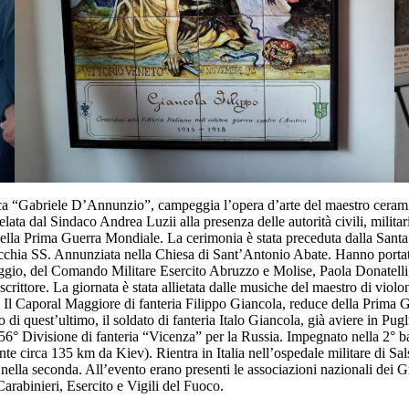
a “Gabriele D’Annunzio”, campeggia l’opera d’arte del maestro ceramista 
lata dal Sindaco Andrea Luzii alla presenza delle autorità civili, militari
lla Prima Guerra Mondiale. La cerimonia è stata preceduta dalla Santa M
chia SS. Annunziata nella Chiesa di Sant’Antonio Abate. Hanno portato i
ggio, del Comando Militare Esercito Abruzzo e Molise, Paola Donatelli
crittore. La giornata è stata allietata dalle musiche del maestro di vio
nis. Il Caporal Maggiore di fanteria Filippo Giancola, reduce della Prim
lio di quest’ultimo, il soldato di fanteria Italo Giancola, già aviere in P
156° Divisione di fanteria “Vicenza” per la Russia. Impegnato nella 2° 
tante circa 135 km da Kiev). Rientra in Italia nell’ospedale militare di 
lla seconda. All’evento erano presenti le associazioni nazionali dei Gran
arabinieri, Esercito e Vigili del Fuoco.