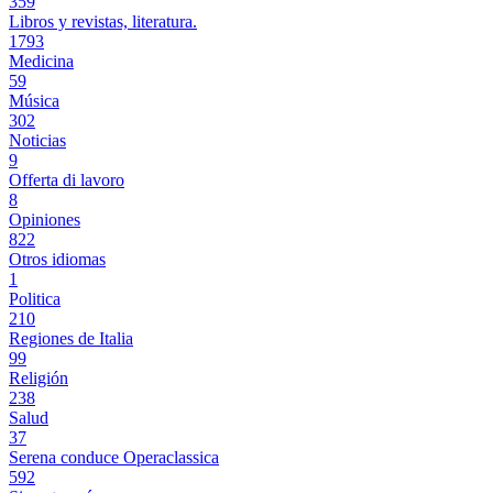
359
Libros y revistas, literatura.
1793
Medicina
59
Música
302
Noticias
9
Offerta di lavoro
8
Opiniones
822
Otros idiomas
1
Politica
210
Regiones de Italia
99
Religión
238
Salud
37
Serena conduce Operaclassica
592