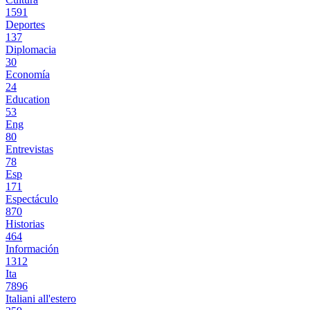
1591
Deportes
137
Diplomacia
30
Economía
24
Education
53
Eng
80
Entrevistas
78
Esp
171
Espectáculo
870
Historias
464
Información
1312
Ita
7896
Italiani all'estero