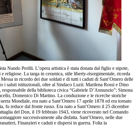
Nando Perilli. L’opera artistica è stata donata dal figlio e nipote,
 e religiose. La targa in ceramica, stile liberty-risorgimentale, ricorda
essa in ricordo dei due soldati e di tutti i caduti di Sant’Omero delle
 saluti istituzionali, oltre al Sindaco Luzii: Marilena Rossi e Dino
, responsabile della biblioteca civica “Gabriele D’Annunzio”; Simona
loncello, Domenico Di Martino. La conduzione e le ricerche storiche
a Guerra Mondiale, era nato a Sant’Omero 17 aprile 1878 ed era tornato
uglia, fu reduce dal fronte russo. Era nato a Sant’Omero il 25 dicembre
battaglia del Don, il 19 febbraio 1943, viene ricoverato nel Comando
Salsomaggiore successivamente alla disfatta. Sant’Omero, nelle due
atieri, Finanzieri e caduti e dispersi in guerra. Folta la