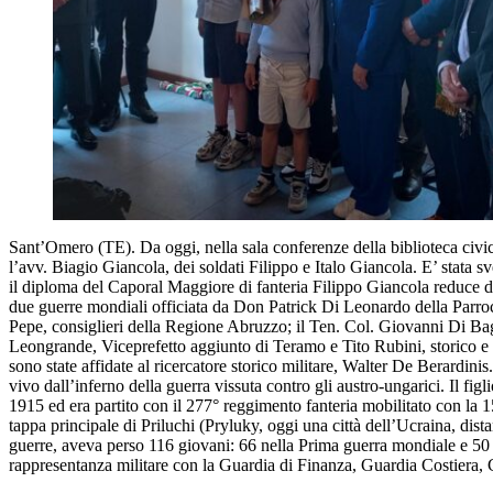
Sant’Omero (TE). Da oggi, nella sala conferenze della biblioteca civic
l’avv. Biagio Giancola, dei soldati Filippo e Italo Giancola. E’ stata sve
il diploma del Caporal Maggiore di fanteria Filippo Giancola reduce de
due guerre mondiali officiata da Don Patrick Di Leonardo della Parroc
Pepe, consiglieri della Regione Abruzzo; il Ten. Col. Giovanni Di Ba
Leongrande, Viceprefetto aggiunto di Teramo e Tito Rubini, storico e s
sono state affidate al ricercatore storico militare, Walter De Berardi
vivo dall’inferno della guerra vissuta contro gli austro-ungarici. Il fig
1915 ed era partito con il 277° reggimento fanteria mobilitato con la 
tappa principale di Priluchi (Pryluky, oggi una città dell’Ucraina, dis
guerre, aveva perso 116 giovani: 66 nella Prima guerra mondiale e 50 ne
rappresentanza militare con la Guardia di Finanza, Guardia Costiera, C