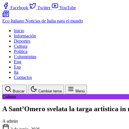
Facebook
Twitter
YouTube
Eco Italiano
Noticias de Italia para el mundo
Inicio
Información
Deportes
Cultura
Politica
Columnistas
Eng
Esp
Ita
Contactos
Buscar
Cambiar tema
Menú
Cultura
A Sant’Omero svelata la targa artistica in 
A
admin