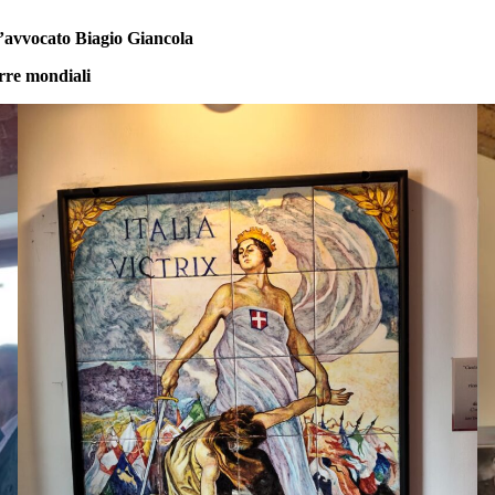
l’avvocato Biagio Giancola
rre mondiali