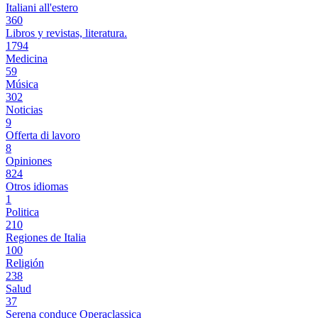
Italiani all'estero
360
Libros y revistas, literatura.
1794
Medicina
59
Música
302
Noticias
9
Offerta di lavoro
8
Opiniones
824
Otros idiomas
1
Politica
210
Regiones de Italia
100
Religión
238
Salud
37
Serena conduce Operaclassica