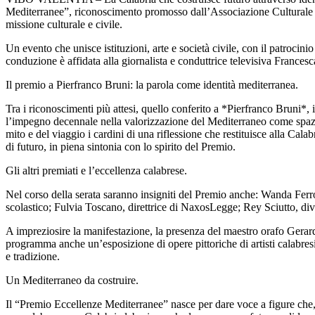
Mediterranee”, riconoscimento promosso dall’Associazione Culturale E
missione culturale e civile.
Un evento che unisce istituzioni, arte e società civile, con il patrocini
conduzione è affidata alla giornalista e conduttrice televisiva Frances
Il premio a Pierfranco Bruni: la parola come identità mediterranea.
Tra i riconoscimenti più attesi, quello conferito a *Pierfranco Bruni*, it
l’impegno decennale nella valorizzazione del Mediterraneo come spazio d
mito e del viaggio i cardini di una riflessione che restituisce alla Calab
di futuro, in piena sintonia con lo spirito del Premio.
Gli altri premiati e l’eccellenza calabrese.
Nel corso della serata saranno insigniti del Premio anche: Wanda Ferro,
scolastico; Fulvia Toscano, direttrice di NaxosLegge; Rey Sciutto, divu
A impreziosire la manifestazione, la presenza del maestro orafo Gerard
programma anche un’esposizione di opere pittoriche di artisti calabresi 
e tradizione.
Un Mediterraneo da costruire.
Il “Premio Eccellenze Mediterranee” nasce per dare voce a figure che,