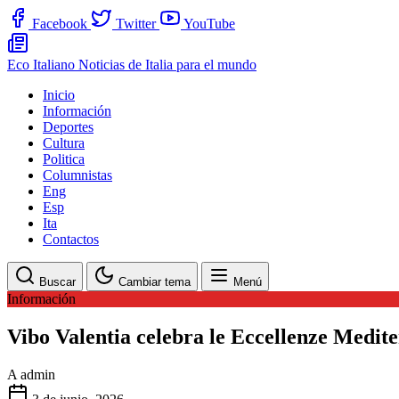
Facebook
Twitter
YouTube
Eco Italiano
Noticias de Italia para el mundo
Inicio
Información
Deportes
Cultura
Politica
Columnistas
Eng
Esp
Ita
Contactos
Buscar
Cambiar tema
Menú
Información
Vibo Valentia celebra le Eccellenze Medite
A
admin