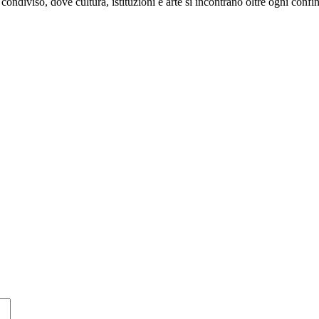
condiviso, dove cultura, istituzioni e arte si incontrano oltre ogni confin