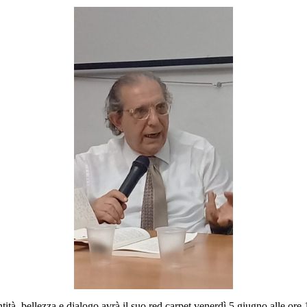
, bellezza e dialogo avrà il suo red carpet venerdì 5 giugno alle ore 