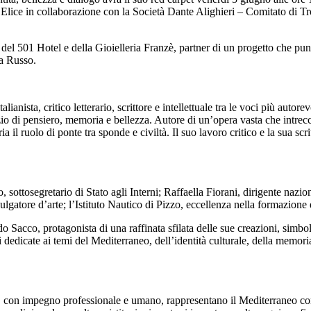
lice in collaborazione con la Società Dante Alighieri – Comitato di Tro
o del 501 Hotel e della Gioielleria Franzè, partner di un progetto che pun
ca Russo.
alianista, critico letterario, scrittore e intellettuale tra le voci più au
i pensiero, memoria e bellezza. Autore di un’opera vasta che intreccia le
ria il ruolo di ponte tra sponde e civiltà. Il suo lavoro critico e la sua sc
 sottosegretario di Stato agli Interni; Raffaella Fiorani, dirigente nazi
lgatore d’arte; l’Istituto Nautico di Pizzo, eccellenza nella formazione 
o Sacco, protagonista di una raffinata sfilata delle sue creazioni, simbo
dedicate ai temi del Mediterraneo, dell’identità culturale, della memoria
 con impegno professionale e umano, rappresentano il Mediterraneo come 