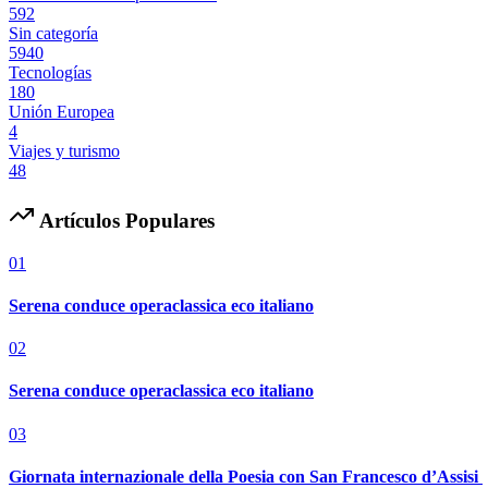
592
Sin categoría
5940
Tecnologías
180
Unión Europea
4
Viajes y turismo
48
Artículos Populares
01
Serena conduce operaclassica eco italiano
02
Serena conduce operaclassica eco italiano
03
Giornata internazionale della Poesia con San Francesco d’Assisi