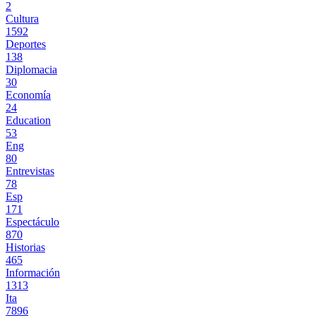
2
Cultura
1592
Deportes
138
Diplomacia
30
Economía
24
Education
53
Eng
80
Entrevistas
78
Esp
171
Espectáculo
870
Historias
465
Información
1313
Ita
7896