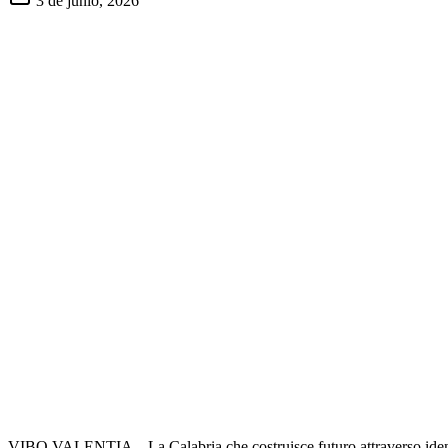
3 de junio, 2026
VIBO VALENTIA – La Calabria che costruisce futuro attraverso identità