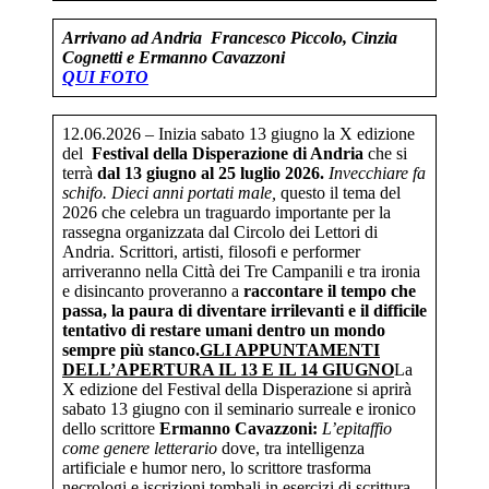
Arrivano ad Andria Francesco Piccolo, Cinzia
Cognetti e Ermanno Cavazzoni
QUI FOTO
12.06.2026 – Inizia sabato 13 giugno la X edizione
del
Festival della Disperazione di Andria
che si
terrà
dal 13 giugno al 25 luglio 2026.
Invecchiare fa
schifo. Dieci anni portati male,
questo il tema del
2026 che celebra un traguardo importante per la
rassegna organizzata dal Circolo dei Lettori di
Andria. Scrittori, artisti, filosofi e performer
arriveranno nella Città dei Tre Campanili e tra ironia
e disincanto proveranno a
raccontare il tempo che
passa, la paura di diventare irrilevanti e il difficile
tentativo di restare umani dentro un mondo
sempre più stanco.
GLI APPUNTAMENTI
DEL
L’APERTURA IL 13 E IL 14 GIUGNO
La
X edizione del Festival della Disperazione si aprirà
sabato 13 giugno con il seminario surreale e ironico
dello scrittore
Ermanno Cavazzoni:
L’epitaffio
come genere letterario
dove, tra intelligenza
artificiale e humor nero, lo scrittore trasforma
necrologi e iscrizioni tombali in esercizi di scrittura