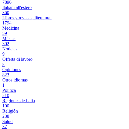
7896
Italiani all'estero
360
Libros y revistas, literatura.
1794
Medicina
59
Música
302
Noticias
9
Offerta di lavoro
8
Opiniones
823
Otros idiomas
1
Politica
210
Regiones de Italia
100
Religión
238
Salud
37