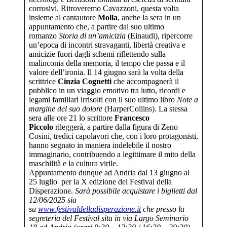
corrosivi. Ritroveremo Cavazzoni, questa volta
insieme al cantautore
Molla
, anche la sera in un
appuntamento che, a partire dal suo ultimo
romanzo
Storia di un’amicizia
(Einaudi), ripercorre
un’epoca di incontri stravaganti, libertà creativa e
amicizie fuori dagli schemi riflettendo sulla
malinconia della memoria, il tempo che passa e il
valore dell’ironia. Il 14 giugno sarà la volta della
scrittrice
Cinzia Cognetti
che accompagnerà il
pubblico in un viaggio emotivo tra lutto, ricordi e
legami familiari irrisolti con il suo ultimo libro
Note a
margine del suo dolore
(HarperCollins). La stessa
sera alle ore 21 lo scrittore
Francesco
Piccolo
rileggerà, a partire dalla figura di Zeno
Cosini, tredici capolavori che, con i loro protagonisti,
hanno segnato in maniera indelebile il nostro
immaginario, contribuendo a legittimare il mito della
maschilità e la cultura virile.
Appuntamento dunque ad Andria dal 13 giugno al
25 luglio per la X edizione del Festival della
Disperazione.
Sarà possibile acquistare i biglietti dal
12/06/2025 sia
su
www.festivaldelladisperazione.it
che presso la
segreteria del Festival sita in via Largo Seminario