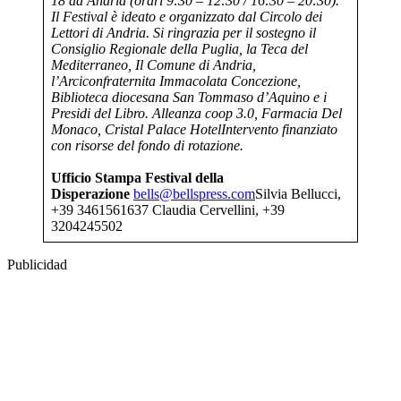
18 ad Andria (orari 9:30 – 12:30 / 16:30 – 20:30).
Il Festival è ideato e organizzato dal Circolo dei
Lettori di Andria. Si ringrazia per il sostegno il
Consiglio Regionale della Puglia, la Teca del
Mediterraneo, Il Comune di Andria,
l’Arciconfraternita Immacolata Concezione,
Biblioteca diocesana San Tommaso d’Aquino e i
Presidi del Libro. Alleanza coop 3.0, Farmacia Del
Monaco, Cristal Palace Hotel
Intervento finanziato
con risorse del fondo di rotazione.
Ufficio Stampa Festival della
Disperazione
bells@bellspress.com
Silvia Bellucci,
+39 3461561637 Claudia Cervellini, +39
3204245502
Publicidad