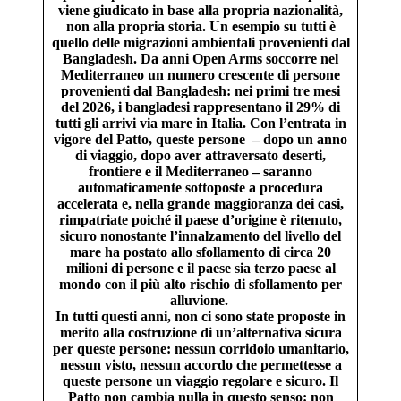
viene giudicato in base alla propria nazionalità,
non alla propria storia. Un esempio su tutti è
quello delle migrazioni ambientali provenienti dal
Bangladesh. Da anni Open Arms soccorre nel
Mediterraneo un numero crescente di persone
provenienti dal Bangladesh: nei primi tre mesi
del 2026, i bangladesi rappresentano il 29% di
tutti gli arrivi via mare in Italia. Con l’entrata in
vigore del Patto, queste persone – dopo un anno
di viaggio, dopo aver attraversato deserti,
frontiere e il Mediterraneo – saranno
automaticamente sottoposte a procedura
accelerata e, nella grande maggioranza dei casi,
rimpatriate poiché il paese d’origine è ritenuto,
sicuro nonostante l’innalzamento del livello del
mare ha postato allo sfollamento di circa 20
milioni di persone e il paese sia terzo paese al
mondo con il più alto rischio di sfollamento per
alluvione.
In tutti questi anni, non ci sono state proposte in
merito alla costruzione di un’alternativa sicura
per queste persone: nessun corridoio umanitario,
nessun visto, nessun accordo che permettesse a
queste persone un viaggio regolare e sicuro. Il
Patto non cambia nulla in questo senso: non