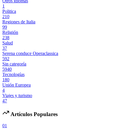
Otros idiomas
1
Politica
210
Regiones de Italia
99
Religión
238
Salud
37
Serena conduce Operaclassica
592
Sin categoría
5940
Tecnologías
180
Unión Europea
4
Viajes y turismo
47
Artículos Populares
01