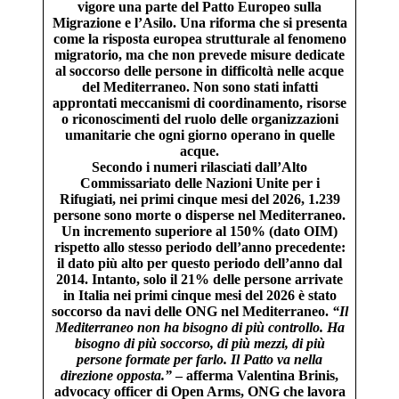
vigore una parte del Patto Europeo sulla
Migrazione e l’Asilo. Una riforma che si presenta
come la risposta europea strutturale al fenomeno
migratorio, ma che non prevede misure dedicate
al soccorso delle persone in difficoltà nelle acque
del Mediterraneo. Non sono stati infatti
approntati meccanismi di coordinamento, risorse
o riconoscimenti del ruolo delle organizzazioni
umanitarie che ogni giorno operano in quelle
acque.
Secondo i numeri rilasciati dall’Alto
Commissariato delle Nazioni Unite per i
Rifugiati, nei primi cinque mesi del 2026, 1.239
persone sono morte o disperse nel Mediterraneo.
Un incremento superiore al 150% (dato OIM)
rispetto allo stesso periodo dell’anno precedente:
il dato più alto per questo periodo dell’anno dal
2014. Intanto, solo il 21% delle persone arrivate
in Italia nei primi cinque mesi del 2026 è stato
soccorso da navi delle ONG nel Mediterraneo.
“Il
Mediterraneo non ha bisogno di più controllo. Ha
bisogno di più soccorso, di più mezzi, di più
persone formate per farlo. Il Patto va nella
direzione opposta.”
– afferma Valentina Brinis,
advocacy officer di Open Arms, ONG che lavora