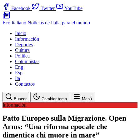
Facebook
Twitter
YouTube
Eco Italiano
Noticias de Italia para el mundo
Inicio
Información
Deportes
Cultura
Politica
Columnistas
Eng
Esp
Ita
Contactos
Buscar
Cambiar tema
Menú
Información
Patto Europeo sulla Migrazione. Open
Arms: “Una riforma epocale che
dimentica chi muore in mare”