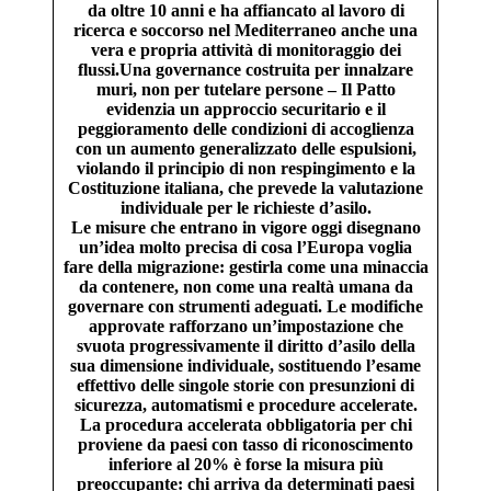
da oltre 10 anni e ha affiancato al lavoro di
ricerca e soccorso nel Mediterraneo anche una
vera e propria attività di monitoraggio dei
flussi.Una governance costruita per innalzare
muri, non per tutelare persone – Il Patto
evidenzia un approccio securitario e il
peggioramento delle condizioni di accoglienza
con un aumento generalizzato delle espulsioni,
violando il principio di non respingimento e la
Costituzione italiana, che prevede la valutazione
individuale per le richieste d’asilo.
Le misure che entrano in vigore oggi disegnano
un’idea molto precisa di cosa l’Europa voglia
fare della migrazione: gestirla come una minaccia
da contenere, non come una realtà umana da
governare con strumenti adeguati. Le modifiche
approvate rafforzano un’impostazione che
svuota progressivamente il diritto d’asilo della
sua dimensione individuale, sostituendo l’esame
effettivo delle singole storie con presunzioni di
sicurezza, automatismi e procedure accelerate.
La procedura accelerata obbligatoria per chi
proviene da paesi con tasso di riconoscimento
inferiore al 20% è forse la misura più
preoccupante: chi arriva da determinati paesi