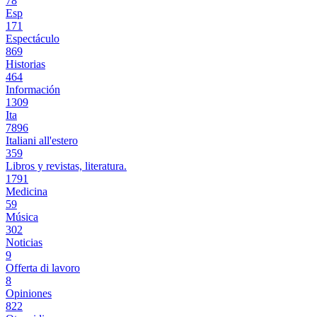
78
Esp
171
Espectáculo
869
Historias
464
Información
1309
Ita
7896
Italiani all'estero
359
Libros y revistas, literatura.
1791
Medicina
59
Música
302
Noticias
9
Offerta di lavoro
8
Opiniones
822