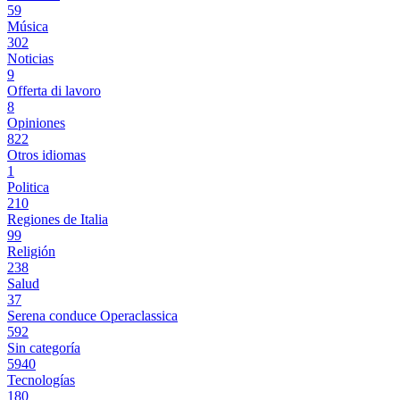
59
Música
302
Noticias
9
Offerta di lavoro
8
Opiniones
822
Otros idiomas
1
Politica
210
Regiones de Italia
99
Religión
238
Salud
37
Serena conduce Operaclassica
592
Sin categoría
5940
Tecnologías
180