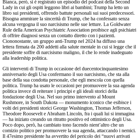
Bianca, però, si è registrato un episodio del podcast della Second
Lady in cui gli ospiti leggono libri ai bambini; Trump ha letto un
libro sui presidenti, offrendo battute personali sui suoi predecessori.
Bisogna ammirare la sincerità di Trump, che ha confessato senza
alcuna vergogna il suo narcisismo nelle sue letture. La Goldwater
Rule della American Psychiatric Association proibisce agli psichiatri
di offrire diagnosi senza un contatto diretto con i pazienti.
Ciononostante, un gruppo anti-Trump nel 2024 ha diffuso una
lettera firmata da 200 addetti alla salute mentale in cui si legge che il
presidente soffre di narcisismo maligno, il che lo rende inadeguato
alla leadership politica.
Gli interventi di Trump in occasione del duecentocinquantesimo
anniversario degli Usa confermano il suo narcisismo, che sta alla
base della sua condotta personale, che egli mescola con quella
politica. Trump ha usato le occasioni per promuovere la sua agenda
politica invece di reiterare i principi e gli ideali storici della
fondazione degli Usa. Nel suo primo intervento al Mount
Rushmore, in South Dakota — monumento iconico che esibisce i
volti dei presidenti storici George Washington, Thomas Jefferson,
Theodore Roosevelt e Abraham Lincoln, fra i quali lui si immagina
— ha iniziato creando un ritratto positivo ed ottimistico degli Usa.
Poco dopo, però, ha cambiato tono facendo nient’altro che un
comizio politico per promuovere la sua agenda, attaccando i nemici.
Il 47esimo presidente ha avvertito del pericolo dei “nuovi arrivati