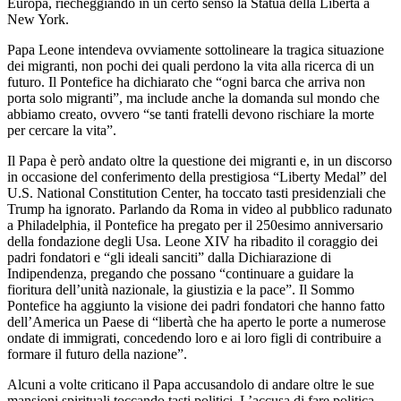
Europa, riecheggiando in un certo senso la Statua della Libertà a
New York.
Papa Leone intendeva ovviamente sottolineare la tragica situazione
dei migranti, non pochi dei quali perdono la vita alla ricerca di un
futuro. Il Pontefice ha dichiarato che “ogni barca che arriva non
porta solo migranti”, ma include anche la domanda sul mondo che
abbiamo creato, ovvero “se tanti fratelli devono rischiare la morte
per cercare la vita”.
Il Papa è però andato oltre la questione dei migranti e, in un discorso
in occasione del conferimento della prestigiosa “Liberty Medal” del
U.S. National Constitution Center, ha toccato tasti presidenziali che
Trump ha ignorato. Parlando da Roma in video al pubblico radunato
a Philadelphia, il Pontefice ha pregato per il 250esimo anniversario
della fondazione degli Usa. Leone XIV ha ribadito il coraggio dei
padri fondatori e “gli ideali sanciti” dalla Dichiarazione di
Indipendenza, pregando che possano “continuare a guidare la
fioritura dell’unità nazionale, la giustizia e la pace”. Il Sommo
Pontefice ha aggiunto la visione dei padri fondatori che hanno fatto
dell’America un Paese di “libertà che ha aperto le porte a numerose
ondate di immigrati, concedendo loro e ai loro figli di contribuire a
formare il futuro della nazione”.
Alcuni a volte criticano il Papa accusandolo di andare oltre le sue
mansioni spirituali toccando tasti politici. L’accusa di fare politica