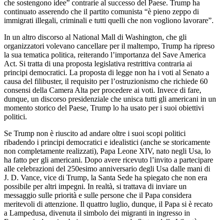
che sostengono idee” contrarie al successo del Paese. Trump ha
continuato asserendo che il partito comunista “è pieno zeppo di
immigrati illegali, criminali e tutti quelli che non vogliono lavorare”.
In un altro discorso al National Mall di Washington, che gli
organizzatori volevano cancellare per il maltempo, Trump ha ripreso
la sua tematica politica, reiterando l’importanza del Save America
Act. Si tratta di una proposta legislativa restrittiva contraria ai
principi democratici. La proposta di legge non ha i voti al Senato a
causa del filibuster, il requisito per l’ostruzionismo che richiede 60
consensi della Camera Alta per procedere ai voti. Invece di fare,
dunque, un discorso presidenziale che unisca tutti gli americani in un
momento storico del Paese, Trump lo ha usato per i suoi obiettivi
politici.
Se Trump non è riuscito ad andare oltre i suoi scopi politici
ribadendo i principi democratici e idealistici (anche se storicamente
non completamente realizzati), Papa Leone XIV, nato negli Usa, lo
ha fatto per gli americani. Dopo avere ricevuto l’invito a partecipare
alle celebrazioni del 250esimo anniversario degli Usa dalle mani di
J. D. Vance, vice di Trump, la Santa Sede ha spiegato che non era
possibile per altri impegni. In realtà, si trattava di inviare un
messaggio sulle priorità e sulle persone che il Papa considera
meritevoli di attenzione. Il quattro luglio, dunque, il Papa si è recato
a Lampedusa, divenuta il simbolo dei migranti in ingresso in