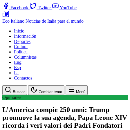
Facebook
Twitter
YouTube
Eco Italiano
Noticias de Italia para el mundo
Inicio
Información
Deportes
Cultura
Politica
Columnistas
Eng
Esp
Ita
Contactos
Buscar
Cambiar tema
Menú
Opiniones
L’America compie 250 anni: Trump
promuove la sua agenda, Papa Leone XIV
ricorda i veri valori dei Padri Fondatori