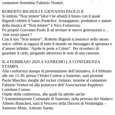
cantautore fiorentino Fabrizio Venturi.
ROBERTO BIGNOLI E GIOVANNI PAOLO II
Si intitola “Non temere”(don’t be afraid) il brano con il quale
Bignoli celebrò il Santo Pontefice. Arrangiatore, produttore e autore
della musica di “Non temere” è Nico Fortarezza.
Fu proprio Giovanni Paolo II ad invitare le nuove generazioni a…
‘non avere paura’!
Con il suo “Non temere”, Roberto Bignoli si inserisce nello stesso
solco: offrire ai ragazzi di tutto il mondo un messaggio di speranza e
d’amore infinito: ‘Aprite le porte a Cristo!’. Per ricordarci di
guardare il cielo, pregando attraverso le note di una canzone.
IL 4 FEBBRAIO 2020 A SANREMO LA CONFERENZA
STAMPA
Alla conferenza stampa di presentazione dell’iniziativa, il 4 febbraio
alle ore 15.30, presso l’Hotel Cortese a Sanremo, sarà presente
Paola Maschio, moglie del rocker cristiano, insieme al cantautore
Fabrizio Venturi ed alla portavoce dell’Associazione Papaboys
Loredana Corrao.
Ospite della conferenza, alla quale ha aderito anche
l’Amministrazione Comunale di Sanremo, nella persona del Sindaco
Alberto Biancheri, sarà il Vescovo della Diocesi di Ventimiglia –
Sanremo Mons. Antonio Suetta.