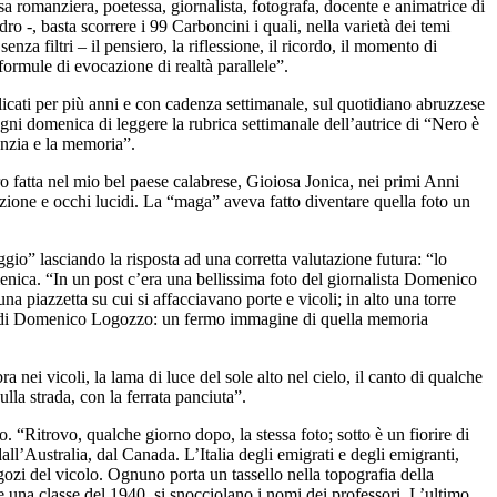
sa romanziera, poetessa, giornalista, fotografa, docente e animatrice di
 -, basta scorrere i 99 Carboncini i quali, nella varietà dei temi
nza filtri – il pensiero, la riflessione, il ricordo, il momento di
ormule di evocazione di realtà parallele”.
icati per più anni e con cadenza settimanale, sul quotidiano abruzzese
ogni domenica di leggere la rubrica settimanale dell’autrice di “Nero è
anzia e la memoria”.
 fatta nel mio bel paese calabrese, Gioiosa Jonica, nei primi Anni
ione e occhi lucidi. La “maga” aveva fatto diventare quella foto un
gio” lasciando la risposta ad una corretta valutazione futura: “lo
enica. “In un post c’era una bellissima foto del giornalista Domenico
a piazzetta su cui si affacciavano porte e vicoli; in alto una torre
natale di Domenico Logozzo: un fermo immagine di quella memoria
 nei vicoli, la lama di luce del sole alto nel cielo, il canto di qualche
lla strada, con la ferrata panciuta”.
“Ritrovo, qualche giorno dopo, la stessa foto; sotto è un fiorire di
l’Australia, dal Canada. L’Italia degli emigrati e degli emigranti,
ozi del vicolo. Ognuno porta un tassello nella topografia della
ce una classe del 1940, si snocciolano i nomi dei professori. L’ultimo