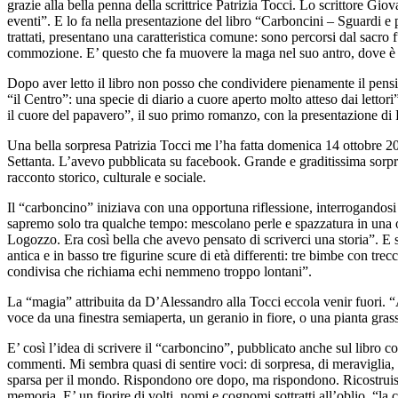
grazie alla bella penna della scrittrice Patrizia Tocci. Lo scrittore Gi
eventi”. E lo fa nella presentazione del libro “Carboncini – Sguardi e 
trattati, presentano una caratteristica comune: sono percorsi dal sacro fu
commozione. E’ questo che fa muovere la maga nel suo antro, dove è int
Dopo aver letto il libro non posso che condividere pienamente il pensi
“il Centro”: una specie di diario a cuore aperto molto atteso dai lettor
il cuore del papavero”, il suo primo romanzo, con la presentazione di 
Una bella sorpresa Patrizia Tocci me l’ha fatta domenica 14 ottobre 2
Settanta. L’avevo pubblicata su facebook. Grande e graditissima sorpr
racconto storico, culturale e sociale.
Il “carboncino” iniziava con una opportuna riflessione, interrogandosi 
sapremo solo tra qualche tempo: mescolano perle e spazzatura in una or
Logozzo. Era così bella che avevo pensato di scriverci una storia”. E s
antica e in basso tre figurine scure di età differenti: tre bimbe con 
condivisa che richiama echi nemmeno troppo lontani”.
La “magia” attribuita da D’Alessandro alla Tocci eccola venir fuori. “Avr
voce da una finestra semiaperta, un geranio in fiore, o una pianta grass
E’ così l’idea di scrivere il “carboncino”, pubblicato anche sul libro
commenti. Mi sembra quasi di sentire voci: di sorpresa, di meraviglia,
sparsa per il mondo. Rispondono ore dopo, ma rispondono. Ricostruiscon
memoria. E’ un fiorire di volti, nomi e cognomi sottratti all’oblio, “la