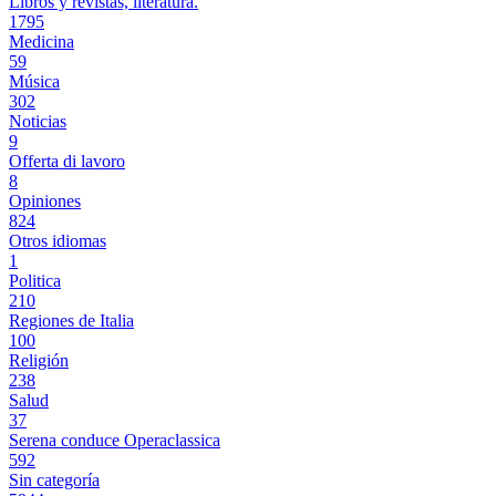
Libros y revistas, literatura.
1795
Medicina
59
Música
302
Noticias
9
Offerta di lavoro
8
Opiniones
824
Otros idiomas
1
Politica
210
Regiones de Italia
100
Religión
238
Salud
37
Serena conduce Operaclassica
592
Sin categoría