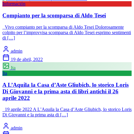
Información
Compianto per la scomparsa di Aldo Tesei
Vivo compianto per la scomparsa di Aldo Tesei Dolorosamente
colpito per l’improvvisa scomparsa di Aldo Tesei esprimo sentimenti
di […]
admin
19 de abril, 2022
Ita
Ita
A L’Aquila la Casa d’Aste Gliubich, lo storico Loris
Di Giovanni e la prima asta di libri antichi il 26
aprile 2022
19 aprile 2022 A L’Aquila la Casa d’Aste Gliubich, lo storico Loris
Di Giovanni e la prima asta di […]
admin