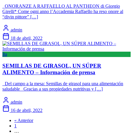
ONORANZE A RAFFAELLO AL PANTHEON di Giorgio
Girelli* Come ogni anno l’Accademia Raffaello ha reso onore al
“divin pittore” […]
admin
18 de abril, 2022
Ita
SEMILLAS DE GIRASOL, UN SÚPER
ALIMENTO – Información de prensa
Del campo a la mesa: Semillas de girasol para una alimentación
saludable Gracias a sus propiedades nutritivas y […]
admin
16 de abril, 2022
« Anterior
1
…