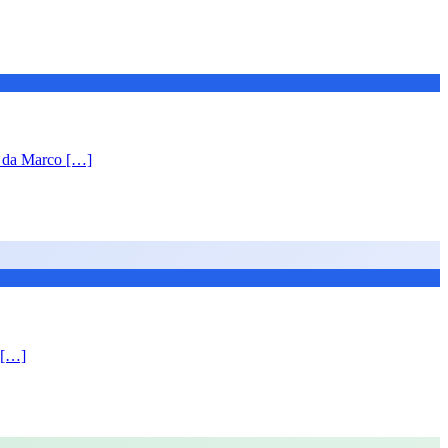
da Marco […]
a […]