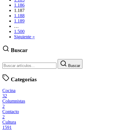
1.186
1.187
1.188
1.189
…
1.500
Siguiente »
Buscar
Buscar
Categorías
Cocina
32
Columnistas
2
Contacto
2
Cultura
1591