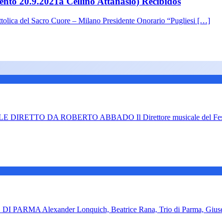
vento 20.9.2021a Cellino Attanasio) Recibidos
ttolica del Sacro Cuore – Milano Presidente Onorario “Pugliesi […]
TTO DA ROBERTO ABBADO Il Direttore musicale del Festival
 Alexander Lonquich, Beatrice Rana, Trio di Parma, Giuseppe