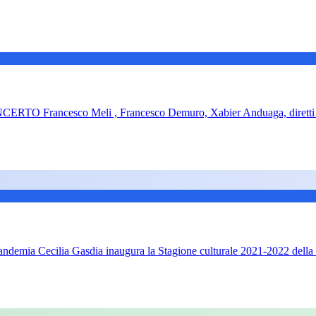
rancesco Meli , Francesco Demuro, Xabier Anduaga, diretti 
pandemia Cecilia Gasdia inaugura la Stagione culturale 2021-2022 dell