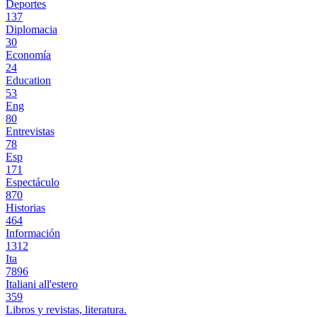
Deportes
137
Diplomacia
30
Economía
24
Education
53
Eng
80
Entrevistas
78
Esp
171
Espectáculo
870
Historias
464
Información
1312
Ita
7896
Italiani all'estero
359
Libros y revistas, literatura.