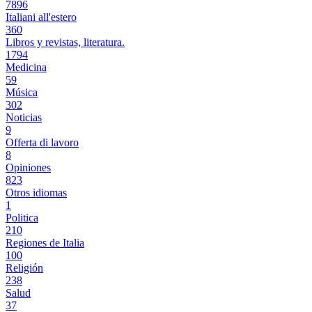
7896
Italiani all'estero
360
Libros y revistas, literatura.
1794
Medicina
59
Música
302
Noticias
9
Offerta di lavoro
8
Opiniones
823
Otros idiomas
1
Politica
210
Regiones de Italia
100
Religión
238
Salud
37