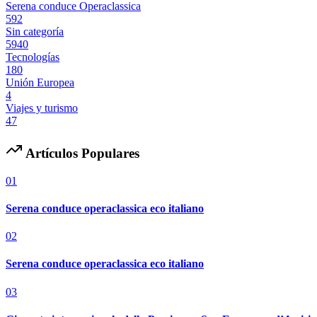
Serena conduce Operaclassica
592
Sin categoría
5940
Tecnologías
180
Unión Europea
4
Viajes y turismo
47
Artículos Populares
01
Serena conduce operaclassica eco italiano
02
Serena conduce operaclassica eco italiano
03