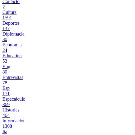
Contacto
2
Cultura
1591
Deportes
137
Diplomacia
30
Economía
24
Education
53
Eng
80
Entrevistas
78
Esp
171
Espectáculo
869
Historias
464
Información
1308
Ita