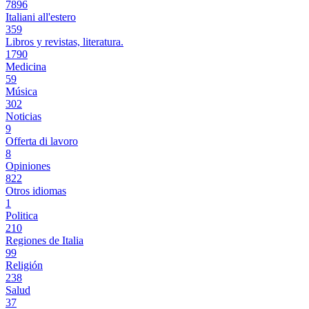
7896
Italiani all'estero
359
Libros y revistas, literatura.
1790
Medicina
59
Música
302
Noticias
9
Offerta di lavoro
8
Opiniones
822
Otros idiomas
1
Politica
210
Regiones de Italia
99
Religión
238
Salud
37