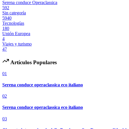
Serena conduce Operaclassica
592
Sin categoría
5940
Tecnologías
180
Unión Europea
4
Viajes y turismo
47
Artículos Populares
01
Serena conduce operaclassica eco italiano
02
Serena conduce operaclassica eco italiano
03