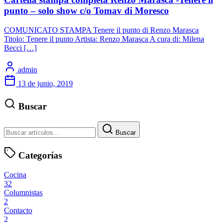
punto – solo show c/o Tomav di Moresco
COMUNICATO STAMPA Tenere il punto di Renzo Marasca
Titolo: Tenere il punto Artista: Renzo Marasca A cura di: Milena
Becci […]
admin
13 de junio, 2019
Buscar
Buscar
Categorías
Cocina
32
Columnistas
2
Contacto
2