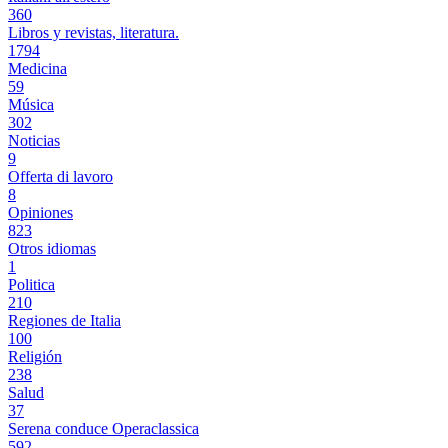
360
Libros y revistas, literatura.
1794
Medicina
59
Música
302
Noticias
9
Offerta di lavoro
8
Opiniones
823
Otros idiomas
1
Politica
210
Regiones de Italia
100
Religión
238
Salud
37
Serena conduce Operaclassica
592