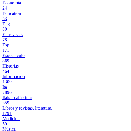
Economía
24
Education
53
Eng
80
Entrevistas
78
Esp
171
Espectáculo
869
Historias
464
Información
1309
Ita
7896
Italiani all'estero
359
Libros y revistas, literatura.
1791
Medicina
59
Música