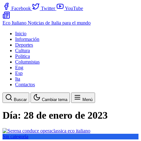
Facebook
Twitter
YouTube
Eco Italiano
Noticias de Italia para el mundo
Inicio
Información
Deportes
Cultura
Politica
Columnistas
Eng
Esp
Ita
Contactos
Buscar
Cambiar tema
Menú
Día:
28 de enero de 2023
Sin categoría