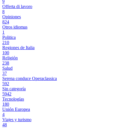
9
Offerta di lavoro
8
Opiniones
824
Otros idiomas
1
Politica
210
Regiones de Italia
100
Religión
238
Salud
37
Serena conduce Operaclassica
592
Sin categoría
5942
Tecnologías
180
Unión Europea
4
Viajes y turismo
48