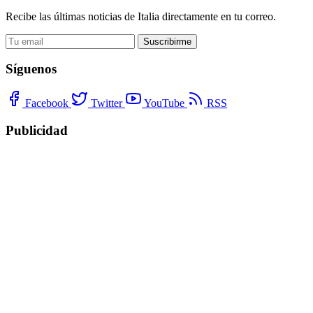
Recibe las últimas noticias de Italia directamente en tu correo.
Suscribirme
Síguenos
Facebook
Twitter
YouTube
RSS
Publicidad