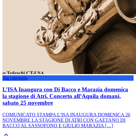
Sin categoría
L’ISA Inaugura con Di Bacco e Marazia domenica
la stagione di Atri. Concerto all’Aquila domani,
sabato 25 novembre
COMUNICATO STAMPA L’ISA INAUGURA DOMENICA 26
NOVEMBRE LA STAGIONE DI ATRI CON GAETANO DI
BACCO AL SASSOFONO E GIULIO MARAZIA […]