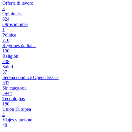
Offerta di lavoro
8
Opiniones
824
Otros idiomas
1
Politica
210
Regiones de Italia
100
Religión
238
Salud
37
Serena conduce Operaclassica
592
Sin categoría
5944
Tecnologías
180
Unión Europea
4
Viajes y turismo
48