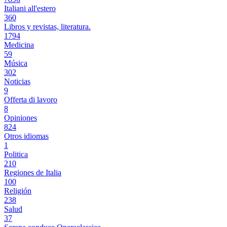
Italiani all'estero
360
Libros y revistas, literatura.
1794
Medicina
59
Música
302
Noticias
9
Offerta di lavoro
8
Opiniones
824
Otros idiomas
1
Politica
210
Regiones de Italia
100
Religión
238
Salud
37