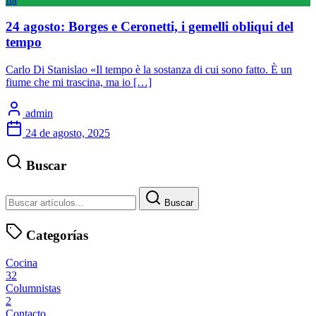
24 agosto: Borges e Ceronetti, i gemelli obliqui del
tempo
Carlo Di Stanislao «Il tempo è la sostanza di cui sono fatto. È un
fiume che mi trascina, ma io […]
admin
24 de agosto, 2025
Buscar
Buscar
Categorías
Cocina
32
Columnistas
2
Contacto