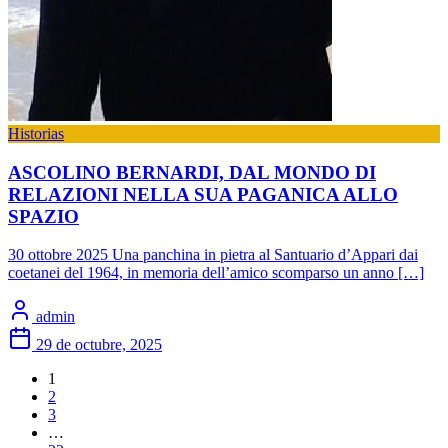
Historias
ASCOLINO BERNARDI, DAL MONDO DI
RELAZIONI NELLA SUA PAGANICA ALLO
SPAZIO
30 ottobre 2025 Una panchina in pietra al Santuario d’Appari dai
coetanei del 1964, in memoria dell’amico scomparso un anno […]
admin
29 de octubre, 2025
1
2
3
…