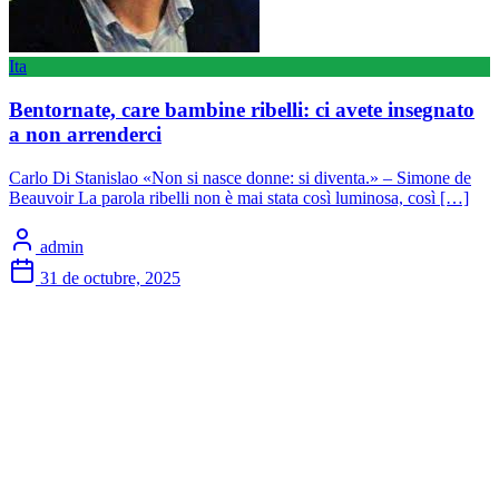
Ita
Bentornate, care bambine ribelli: ci avete insegnato
a non arrenderci
Carlo Di Stanislao «Non si nasce donne: si diventa.» – Simone de
Beauvoir La parola ribelli non è mai stata così luminosa, così […]
admin
31 de octubre, 2025