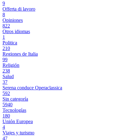
9
Offerta di lavoro
8
Opiniones
822
Otros idiomas
1
Politica
210
Regiones de Italia
99
Religión
238
Salud
37
Serena conduce Operaclassica
592
Sin categoría
5940
Tecnologías
180
Unión Europea
4
Viajes y turismo
47