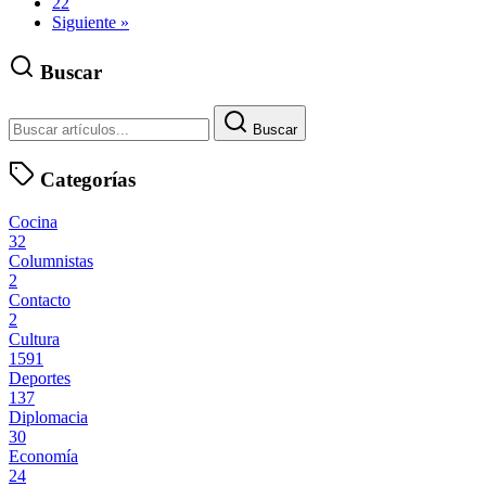
22
Siguiente »
Buscar
Buscar
Categorías
Cocina
32
Columnistas
2
Contacto
2
Cultura
1591
Deportes
137
Diplomacia
30
Economía
24