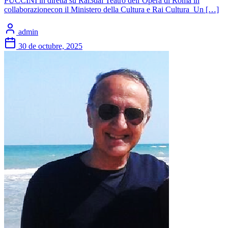
PUCCINI in diretta su Rai3dal Teatro dell’Opera di Roma in
collaborazionecon il Ministero della Cultura e Rai Cultura Un […]
admin
30 de octubre, 2025