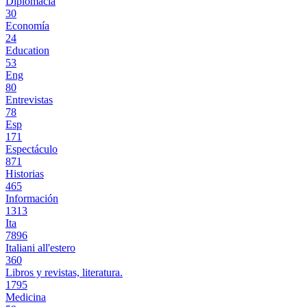
Diplomacia
30
Economía
24
Education
53
Eng
80
Entrevistas
78
Esp
171
Espectáculo
871
Historias
465
Información
1313
Ita
7896
Italiani all'estero
360
Libros y revistas, literatura.
1795
Medicina