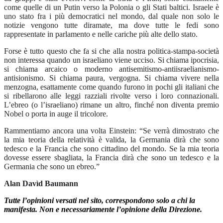
come quelle di un Putin verso la Polonia o gli Stati baltici. Israele è
uno stato fra i più democratici nel mondo, dal quale non solo le
notizie vengono tutte diramate, ma dove tutte le fedi sono
rappresentate in parlamento e nelle cariche più alte dello stato.
Forse è tutto questo che fa si che alla nostra politica-stampa-società
non interessa quando un israeliano viene ucciso. Si chiama ipocrisia,
si chiama arcaico o moderno antisemitismo-antiisraelianismo-
antisionismo. Si chiama paura, vergogna. Si chiama vivere nella
menzogna, esattamente come quando furono in pochi gli italiani che
si ribellarono alle leggi razziali rivolte verso i loro connazionali.
L’ebreo (o l’israeliano) rimane un altro, finché non diventa premio
Nobel o porta in auge il tricolore.
Rammentiamo ancora una volta Einstein: “Se verrà dimostrato che
la mia teoria della relatività è valida, la Germania dirà che sono
tedesco e la Francia che sono cittadino del mondo. Se la mia teoria
dovesse essere sbagliata, la Francia dirà che sono un tedesco e la
Germania che sono un ebreo.”
Alan Davìd Baumann
Tutte l’opinioni versati nel sito, correspondono solo a chi la
manifesta. Non e necessariamente l’opinione della Direzione.