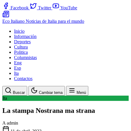
Facebook
Twitter
YouTube
Eco Italiano
Noticias de Italia para el mundo
Inicio
Información
Deportes
Cultura
Politica
Columnistas
Eng
Esp
Ita
Contactos
Buscar
Cambiar tema
Menú
Ita
La stampa Nostrana ma strana
A
admin