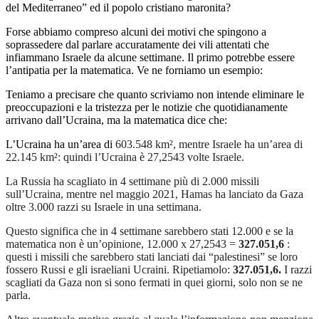
del Mediterraneo” ed il popolo cristiano maronita?
Forse abbiamo compreso alcuni dei motivi che spingono a
soprassedere dal parlare accuratamente dei vili attentati che
infiammano Israele da alcune settimane. Il primo potrebbe essere
l’antipatia per la matematica. Ve ne forniamo un esempio:
Teniamo a precisare che quanto scriviamo non intende eliminare le
preoccupazioni e la tristezza per le notizie che quotidianamente
arrivano dall’Ucraina, ma la matematica dice che:
L’Ucraina ha un’area di
603.548 km², mentre Israele ha un’area di
22.145 km²: quindi l’Ucraina è 27,2543 volte Israele.
La Russia ha scagliato in 4 settimane più di 2.000 missili
sull’Ucraina, mentre nel maggio 2021, Hamas ha lanciato da Gaza
oltre 3.000 razzi su Israele in una settimana.
Questo significa che in 4 settimane sarebbero stati 12.000 e se la
matematica non è un’opinione, 12.000 x 27,2543 =
327.051,6
:
questi i missili che sarebbero stati lanciati dai “palestinesi” se loro
fossero Russi e gli israeliani Ucraini. Ripetiamolo:
327.051,6.
I razzi
scagliati da Gaza non si sono fermati in quei giorni, solo non se ne
parla.