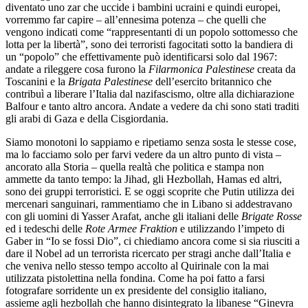
diventato uno zar che uccide i bambini ucraini e quindi europei,
vorremmo far capire – all’ennesima potenza – che quelli che
vengono indicati come “rappresentanti di un popolo sottomesso che
lotta per la libertà”, sono dei terroristi fagocitati sotto la bandiera di
un “popolo” che effettivamente può identificarsi solo dal 1967:
andate a rileggere cosa furono la
Filarmonica Palestinese
creata da
Toscanini e la
Brigata Palestinese
dell’esercito britannico che
contribuì a liberare l’Italia dal nazifascismo, oltre alla dichiarazione
Balfour e tanto altro ancora. Andate a vedere da chi sono stati traditi
gli arabi di Gaza e della Cisgiordania.
Siamo monotoni lo sappiamo e ripetiamo senza sosta le stesse cose,
ma lo facciamo solo per farvi vedere da un altro punto di vista –
ancorato alla Storia – quella realtà che politica e stampa non
ammette da tanto tempo: la Jihad, gli Hezbollah, Hamas ed altri,
sono dei gruppi terroristici. E se oggi scoprite che Putin utilizza dei
mercenari sanguinari, rammentiamo che in Libano si addestravano
con gli uomini di Yasser Arafat, anche gli italiani delle
Brigate Rosse
ed i tedeschi delle
Rote Armee Fraktion
e utilizzando l’impeto di
Gaber in “Io se fossi Dio”, ci chiediamo ancora come si sia riusciti a
dare il Nobel ad un terrorista ricercato per stragi anche dall’Italia e
che veniva nello stesso tempo accolto al Quirinale con la mai
utilizzata pistolettina nella fondina. Come ha poi fatto a farsi
fotografare sorridente un ex presidente del consiglio italiano,
assieme agli hezbollah che hanno disintegrato la libanese “Ginevra