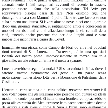
Altro eventuale motivo grazie al quale l’informazione non menziona
accuratamente i fatti sanguinari avvenuti di recente in Israele,
potrebbe essere il fatto che nella costosissima Tel Aviv, per
sopravvivere bisogna darsi da fare. Non esistono figli che
rimangono a casa con Mammà, è poi difficile trovare lavoro se non
si ha almeno una laurea. Si lavora almeno nove, dieci ore al giorno e
dopo una giornata stancante, si raggiungono amici e conoscenti in
uno dei bar ristoranti che si affacciano lungo le vie centrali della
città, tenendo anche presente che per due lunghi anni è stato
impossibile incontrarsi a causa del Covid.
Immaginate una piazza come Campo de Fiori od altre nei popolari
rioni romani di San Lorenzo o Trastevere, od in una qualsiasi
località del nostro paese. Improvvisamente in mezzo alla folla
giovanile, un tale estrae un’arma e si mette a sparare.
I media avrebbero seguito la notizia? Si se accaduta in Italia, dove si
sarebbe trattato sicuramente del gesto di un pazzo senza
motivazione: non esistono lotte per la liberazione di Palestrina, della
Casilina …
L’errore di certa stampa e di certa politica
nostrana ma strana
è il
non voler capire che gli israeliani sono persone con culture ed ideali
moderni e contemporanei. Si tratta di una frontiera europea, sebbene
posta alle estremità del Mediterraneo: le minacce terroristiche dettate
da gruppi e stati eversivi come la Siria e l’Iran, sono esattamente