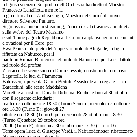
religioso silenzio. Sul podio dell’Orchestra ha diretto il Maestro
Francesco Lanzillotta mentre la
regia è firmata da Andrea Cigni, Maestro del Coro è il nuovo
direttore Salvatore Punturo.
Seguitissima anche in streaming, l’opera è stata trasmessa in diretta
sulla webtv del Teatro Massimo
e sull’home page di Repubblica.it. Grandi applausi per tutti i cantanti
e ovazioni per il Coro, per
Ewa Płonka interprete dell’impervio ruolo di Abigaille, la figlia
rifiutata da Nabucco, per il
baritono Roman Burdenko nel ruolo di Nabucco e per Luca Tittoto
nel ruolo del profeta
Zaccaria. Le scene sono di Dario Gessati, i costumi di Tommaso
Lagattolla, le luci di Fiammetta
Baldisseri, riprese da Gianni Bertoli. Assistente alla regia è Luca
Baracchini, alle scene Maddalena
Moretti e ai costumi Donato Didonna. Repliche fino al 30 ottobre
con il seguente calendario:
martedì 25 ottobre ore 18.30 (Turno Scuola); mercoledì 26 ottobre
ore 18.30 (Turno B); giovedì 27
ottobre ore 18.30 (Turno Opera); venerdì 28 ottobre ore 18.30
(Turno C); sabato 29 ottobre ore
20.00 (Turno F); domenica 30 ottobre ore 17.30 (Turno D).
Terza opera lirica di Giuseppe Verdi, il Nabucodonosor, ribattezzato
Nabucco solo dopo il debutto