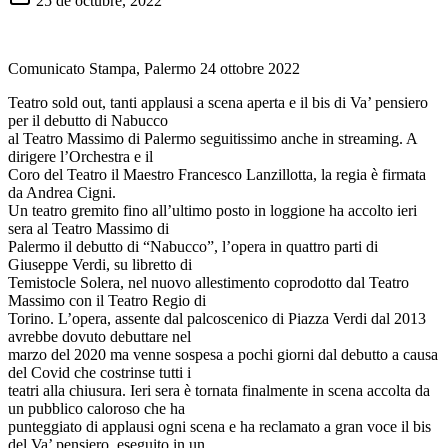
25 de octubre, 2022
Comunicato Stampa, Palermo 24 ottobre 2022
Teatro sold out, tanti applausi a scena aperta e il bis di Va’ pensiero
per il debutto di Nabucco
al Teatro Massimo di Palermo seguitissimo anche in streaming. A
dirigere l’Orchestra e il
Coro del Teatro il Maestro Francesco Lanzillotta, la regia è firmata
da Andrea Cigni.
Un teatro gremito fino all’ultimo posto in loggione ha accolto ieri
sera al Teatro Massimo di
Palermo il debutto di “Nabucco”, l’opera in quattro parti di
Giuseppe Verdi, su libretto di
Temistocle Solera, nel nuovo allestimento coprodotto dal Teatro
Massimo con il Teatro Regio di
Torino. L’opera, assente dal palcoscenico di Piazza Verdi dal 2013
avrebbe dovuto debuttare nel
marzo del 2020 ma venne sospesa a pochi giorni dal debutto a causa
del Covid che costrinse tutti i
teatri alla chiusura. Ieri sera è tornata finalmente in scena accolta da
un pubblico caloroso che ha
punteggiato di applausi ogni scena e ha reclamato a gran voce il bis
del Va’ pensiero, eseguito in un