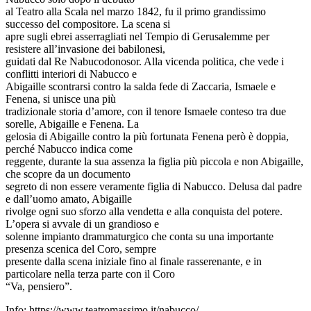
al Teatro alla Scala nel marzo 1842, fu il primo grandissimo
successo del compositore. La scena si
apre sugli ebrei asserragliati nel Tempio di Gerusalemme per
resistere all’invasione dei babilonesi,
guidati dal Re Nabucodonosor. Alla vicenda politica, che vede i
conflitti interiori di Nabucco e
Abigaille scontrarsi contro la salda fede di Zaccaria, Ismaele e
Fenena, si unisce una più
tradizionale storia d’amore, con il tenore Ismaele conteso tra due
sorelle, Abigaille e Fenena. La
gelosia di Abigaille contro la più fortunata Fenena però è doppia,
perché Nabucco indica come
reggente, durante la sua assenza la figlia più piccola e non Abigaille,
che scopre da un documento
segreto di non essere veramente figlia di Nabucco. Delusa dal padre
e dall’uomo amato, Abigaille
rivolge ogni suo sforzo alla vendetta e alla conquista del potere.
L’opera si avvale di un grandioso e
solenne impianto drammaturgico che conta su una importante
presenza scenica del Coro, sempre
presente dalla scena iniziale fino al finale rasserenante, e in
particolare nella terza parte con il Coro
“Va, pensiero”.
Info: https://www.teatromassimo.it/nabucco/