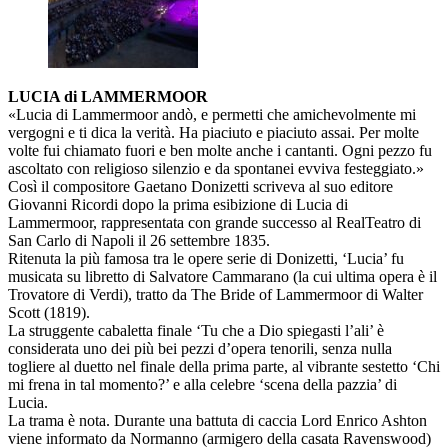
LUCIA di LAMMERMOOR
«Lucia di Lammermoor andò, e permetti che amichevolmente mi
vergogni e ti dica la verità. Ha piaciuto e piaciuto assai. Per molte
volte fui chiamato fuori e ben molte anche i cantanti. Ogni pezzo fu
ascoltato con religioso silenzio e da spontanei evviva festeggiato.»
Così il compositore Gaetano Donizetti scriveva al suo editore
Giovanni Ricordi dopo la prima esibizione di Lucia di
Lammermoor, rappresentata con grande successo al RealTeatro di
San Carlo di Napoli il 26 settembre 1835.
Ritenuta la più famosa tra le opere serie di Donizetti, ‘Lucia’ fu
musicata su libretto di Salvatore Cammarano (la cui ultima opera è il
Trovatore di Verdi), tratto da The Bride of Lammermoor di Walter
Scott (1819).
La struggente cabaletta finale ‘Tu che a Dio spiegasti l’ali’ è
considerata uno dei più bei pezzi d’opera tenorili, senza nulla
togliere al duetto nel finale della prima parte, al vibrante sestetto ‘Chi
mi frena in tal momento?’ e alla celebre ‘scena della pazzia’ di
Lucia.
La trama è nota. Durante una battuta di caccia Lord Enrico Ashton
viene informato da Normanno (armigero della casata Ravenswood)