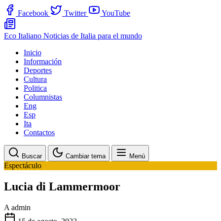
Facebook
Twitter
YouTube
Eco Italiano
Noticias de Italia para el mundo
Inicio
Información
Deportes
Cultura
Politica
Columnistas
Eng
Esp
Ita
Contactos
Buscar
Cambiar tema
Menú
Espectáculo
Lucia di Lammermoor
A
admin