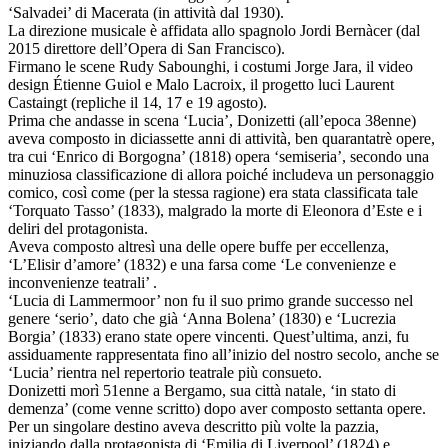
‘Salvadei’ di Macerata (in attività dal 1930).
La direzione musicale è affidata allo spagnolo Jordi Bernàcer (dal
2015 direttore dell’Opera di San Francisco).
Firmano le scene Rudy Sabounghi, i costumi Jorge Jara, il video
design Étienne Guiol e Malo Lacroix, il progetto luci Laurent
Castaingt (repliche il 14, 17 e 19 agosto).
Prima che andasse in scena ‘Lucia’, Donizetti (all’epoca 38enne)
aveva composto in diciassette anni di attività, ben quarantatrè opere,
tra cui ‘Enrico di Borgogna’ (1818) opera ‘semiseria’, secondo una
minuziosa classificazione di allora poiché includeva un personaggio
comico, così come (per la stessa ragione) era stata classificata tale
‘Torquato Tasso’ (1833), malgrado la morte di Eleonora d’Este e i
deliri del protagonista.
Aveva composto altresì una delle opere buffe per eccellenza,
‘L’Elisir d’amore’ (1832) e una farsa come ‘Le convenienze e
inconvenienze teatrali’ .
‘Lucia di Lammermoor’ non fu il suo primo grande successo nel
genere ‘serio’, dato che già ‘Anna Bolena’ (1830) e ‘Lucrezia
Borgia’ (1833) erano state opere vincenti. Quest’ultima, anzi, fu
assiduamente rappresentata fino all’inizio del nostro secolo, anche se
‘Lucia’ rientra nel repertorio teatrale più consueto.
Donizetti morì 51enne a Bergamo, sua città natale, ‘in stato di
demenza’ (come venne scritto) dopo aver composto settanta opere.
Per un singolare destino aveva descritto più volte la pazzia,
iniziando dalla protagonista di ‘Emilia di Liverpool’ (1824) e