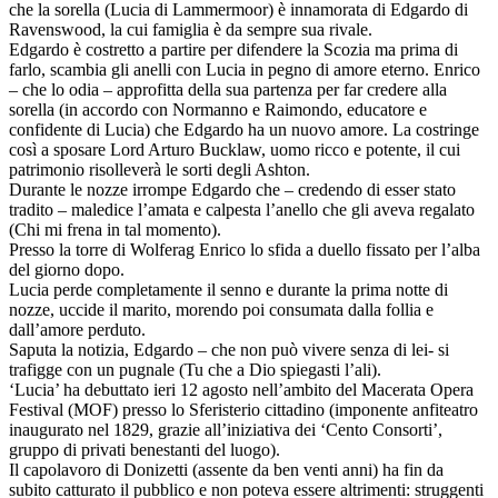
che la sorella (Lucia di Lammermoor) è innamorata di Edgardo di
Ravenswood, la cui famiglia è da sempre sua rivale.
Edgardo è costretto a partire per difendere la Scozia ma prima di
farlo, scambia gli anelli con Lucia in pegno di amore eterno. Enrico
– che lo odia – approfitta della sua partenza per far credere alla
sorella (in accordo con Normanno e Raimondo, educatore e
confidente di Lucia) che Edgardo ha un nuovo amore. La costringe
così a sposare Lord Arturo Bucklaw, uomo ricco e potente, il cui
patrimonio risolleverà le sorti degli Ashton.
Durante le nozze irrompe Edgardo che – credendo di esser stato
tradito – maledice l’amata e calpesta l’anello che gli aveva regalato
(Chi mi frena in tal momento).
Presso la torre di Wolferag Enrico lo sfida a duello fissato per l’alba
del giorno dopo.
Lucia perde completamente il senno e durante la prima notte di
nozze, uccide il marito, morendo poi consumata dalla follia e
dall’amore perduto.
Saputa la notizia, Edgardo – che non può vivere senza di lei- si
trafigge con un pugnale (Tu che a Dio spiegasti l’ali).
‘Lucia’ ha debuttato ieri 12 agosto nell’ambito del Macerata Opera
Festival (MOF) presso lo Sferisterio cittadino (imponente anfiteatro
inaugurato nel 1829, grazie all’iniziativa dei ‘Cento Consorti’,
gruppo di privati benestanti del luogo).
Il capolavoro di Donizetti (assente da ben venti anni) ha fin da
subito catturato il pubblico e non poteva essere altrimenti: struggenti