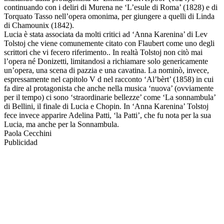
continuando con i deliri di Murena ne ‘L’esule di Roma’ (1828) e di
Torquato Tasso nell’opera omonima, per giungere a quelli di Linda
di Chamounix (1842).
Lucia è stata associata da molti critici ad ‘Anna Karenina’ di Lev
Tolstoj che viene comunemente citato con Flaubert come uno degli
scrittori che vi fecero riferimento.. In realtà Tolstoj non citò mai
l’opera né Donizetti, limitandosi a richiamare solo genericamente
un’opera, una scena di pazzia e una cavatina. La nominò, invece,
espressamente nel capitolo V d nel racconto ‘Al’bèrt’ (1858) in cui
fa dire al protagonista che anche nella musica ‘nuova’ (ovviamente
per il tempo) ci sono ‘straordinarie bellezze’ come ‘La sonnambula’
di Bellini, il finale di Lucia e Chopin. In ‘Anna Karenina’ Tolstoj
fece invece apparire Adelina Patti, ‘la Patti’, che fu nota per la sua
Lucia, ma anche per la Sonnambula.
Paola Cecchini
Publicidad