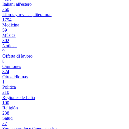
Italiani all'estero
360
Libros y revistas, literatura.
1794
Medicina
59
Música
302
Noticias
9
Offerta di lavoro
8
Opiniones
824
Otros idiomas
1
Politica
210
Regiones de Italia
100
Religión
238
Salud
37
Serena conduce Operaclassica