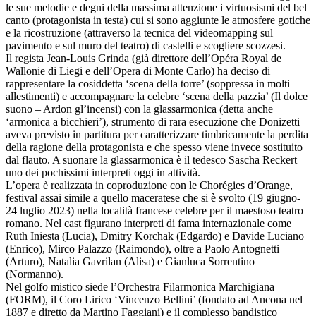
le sue melodie e degni della massima attenzione i virtuosismi del bel
canto (protagonista in testa) cui si sono aggiunte le atmosfere gotiche
e la ricostruzione (attraverso la tecnica del videomapping sul
pavimento e sul muro del teatro) di castelli e scogliere scozzesi.
Il regista Jean-Louis Grinda (già direttore dell’Opéra Royal de
Wallonie di Liegi e dell’Opera di Monte Carlo) ha deciso di
rappresentare la cosiddetta ‘scena della torre’ (soppressa in molti
allestimenti) e accompagnare la celebre ‘scena della pazzia’ (Il dolce
suono – Ardon gl’incensi) con la glassarmonica (detta anche
‘armonica a bicchieri’), strumento di rara esecuzione che Donizetti
aveva previsto in partitura per caratterizzare timbricamente la perdita
della ragione della protagonista e che spesso viene invece sostituito
dal flauto. A suonare la glassarmonica è il tedesco Sascha Reckert
uno dei pochissimi interpreti oggi in attività.
L’opera è realizzata in coproduzione con le Chorégies d’Orange,
festival assai simile a quello maceratese che si è svolto (19 giugno-
24 luglio 2023) nella località francese celebre per il maestoso teatro
romano. Nel cast figurano interpreti di fama internazionale come
Ruth Iniesta (Lucia), Dmitry Korchak (Edgardo) e Davide Luciano
(Enrico), Mirco Palazzo (Raimondo), oltre a Paolo Antognetti
(Arturo), Natalia Gavrilan (Alisa) e Gianluca Sorrentino
(Normanno).
Nel golfo mistico siede l’Orchestra Filarmonica Marchigiana
(FORM), il Coro Lirico ‘Vincenzo Bellini’ (fondato ad Ancona nel
1887 e diretto da Martino Faggiani) e il complesso bandistico