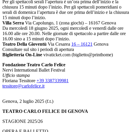
Per gli spettacoli serali l’apertura è un’ora prima dell’inizio e la
chiusura 15 minuti dopo l’inizio. Per gli spettacoli pomeridiani o
serali di domenica l’apertura è due ore prima dell’inizio e la chiusura
15 minuti dopo l’inizio.
Villa Serra
Via Capolungo, 1 (zona giochi) – 16167 Genova
Da mercoledì 18 giugno 2025, ogni mercoledì e venerdì dalle ore
16.00 alle ore 20.00. Nelle giornate di spettacolo a partire dalle ore
16.00 sino a 15 minuti dopo l’inizio.
Teatro Della Gioventù
Via Cesarea
16 – 16121
Genova
Consultare sul sito i periodi di apertura
Biglietteria On-Line
vivaticket.com (biglietto@printhome)
Fondazione Teatro Carlo Felice
Nervi International Ballet Festival
Ufficio stampa
Floriana Tessitore
+39 3387339981
tessitore@carlofelice.it
Genova, 2 luglio 2025 (f.t.)
TEATRO CARLO FELICE DI GENOVA
STAGIONE 2025/26
OPERA E BALLETTO