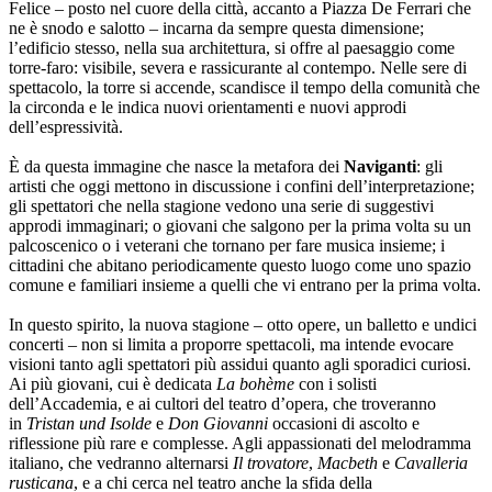
Felice – posto nel cuore della città, accanto a Piazza De Ferrari che
ne è snodo e salotto – incarna da sempre questa dimensione;
l’edificio stesso, nella sua architettura, si offre al paesaggio come
torre-faro: visibile, severa e rassicurante al contempo. Nelle sere di
spettacolo, la torre si accende, scandisce il tempo della comunità che
la circonda e le indica nuovi orientamenti e nuovi approdi
dell’espressività.
È da questa immagine che nasce la metafora dei
Naviganti
: gli
artisti che oggi mettono in discussione i confini dell’interpretazione;
gli spettatori che nella stagione vedono una serie di suggestivi
approdi immaginari; o giovani che salgono per la prima volta su un
palcoscenico o i veterani che tornano per fare musica insieme; i
cittadini che abitano periodicamente questo luogo come uno spazio
comune e familiari insieme a quelli che vi entrano per la prima volta.
In questo spirito, la nuova stagione – otto opere, un balletto e undici
concerti – non si limita a proporre spettacoli, ma intende evocare
visioni tanto agli spettatori più assidui quanto agli sporadici curiosi.
Ai più giovani, cui è dedicata
La bohème
con i solisti
dell’Accademia, e ai cultori del teatro d’opera, che troveranno
in
Tristan und Isolde
e
Don Giovanni
occasioni di ascolto e
riflessione più rare e complesse. Agli appassionati del melodramma
italiano, che vedranno alternarsi
Il trovatore
,
Macbeth
e
Cavalleria
rusticana
, e a chi cerca nel teatro anche la sfida della