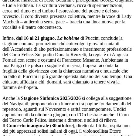
e Lidia Fridman. La scrittura verdiana, ricca di sperimentazioni,
cerca nel ritmo e nel timbro l’espressione del potere e del suo
rovescio. Il coro diventa presenza collettiva, mentre la voce di Lady
Macbeth – antieroina senza pace – traccia una linea nuova per la
vocalità e il teatro ottocentesco.
Infine,
dal 16 al 21 giugno,
La bohème
di Puccini conclude la
stagione con una produzione che coinvolge i giovani cantanti
dell’Accademia di alto perfezionamento e inserimento professionale
del Carlo Felice. Sul podio Donato Renzetti, la regia è di Augusto
Fornari con scene e costumi di Francesco Musante. Ambientata in
una Parigi che pulsa di sogni e di miseria, l’opera racconta la
fragilità della giovinezza con la chiarezza narrativa e musicale che
ha fatto di Puccini il più grande operista italiano del suo tempo. Una
chiusura affidata a chi, domani, sarà chiamato a tenere viva la
fiamma dell’opera.
Anche la
Stagione Sinfonica 2025/2026
si collega alla suggestione
dei Naviganti, proponendo un itinerario tra pagine fondamentali del
repertorio, sguardi sul Novecento e rarità contemporanee. Undici
appuntamenti da ottobre a giugno, con l’Orchestra e anche il Coro
del Teatro Carlo Felice, insieme a direttori e solisti di rilievo.
Il
Concerto inaugurale
(
30 ottobre
), diretto da Lü Jia, ospita uno
dei più apprezzati solisti italiani di oggi, il violoncellista Ettore