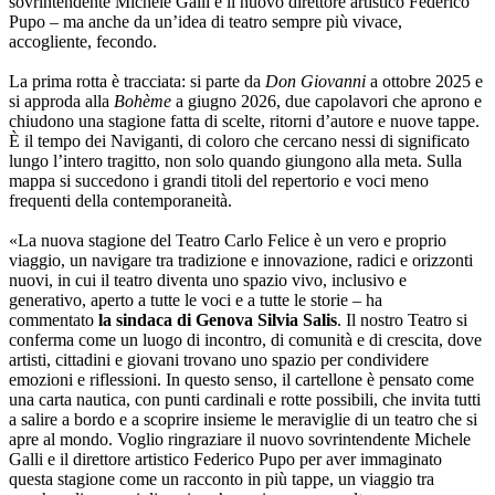
sovrintendente Michele Galli e il nuovo direttore artistico Federico
Pupo – ma anche da un’idea di teatro sempre più vivace,
accogliente, fecondo.
La prima rotta è tracciata: si parte da
Don Giovanni
a ottobre 2025 e
si approda alla
Bohème
a giugno 2026, due capolavori che aprono e
chiudono una stagione fatta di scelte, ritorni d’autore e nuove tappe.
È il tempo dei Naviganti, di coloro che cercano nessi di significato
lungo l’intero tragitto, non solo quando giungono alla meta. Sulla
mappa si succedono i grandi titoli del repertorio e voci meno
frequenti della contemporaneità.
«La nuova stagione del Teatro Carlo Felice è un vero e proprio
viaggio, un navigare tra tradizione e innovazione, radici e orizzonti
nuovi, in cui il teatro diventa uno spazio vivo, inclusivo e
generativo, aperto a tutte le voci e a tutte le storie – ha
commentato
la sindaca di Genova Silvia Salis
. Il nostro Teatro si
conferma come un luogo di incontro, di comunità e di crescita, dove
artisti, cittadini e giovani trovano uno spazio per condividere
emozioni e riflessioni. In questo senso, il cartellone è pensato come
una carta nautica, con punti cardinali e rotte possibili, che invita tutti
a salire a bordo e a scoprire insieme le meraviglie di un teatro che si
apre al mondo. Voglio ringraziare il nuovo sovrintendente Michele
Galli e il direttore artistico Federico Pupo per aver immaginato
questa stagione come un racconto in più tappe, un viaggio tra