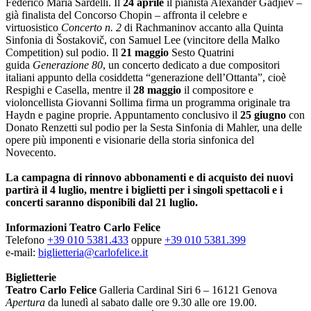
Federico Maria Sardelli. Il
24 aprile
il pianista Alexander Gadjiev –
già finalista del Concorso Chopin – affronta il celebre e
virtuosistico
Concerto n. 2
di Rachmaninov accanto alla Quinta
Sinfonia di Šostakovič, con Samuel Lee (vincitore della Malko
Competition) sul podio. Il
21 maggio
Sesto Quatrini
guida
Generazione 80
, un concerto dedicato a due compositori
italiani appunto della cosiddetta “generazione dell’Ottanta”, cioè
Respighi e Casella, mentre il
28 maggio
il compositore e
violoncellista Giovanni Sollima firma un programma originale tra
Haydn e pagine proprie. Appuntamento conclusivo il
25 giugno
con
Donato Renzetti sul podio per la Sesta Sinfonia di Mahler, una delle
opere più imponenti e visionarie della storia sinfonica del
Novecento.
La campagna di rinnovo abbonamenti e di acquisto dei nuovi
partirà il 4 luglio, mentre i biglietti per i singoli spettacoli e i
concerti saranno disponibili dal 21 luglio.
Informazioni Teatro Carlo Felice
Telefono
+39 010 5381.433
oppure
+39 010 5381.399
e-mail:
biglietteria@carlofelice.it
Biglietterie
Teatro Carlo Felice
Galleria Cardinal Siri 6 – 16121 Genova
Apertura
da lunedì al sabato dalle ore 9.30 alle ore 19.00.