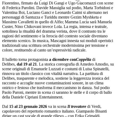
Fiorentino, firmato da Luigi Di Gangi e Ugo Giacomazzi con scene
di Federica Parolini. Davide Massiglia sul podio, Marta Torbidoni e
Valentina Boi, Luciano Ganci e Leonardo Caimi si alternano nei
personaggi di Santuzza e Turiddu mentre Gezim Myshketa e
Massimo Cavalletti in quello di Alfio; Mamma Lucia sarà Manuela
Custer, Nino Chikovani invece Lola. La regia, intensa e teatrale,
sottolinea la ritualità del dramma verista, dove il contrasto tra le
ragioni del sentimento e la ferocia del contesto sociale diventano
elemento scenico. In musica, Mascagni innesta sui moduli operistici
tradizionali una scrittura orchestrale modernissima per tensione e
colore, restituendo al canto un’espressività radicale.
Il balletto torna protagonista
a dicembre con
Coppélia
di
Delibes,
dal 19 al 21
. La storica coreografia di Amedeo Amodio, su
scene originali di Emanuele Luzzati e costumi di Luisa Spinatelli,
rinnova un titolo classico con vitalità narrativa. La partitura di
Delibes, trasparente e melodica, sostiene la leggerezza ironica del
racconto e accoglie nuove contaminazioni sonore, in un clima
onirico e festoso che trasforma il meccanismo in danza. Sul podio
Paolo Paroni, mentre in scena ci saranno le stelle e il corpo di ballo
della Daniele Cipriani Entertainment.
Dal
15 al 23 gennaio 2026
va in scena
Il trovatore
di Verdi,
capolavoro del repertorio romantico italiano. Giampaolo Bisanti
dirige un cast vocale di grande rilievo – con Erika Grimaldi,