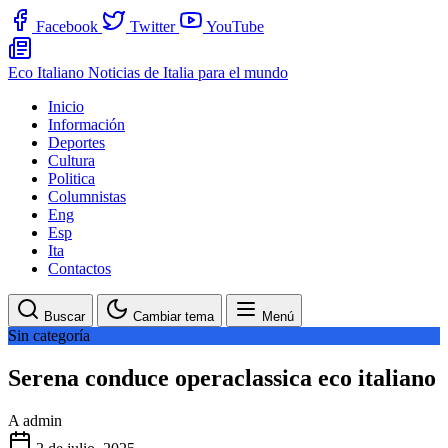
Facebook
Twitter
YouTube
Eco Italiano
Noticias de Italia para el mundo
Inicio
Información
Deportes
Cultura
Politica
Columnistas
Eng
Esp
Ita
Contactos
Buscar
Cambiar tema
Menú
Sin categoría
Serena conduce operaclassica eco italiano
A
admin