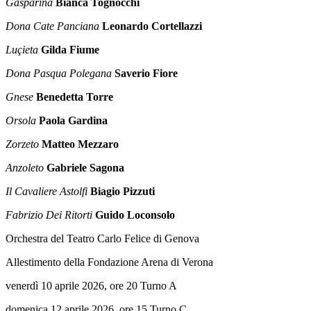
Gasparina
Bianca Tognocchi
Dona Cate Panciana
Leonardo Cortellazzi
Luçieta
Gilda Fiume
Dona Pasqua Polegana
Saverio Fiore
Gnese
Benedetta Torre
Orsola
Paola Gardina
Zorzeto
Matteo Mezzaro
Anzoleto
Gabriele Sagona
Il Cavaliere Astolfi
Biagio Pizzuti
Fabrizio Dei Ritorti
Guido Loconsolo
Orchestra del Teatro Carlo Felice di Genova
Allestimento della Fondazione Arena di Verona
venerdì 10 aprile 2026, ore 20 Turno A
domenica 12 aprile 2026, ore 15 Turno C