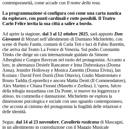
contemporaneità, come accade con
Il nome della rosa
.
La programmazione si configura così come una carta nautica
da esplorare, con punti cardinali e rotte possibili. Il Teatro
Carlo Felice invita la sua città a salire a bordo.
Ad aprire la stagione,
dal 3 al 12 ottobre 2025
, sarà appunto
Don
Giovanni
di Mozart nell’allestimento di Damiano Michieletto, con
scene di Paolo Fantin, costumi di Carla Teti e luci di Fabio Barettin,
che arriva dal Teatro La Fenice di Venezia. Sul podio Constantin
Trinks che dirige un cast internazionale guidato da Simone
Alberghini e Gurgen Baveyan nel ruolo del protagonista. Accanto a
loro, in alternanza Desirée Rancatore e Irina Dubroskaya (Donna
Anna), Jennifer Holloway e Monica Zanettin (Donna Elvira), Ian
Koziara / David Ferri Durrà (Don Ottavio), Giulio Mastrototaro e
Bruno Taddia (Leporello) e ancora Mattia Denti (Il Commendatore),
Alex Martini e Chiara Fiorani (Masetto e Zerlina). L’opera, fulcro
della trilogia mozartiana con Da Ponte, si muove tra leggerezza e
abisso, tra commedia e dannazione. Michieletto ne esplora la
dimensione psicologica e sociale con uno sguardo contemporaneo,
che accosta al cinismo del protagonista la fragilità delle relazioni e
delle identità.
Segue,
dal 14 al 23 novembre
,
Cavalleria rusticana
di Mascagni,
in un allestimento in coproduzione con il Maggio Musicale