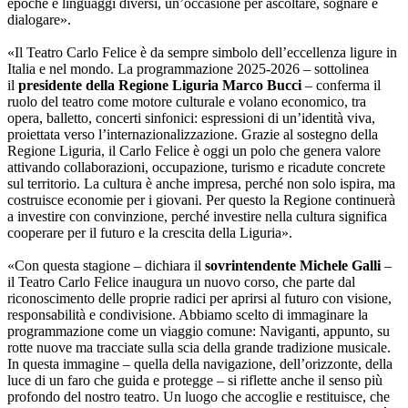
epoche e linguaggi diversi, un’occasione per ascoltare, sognare e
dialogare».
«Il Teatro Carlo Felice è da sempre simbolo dell’eccellenza ligure in
Italia e nel mondo. La programmazione 2025‑2026 – sottolinea
il
presidente della Regione Liguria Marco Bucci
– conferma il
ruolo del teatro come motore culturale e volano economico, tra
opera, balletto, concerti sinfonici: espressioni di un’identità viva,
proiettata verso l’internazionalizzazione. Grazie al sostegno della
Regione Liguria, il Carlo Felice è oggi un polo che genera valore
attivando collaborazioni, occupazione, turismo e ricadute concrete
sul territorio. La cultura è anche impresa, perché non solo ispira, ma
costruisce economie per i giovani. Per questo la Regione continuerà
a investire con convinzione, perché investire nella cultura significa
cooperare per il futuro e la crescita della Liguria».
«Con questa stagione – dichiara il
sovrintendente Michele Galli
–
il Teatro Carlo Felice inaugura un nuovo corso, che parte dal
riconoscimento delle proprie radici per aprirsi al futuro con visione,
responsabilità e condivisione. Abbiamo scelto di immaginare la
programmazione come un viaggio comune: Naviganti, appunto, su
rotte nuove ma tracciate sulla scia della grande tradizione musicale.
In questa immagine – quella della navigazione, dell’orizzonte, della
luce di un faro che guida e protegge – si riflette anche il senso più
profondo del nostro teatro. Un luogo che accoglie e restituisce, che