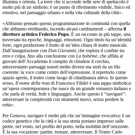
illumina e orienta. La torre che si accende nelle sere di spettacolo è
molto più di un simbolo: è un punto di riferimento visibile, fisico ed
emotivo, nel paesaggio urbano e nella vita culturale della città».
«Abbiamo pensato questa programmazione in continuità con quella
che abbiamo ereditando, facendo alcuni cambiamenti – afferma
il
direttore artistico Federico Pupo
, È un racconto in più tappe, una
traversata tra epoche, linguaggi, emozioni. Ogni titolo ha un’identità
forte, ogni produzione è frutto di un’idea chiara di teatro musicale.
Dall’inaugurazione con
Don Giovanni
, che esplora il confine tra
eros e colpa, fino alla conclusione con
La bohème
, che affida ai
giovani dell’Accademia il compito di chiudere il cerchio,
attraversiamo paesaggi sonori molto diversi ma uniti da un filo
coerente: la voce come centro dell’espressione, il repertorio come
spazio aperto, il teatro come luogo di cittadinanza attiva. In questo
senso,
Il nome della rosa
di Francesco Filidei è una tappa simbolica:
un’opera contemporanea che nasce da un grande romanzo italiano e
che parla di verità, fede e linguaggio. Anche questo è “navigare”:
attraversare la complessità con strumenti nuovi, senza perdere la
rotta».
Per Genova, navigare è molto più che un’immagine evocativa: è un
codice genetico che la città e la sua storia portano impresso sulle
pietre, nel vento, nel profilo del porto, nella mobilità dell’orizzonte.
È la sua vocazione: partire, tornare, attraversare. Il Teatro Carlo