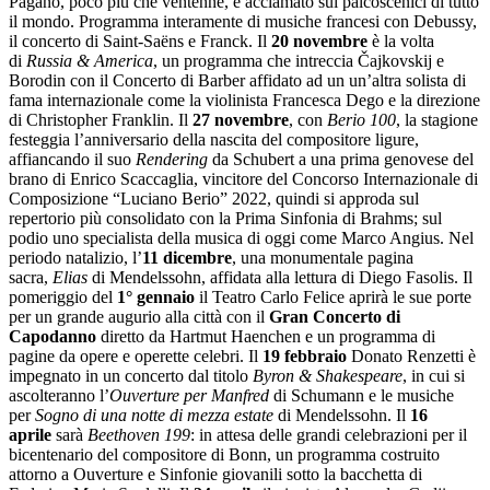
Pagano, poco più che ventenne, è acclamato sui palcoscenici di tutto
il mondo. Programma interamente di musiche francesi con Debussy,
il concerto di Saint-Saëns e Franck. Il
20 novembre
è la volta
di
Russia & America
, un programma che intreccia Čajkovskij e
Borodin con il Concerto di Barber affidato ad un un’altra solista di
fama internazionale come la violinista Francesca Dego e la direzione
di Christopher Franklin. Il
27 novembre
, con
Berio 100
, la stagione
festeggia l’anniversario della nascita del compositore ligure,
affiancando il suo
Rendering
da Schubert a una prima genovese del
brano di Enrico Scaccaglia, vincitore del Concorso Internazionale di
Composizione “Luciano Berio” 2022, quindi si approda sul
repertorio più consolidato con la Prima Sinfonia di Brahms; sul
podio uno specialista della musica di oggi come Marco Angius. Nel
periodo natalizio, l’
11 dicembre
, una monumentale pagina
sacra,
Elias
di Mendelssohn, affidata alla lettura di Diego Fasolis. Il
pomeriggio del
1° gennaio
il Teatro Carlo Felice aprirà le sue porte
per un grande augurio alla città con il
Gran Concerto di
Capodanno
diretto da Hartmut Haenchen e un programma di
pagine da opere e operette celebri. Il
19 febbraio
Donato Renzetti è
impegnato in un concerto dal titolo
Byron & Shakespeare
, in cui si
ascolteranno l’
Ouverture per Manfred
di Schumann e le musiche
per
Sogno di una notte di mezza estate
di Mendelssohn. Il
16
aprile
sarà
Beethoven 199
: in attesa delle grandi celebrazioni per il
bicentenario del compositore di Bonn, un programma costruito
attorno a Ouverture e Sinfonie giovanili sotto la bacchetta di