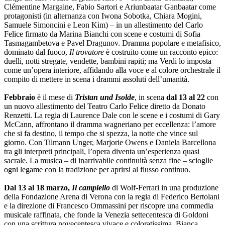
Clémentine Margaine, Fabio Sartori e Ariunbaatar Ganbaatar come
protagonisti (in alternanza con Iwona Sobotka, Chiara Mogini,
Samuele Simoncini e Leon Kim) – in un allestimento del Carlo
Felice firmato da Marina Bianchi con scene e costumi di Sofia
Tasmagambetova e Pavel Dragunov. Dramma popolare e metafisico,
dominato dal fuoco,
Il trovatore
è costruito come un racconto epico:
duelli, notti stregate, vendette, bambini rapiti; ma Verdi lo imposta
come un’opera interiore, affidando alla voce e al colore orchestrale il
compito di mettere in scena i drammi assoluti dell’umanità.
Febbraio
è il mese di
Tristan und Isolde
, in scena
dal 13 al 22
con
un nuovo allestimento del Teatro Carlo Felice diretto da Donato
Renzetti. La regia di Laurence Dale con le scene e i costumi di Gary
McCann, affrontano il dramma wagneriano per eccellenza: l’amore
che si fa destino, il tempo che si spezza, la notte che vince sul
giorno. Con Tilmann Unger, Marjorie Owens e Daniela Barcellona
tra gli interpreti principali, l’opera diventa un’esperienza quasi
sacrale. La musica – di inarrivabile continuità senza fine – scioglie
ogni legame con la tradizione per aprirsi al flusso continuo.
Dal 13 al 18 marzo,
Il campiello
di Wolf-Ferrari in una produzione
della Fondazione Arena di Verona con la regia di Federico Bertolani
e la direzione di Francesco Ommassini per riscopre una commedia
musicale raffinata, che fonde la Venezia settecentesca di Goldoni
con una scrittura novecentesca vivace e coloratissima. Bianca