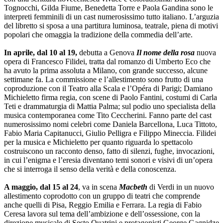
Tognocchi, Gilda Fiume, Benedetta Torre e Paola Gandina sono le
interpreti femminili di un cast numerosissimo tutto italiano. L’arguzia
del libretto si sposa a una partitura luminosa, teatrale, piena di motivi
popolari che omaggia la tradizione della commedia dell’arte.
In aprile, dal 10 al 19,
debutta a Genova
Il nome della rosa
nuova
opera di Francesco Filidei, tratta dal romanzo di Umberto Eco che
ha avuto la prima assoluta a Milano, con grande successo, alcune
settimane fa. La commissione e l’allestimento sono frutto di una
coproduzione con il Teatro alla Scala e l’Opéra di Parigi; Damiano
Michieletto firma regia, con scene di Paolo Fantini, costumi di Carla
Teti e drammaturgia di Mattia Palma; sul podio uno specialista della
musica contemporanea come Tito Ceccherini. Fanno parte del cast
numerosissimo nomi celebri come Daniela Barcellona, Luca Tittoto,
Fabio Maria Capitanucci, Giulio Pelligra e Filippo Mineccia. Filidei
per la musica e Michieletto per quanto riguarda lo spettacolo
costruiscono un racconto denso, fatto di silenzi, fughe, invocazioni,
in cui l’enigma e l’eresia diventano temi sonori e visivi di un’opera
che si interroga il senso della verità e della conoscenza.
A maggio, dal 15 al 24
, va in scena
Macbeth
di Verdi in un nuovo
allestimento coprodotto con un gruppo di teatri che comprende
anche quelli di Pisa, Reggio Emilia e Ferrara. La regia di Fabio
Ceresa lavora sul tema dell’ambizione e dell’ossessione, con la
direzione musicale di Sesto Quatrini e protagonisti George Gagnidze