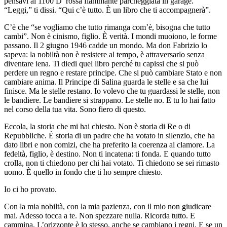
pensavi al 1100 D rossa fiammante parcheggiata in garage.
“Leggi,” ti dissi. “Qui c’è tutto. È un libro che ti accompagnerà”.
C’è che “se vogliamo che tutto rimanga com’è, bisogna che tutto
cambi”. Non è cinismo, figlio. È verità. I mondi muoiono, le forme
passano. Il 2 giugno 1946 cadde un mondo. Ma don Fabrizio lo
sapeva: la nobiltà non è resistere al tempo, è attraversarlo senza
diventare iena. Ti diedi quel libro perché tu capissi che si può
perdere un regno e restare principe. Che si può cambiare Stato e non
cambiare anima. Il Principe di Salina guarda le stelle e sa che lui
finisce. Ma le stelle restano. Io volevo che tu guardassi le stelle, non
le bandiere. Le bandiere si strappano. Le stelle no. E tu lo hai fatto
nel corso della tua vita. Sono fiero di questo.
Eccola, la storia che mi hai chiesto. Non è storia di Re o di
Repubbliche. È storia di un padre che ha votato in silenzio, che ha
dato libri e non comizi, che ha preferito la coerenza al clamore. La
fedeltà, figlio, è destino. Non ti incatena: ti fonda. E quando tutto
crolla, non ti chiedono per chi hai votato. Ti chiedono se sei rimasto
uomo. È quello in fondo che ti ho sempre chiesto.
Io ci ho provato.
Con la mia nobiltà, con la mia pazienza, con il mio non giudicare
mai. Adesso tocca a te. Non spezzare nulla. Ricorda tutto. E
cammina. L’orizzonte è lo stesso, anche se cambiano i regni. E se un