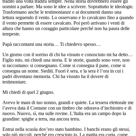
tradito una volta tradirà sempre. Nella storia dovrebbero essere gli
uomini a parlare. Ma sono le idee a scrivere. Soprattutto le ideologie.
Trasformano anche le testimonianze e ai documenti danno una
lettura seguendo il vento. Lo osservano e lo cavalcano fino a quando
il vento permette di essere cavalcato. Poi però arrivano i venti di
altura che hanno un coraggio particolare perché non ha paura delle
tempeste.
Papà raccontami una storia… Ti chiedevo spesso…
Un giorno con il sorriso di chi ha vissuto e conosciuto mi ha detto…
Figlio mio, mi chiedi una storia. E le storie, quando sono vere, non
si raccontano: si consegnano. Come si consegna il pane, come si
consegna un nome. Siediti. Fuori è sera, e la sera è l’ora in cui i
padri diventano memoria. Chi ha vissuto ha il dovere di
testimoniare.
Mi chiedi di quel 2 giugno.
Avevo le mani di tuo nonno, grandi e quiete. La tessera elettorale me
l’aveva data il Comune con un timbro che odorava d’inchiostro e di
nuovo. Nuovo, sì, ma sulle rovine. L’Italia era un campo dopo la
grandine: spighe a terra, ma ancora terra.
Entrai nella scuola dov’ero stato bambino. I banchi erano gli stessi,
solo più piccoli, perché ero cresciuto io. La matita era corta, come