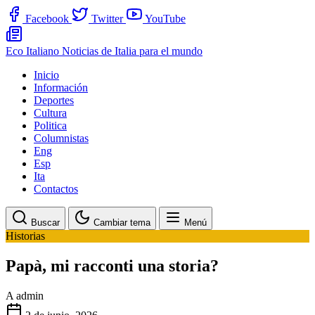
Facebook
Twitter
YouTube
Eco Italiano
Noticias de Italia para el mundo
Inicio
Información
Deportes
Cultura
Politica
Columnistas
Eng
Esp
Ita
Contactos
Buscar
Cambiar tema
Menú
Historias
Papà, mi racconti una storia?
A
admin