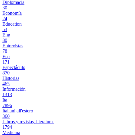
Diplomacia
30
Economía
24
Education
53
Eng
80
Entrevistas
78
Esp
171
Espectáculo
870
Historias
465
Información
1313
Ita
7896
Italiani all'estero
360
Libros y revistas, literatura.
1794
Medicina