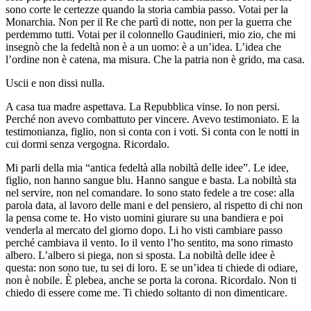
sono corte le certezze quando la storia cambia passo. Votai per la
Monarchia. Non per il Re che partì di notte, non per la guerra che
perdemmo tutti. Votai per il colonnello Gaudinieri, mio zio, che mi
insegnò che la fedeltà non è a un uomo: è a un’idea. L’idea che
l’ordine non è catena, ma misura. Che la patria non è grido, ma casa.
Uscii e non dissi nulla.
A casa tua madre aspettava. La Repubblica vinse. Io non persi.
Perché non avevo combattuto per vincere. Avevo testimoniato. E la
testimonianza, figlio, non si conta con i voti. Si conta con le notti in
cui dormi senza vergogna. Ricordalo.
Mi parli della mia “antica fedeltà alla nobiltà delle idee”. Le idee,
figlio, non hanno sangue blu. Hanno sangue e basta. La nobiltà sta
nel servire, non nel comandare. Io sono stato fedele a tre cose: alla
parola data, al lavoro delle mani e del pensiero, al rispetto di chi non
la pensa come te. Ho visto uomini giurare su una bandiera e poi
venderla al mercato del giorno dopo. Li ho visti cambiare passo
perché cambiava il vento. Io il vento l’ho sentito, ma sono rimasto
albero. L’albero si piega, non si sposta. La nobiltà delle idee è
questa: non sono tue, tu sei di loro. E se un’idea ti chiede di odiare,
non è nobile. È plebea, anche se porta la corona. Ricordalo. Non ti
chiedo di essere come me. Ti chiedo soltanto di non dimenticare.