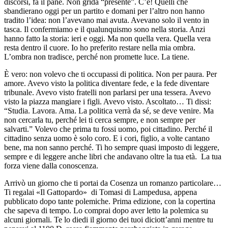
discorsi, fa il pane. Non grida “presente”. C’è! Quelli che
sbandierano oggi per un partito e domani per l’altro non hanno
tradito l’idea: non l’avevano mai avuta. Avevano solo il vento in
tasca. Il confermiamo e il qualunquismo sono nella storia. Anzi
hanno fatto la storia: ieri e oggi. Ma non quella vera. Quella vera
resta dentro il cuore. Io ho preferito restare nella mia ombra.
L’ombra non tradisce, perché non promette luce. La tiene.
È vero: non volevo che ti occupassi di politica. Non per paura. Per
amore. Avevo visto la politica diventare fede, e la fede diventare
tribunale. Avevo visto fratelli non parlarsi per una tessera. Avevo
visto la piazza mangiare i figli. Avevo visto. Ascoltato… Ti dissi:
“Studia. Lavora. Ama. La politica verrà da sé, se deve venire. Ma
non cercarla tu, perché lei ti cerca sempre, e non sempre per
salvarti.” Volevo che prima tu fossi uomo, poi cittadino. Perché il
cittadino senza uomo è solo coro. E i cori, figlio, a volte cantano
bene, ma non sanno perché. Ti ho sempre quasi imposto di leggere,
sempre e di leggere anche libri che andavano oltre la tua età. La tua
forza viene dalla conoscenza.
Arrivò un giorno che ti portai da Cosenza un romanzo particolare…
Ti regalai «Il Gattopardo» di Tomasi di Lampedusa, appena
pubblicato dopo tante polemiche. Prima edizione, con la copertina
che sapeva di tempo. Lo comprai dopo aver letto la polemica su
alcuni giornali. Te lo diedi il giorno dei tuoi diciott’anni mentre tu