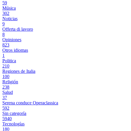
59
Música
302
Noticias
9
Offerta di lavoro
8
Opiniones
823
Otros idiomas
1
Politica
210
Regiones de Italia
100
Religión
238
Salud
37
Serena conduce Operaclassica
592
Sin categoría
5940
Tecnologías
180