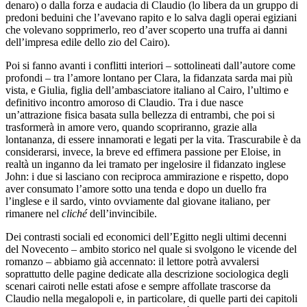
denaro) o dalla forza e audacia di Claudio (lo libera da un gruppo di
predoni beduini che l’avevano rapito e lo salva dagli operai egiziani
che volevano sopprimerlo, reo d’aver scoperto una truffa ai danni
dell’impresa edile dello zio del Cairo).
Poi si fanno avanti i conflitti interiori – sottolineati dall’autore come
profondi – tra l’amore lontano per Clara, la fidanzata sarda mai più
vista, e Giulia, figlia dell’ambasciatore italiano al Cairo, l’ultimo e
definitivo incontro amoroso di Claudio. Tra i due nasce
un’attrazione fisica basata sulla bellezza di entrambi, che poi si
trasformerà in amore vero, quando scopriranno, grazie alla
lontananza, di essere innamorati e legati per la vita. Trascurabile è da
considerarsi, invece, la breve ed effimera passione per Eloise, in
realtà un inganno da lei tramato per ingelosire il fidanzato inglese
John: i due si lasciano con reciproca ammirazione e rispetto, dopo
aver consumato l’amore sotto una tenda e dopo un duello fra
l’inglese e il sardo, vinto ovviamente dal giovane italiano, per
rimanere nel
cliché
dell’invincibile.
Dei contrasti sociali ed economici dell’Egitto negli ultimi decenni
del Novecento – ambito storico nel quale si svolgono le vicende del
romanzo – abbiamo già accennato: il lettore potrà avvalersi
soprattutto delle pagine dedicate alla descrizione sociologica degli
scenari cairoti nelle estati afose e sempre affollate trascorse da
Claudio nella megalopoli e, in particolare, di quelle parti dei capitoli