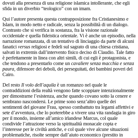
dovuti alla presenza di una religione islamica intollerante, che egli
sfida in un diverbio “teologico” con un imam.
Qui l’autore presenta questa contrapposizione fra Cristianesimo e
Islam, in modo netto e radicale, senza la possibilità di un dialogo.
Contrasto che si verifica in sostanza, fra la visione razionale
occidentale e quella fideistica orientale. Vi è anche un episodio, nella
narrazione romanzata, di un tentativo di linciaggio da parte di alcuni
fanatici
versus
religiosi e fedeli sul sagrato di una chiesa cristiana,
salvati in extremis dall’intervento fisico deciso di Claudio. Tale fatto
è perfettamente in linea con altri simili, di cui egli è protagonista, e
che tendono a presentarlo come un
cavaliere senza macchia e senza
paura,
difensore dei deboli, dei perseguitati, dei bambini poveri del
Cairo.
Del resto
Il volo dell’aquila
è un romanzo nel quale le
contraddizioni della realtà vengono fatte scoppiare intenzionalmente
per dimostrarne l’esistenza, anche quando covano sotto la cenere e
sembrano nascondersi. Le prime sono senz’altro quelle dei
sentimenti del giovane Frau, spesso combattuto tra legami affettivi e
sete d’avventura, che lo porterebbe a vivere una vita randagia in giro
per il mondo, insieme all’amico irlandese Marcus, col quale
condivide l’attrazione verso la spiritualità monacale copta e
l’interesse per le civiltà antiche, e col quale vive alcune situazioni
problematiche, risolte sempre dall’aiuto economico (prestito in