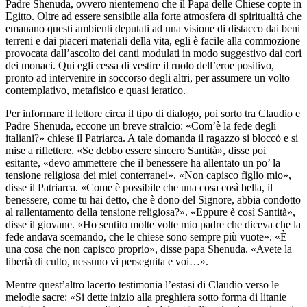
Padre Shenuda, ovvero nientemeno che il Papa delle Chiese copte in
Egitto. Oltre ad essere sensibile alla forte atmosfera di spiritualità che
emanano questi ambienti deputati ad una visione di distacco dai beni
terreni e dai piaceri materiali della vita, egli è facile alla commozione
provocata dall’ascolto dei canti modulati in modo suggestivo dai cori
dei monaci. Qui egli cessa di vestire il ruolo dell’eroe positivo,
pronto ad intervenire in soccorso degli altri, per assumere un volto
contemplativo, metafisico e quasi ieratico.
Per informare il lettore circa il tipo di dialogo, poi sorto tra Claudio e
Padre Shenuda, eccone un breve stralcio: «Com’è la fede degli
italiani?» chiese il Patriarca. A tale domanda il ragazzo si bloccò e si
mise a riflettere. «Se debbo essere sincero Santità», disse poi
esitante, «devo ammettere che il benessere ha allentato un po’ la
tensione religiosa dei miei conterranei». «Non capisco figlio mio»,
disse il Patriarca. «Come è possibile che una cosa così bella, il
benessere, come tu hai detto, che è dono del Signore, abbia condotto
al rallentamento della tensione religiosa?». «Eppure è così Santità»,
disse il giovane. «Ho sentito molte volte mio padre che diceva che la
fede andava scemando, che le chiese sono sempre più vuote». «È
una cosa che non capisco proprio», disse papa Shenuda. «Avete la
libertà di culto, nessuno vi perseguita e voi…».
Mentre quest’altro lacerto testimonia l’estasi di Claudio verso le
melodie sacre: «Si dette inizio alla preghiera sotto forma di litanie