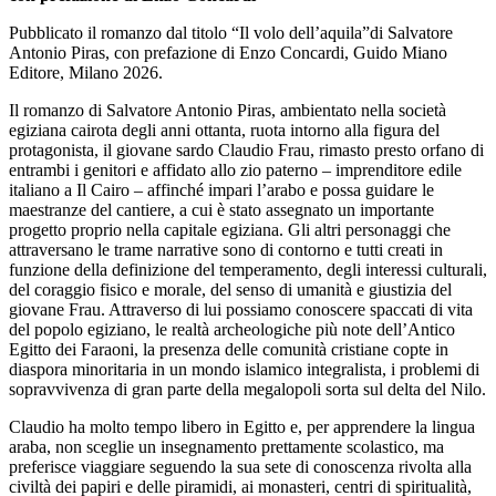
Pubblicato il romanzo dal titolo “Il volo dell’aquila”di Salvatore
Antonio Piras, con prefazione di Enzo Concardi, Guido Miano
Editore, Milano 2026.
Il romanzo di Salvatore Antonio Piras, ambientato nella società
egiziana cairota degli anni ottanta, ruota intorno alla figura del
protagonista, il giovane sardo Claudio Frau, rimasto presto orfano di
entrambi i genitori e affidato allo zio paterno – imprenditore edile
italiano a Il Cairo – affinché impari l’arabo e possa guidare le
maestranze del cantiere, a cui è stato assegnato un importante
progetto proprio nella capitale egiziana. Gli altri personaggi che
attraversano le trame narrative sono di contorno e tutti creati in
funzione della definizione del temperamento, degli interessi culturali,
del coraggio fisico e morale, del senso di umanità e giustizia del
giovane Frau. Attraverso di lui possiamo conoscere spaccati di vita
del popolo egiziano, le realtà archeologiche più note dell’Antico
Egitto dei Faraoni, la presenza delle comunità cristiane copte in
diaspora minoritaria in un mondo islamico integralista, i problemi di
sopravvivenza di gran parte della megalopoli sorta sul delta del Nilo.
Claudio ha molto tempo libero in Egitto e, per apprendere la lingua
araba, non sceglie un insegnamento prettamente scolastico, ma
preferisce viaggiare seguendo la sua sete di conoscenza rivolta alla
civiltà dei papiri e delle piramidi, ai monasteri, centri di spiritualità,