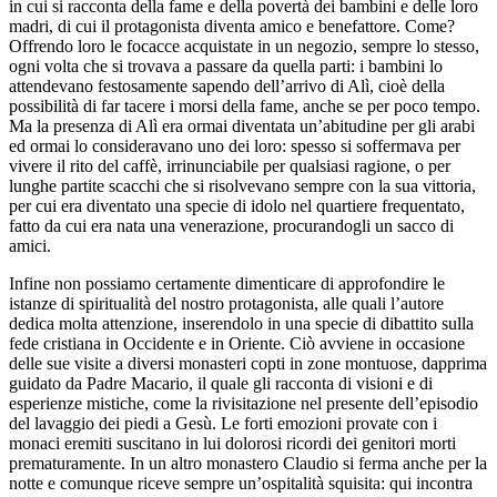
in cui si racconta della fame e della povertà dei bambini e delle loro
madri, di cui il protagonista diventa amico e benefattore. Come?
Offrendo loro le focacce acquistate in un negozio, sempre lo stesso,
ogni volta che si trovava a passare da quella parti: i bambini lo
attendevano festosamente sapendo dell’arrivo di Alì, cioè della
possibilità di far tacere i morsi della fame, anche se per poco tempo.
Ma la presenza di Alì era ormai diventata un’abitudine per gli arabi
ed ormai lo consideravano uno dei loro: spesso si soffermava per
vivere il rito del caffè, irrinunciabile per qualsiasi ragione, o per
lunghe partite scacchi che si risolvevano sempre con la sua vittoria,
per cui era diventato una specie di idolo nel quartiere frequentato,
fatto da cui era nata una venerazione, procurandogli un sacco di
amici.
Infine non possiamo certamente dimenticare di approfondire le
istanze di spiritualità del nostro protagonista, alle quali l’autore
dedica molta attenzione, inserendolo in una specie di dibattito sulla
fede cristiana in Occidente e in Oriente. Ciò avviene in occasione
delle sue visite a diversi monasteri copti in zone montuose, dapprima
guidato da Padre Macario, il quale gli racconta di visioni e di
esperienze mistiche, come la rivisitazione nel presente dell’episodio
del lavaggio dei piedi a Gesù. Le forti emozioni provate con i
monaci eremiti suscitano in lui dolorosi ricordi dei genitori morti
prematuramente. In un altro monastero Claudio si ferma anche per la
notte e comunque riceve sempre un’ospitalità squisita: qui incontra