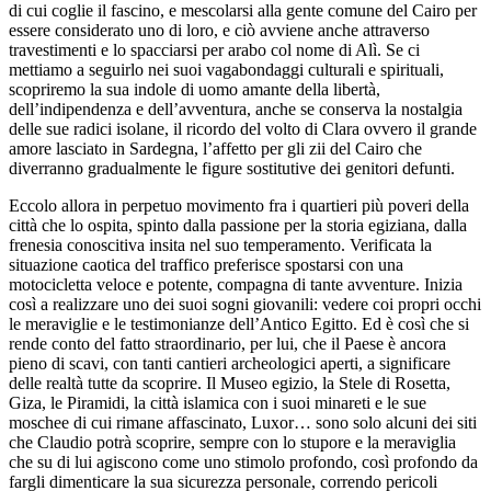
di cui coglie il fascino, e mescolarsi alla gente comune del Cairo per
essere considerato uno di loro, e ciò avviene anche attraverso
travestimenti e lo spacciarsi per arabo col nome di Alì. Se ci
mettiamo a seguirlo nei suoi vagabondaggi culturali e spirituali,
scopriremo la sua indole di uomo amante della libertà,
dell’indipendenza e dell’avventura, anche se conserva la nostalgia
delle sue radici isolane, il ricordo del volto di Clara ovvero il grande
amore lasciato in Sardegna, l’affetto per gli zii del Cairo che
diverranno gradualmente le figure sostitutive dei genitori defunti.
Eccolo allora in perpetuo movimento fra i quartieri più poveri della
città che lo ospita, spinto dalla passione per la storia egiziana, dalla
frenesia conoscitiva insita nel suo temperamento. Verificata la
situazione caotica del traffico preferisce spostarsi con una
motocicletta veloce e potente, compagna di tante avventure. Inizia
così a realizzare uno dei suoi sogni giovanili: vedere coi propri occhi
le meraviglie e le testimonianze dell’Antico Egitto. Ed è così che si
rende conto del fatto straordinario, per lui, che il Paese è ancora
pieno di scavi, con tanti cantieri archeologici aperti, a significare
delle realtà tutte da scoprire. Il Museo egizio, la Stele di Rosetta,
Giza, le Piramidi, la città islamica con i suoi minareti e le sue
moschee di cui rimane affascinato, Luxor… sono solo alcuni dei siti
che Claudio potrà scoprire, sempre con lo stupore e la meraviglia
che su di lui agiscono come uno stimolo profondo, così profondo da
fargli dimenticare la sua sicurezza personale, correndo pericoli