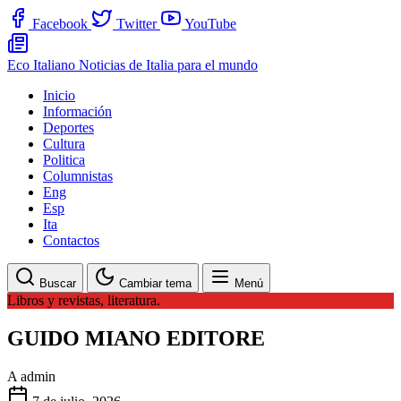
Facebook
Twitter
YouTube
Eco Italiano
Noticias de Italia para el mundo
Inicio
Información
Deportes
Cultura
Politica
Columnistas
Eng
Esp
Ita
Contactos
Buscar
Cambiar tema
Menú
Libros y revistas, literatura.
GUIDO MIANO EDITORE
A
admin