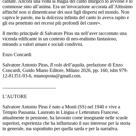
cantate. Ancora una volta la magia del canto liturgico lo avvolse e lo
commosse sino all’anima. Era un’invocazione accorata all’Altissimo
affinché non si dimenticasse dei suoi figli dispersi nel mondo. Non
capiva le parole, ma la dolcezza infinita del canto lo aveva rapito e
gli era penetrato nei recessi più profondi del cuore».
Il merito principale di Salvatore Piras sta nell’aver raccontato una
vicenda edificante in un contesto di neo-realismo fantasioso,
mirando a valori umani e sociali condivisi.
Enzo Concardi
Salvatore Antonio Piras,
Il volo dell’aquila
, prefazione di Enzo
Concardi, Guido Miano Editore, Milano 2026, pp. 160, isbn 979-
12-81351-93-6, mianoposta@gmail.com.
______________________
L’AUTORE
Salvatore Antonio Piras è nato a Monti (SS) nel 1940 e vive a
Tempio Pausania. Laureato in Lingua e Letteratura Francese,
attualmente in pensione, ha lavorato come insegnante nelle scuole
superiori, esperienza che ha influenzato il suo interesse per la storia
in generale, ma soprattutto per quella sarda e per la narrativa.