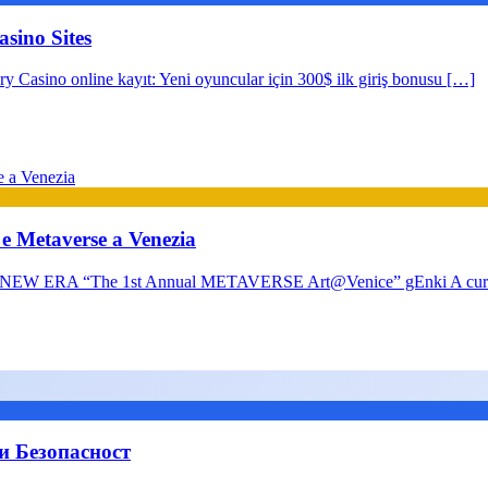
sino Sites
y Casino online kayıt: Yeni oyuncular için 300$ ilk giriş bonusu […]
etaverse a Venezia
 ERA “The 1st Annual METAVERSE Art@Venice” gEnki A cura 
и Безопасност