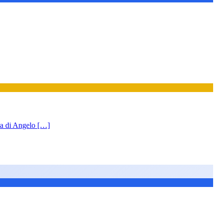
di Angelo […]