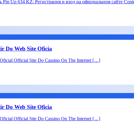
 Pin Up 634 KZ: Регистрация и вход на официальном сайте Cont
ir Do Web Site Oficia
ficial Official Site Do Cassino On The Internet […]
ir Do Web Site Oficia
ficial Official Site Do Cassino On The Internet […]