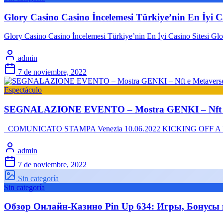
Glory Casino Casino İncelemesi Türkiye’nin En İyi Ca
Glory Casino Casino İncelemesi Türkiye’nin En İyi Casino Sitesi Glor
admin
7 de noviembre, 2022
Espectáculo
SEGNALAZIONE EVENTO – Mostra GENKI – Nft e M
COMUNICATO STAMPA Venezia 10.06.2022 KICKING OFF A NEW
admin
7 de noviembre, 2022
Sin categoría
Sin categoría
Обзор Онлайн-Казино Pin Up 634: Игры, Бонусы 