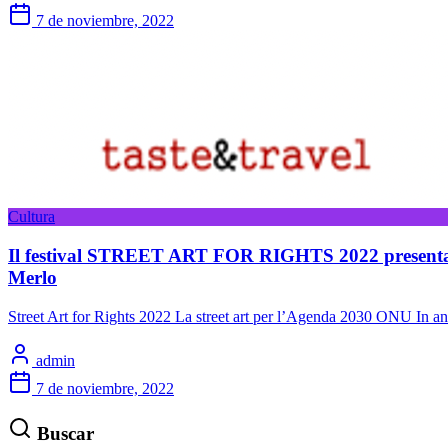
7 de noviembre, 2022
Cultura
Il festival STREET ART FOR RIGHTS 2022 presenta i
Merlo
Street Art for Rights 2022 La street art per l’Agenda 2030 ONU In an
admin
7 de noviembre, 2022
Buscar