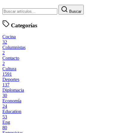
Buscar
Categorías
Cocina
32
Columnistas
2
Contacto
2
Cultura
1591
Deportes
137
Diplomacia
30
Economía
24
Education
53
Eng
80
Entrevistas