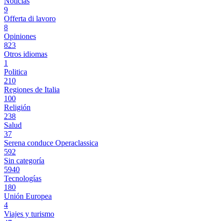
Noticias
9
Offerta di lavoro
8
Opiniones
823
Otros idiomas
1
Politica
210
Regiones de Italia
100
Religión
238
Salud
37
Serena conduce Operaclassica
592
Sin categoría
5940
Tecnologías
180
Unión Europea
4
Viajes y turismo