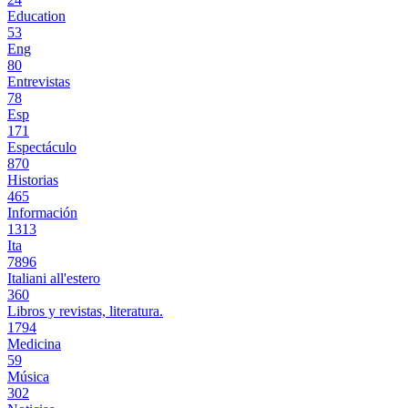
Education
53
Eng
80
Entrevistas
78
Esp
171
Espectáculo
870
Historias
465
Información
1313
Ita
7896
Italiani all'estero
360
Libros y revistas, literatura.
1794
Medicina
59
Música
302