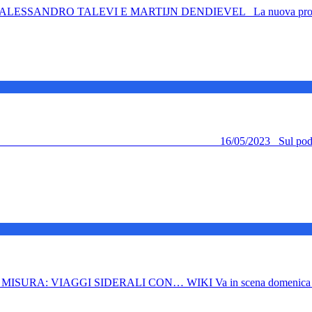
SSANDRO TALEVI E MARTIJN DENDIEVEL La nuova produzione i
o dell’Orchestra areniana debutta M
SURA: VIAGGI SIDERALI CON… WIKI Va in scena domenica 21