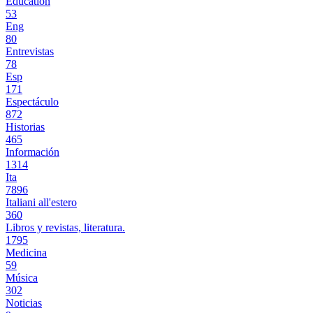
Education
53
Eng
80
Entrevistas
78
Esp
171
Espectáculo
872
Historias
465
Información
1314
Ita
7896
Italiani all'estero
360
Libros y revistas, literatura.
1795
Medicina
59
Música
302
Noticias