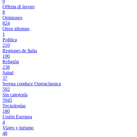
9
Offerta di lavoro
8
Opiniones
824
Otros idiomas
1
Politica
210
Regiones de Italia
100
Religión
238
Salud
37
Serena conduce Operaclassica
592
Sin categoría
5945
Tecnologías
180
Unión Europea
4
Viajes y turismo
48