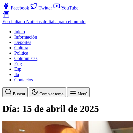
Facebook
Twitter
YouTube
Eco Italiano
Noticias de Italia para el mundo
Inicio
Información
Deportes
Cultura
Politica
Columnistas
Eng
Esp
Ita
Contactos
Buscar
Cambiar tema
Menú
Día:
15 de abril de 2025