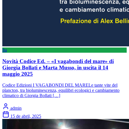
Ita
Novità Codice Ed. – «I vagabondi del mare» di
Giorgia Bollati e Marta Musso, in uscita il 14
maggio 2025
Codice Edizioni I VAGABONDI DEL MARELe tante vite del
plancton, tra bioluminescenza, equilibri ecologici e cambiamento
climatico di Giorgia Bollati […]
admin
15 de abril, 2025