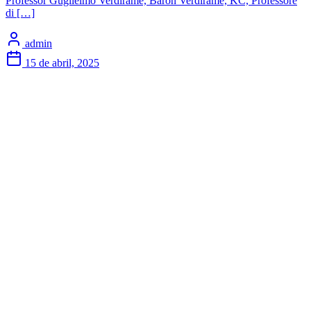
Professor Guglielmo Verdirame, Baron Verdirame, KC, Professore
di […]
admin
15 de abril, 2025