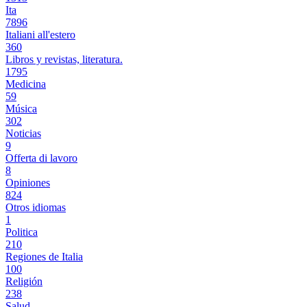
Ita
7896
Italiani all'estero
360
Libros y revistas, literatura.
1795
Medicina
59
Música
302
Noticias
9
Offerta di lavoro
8
Opiniones
824
Otros idiomas
1
Politica
210
Regiones de Italia
100
Religión
238
Salud