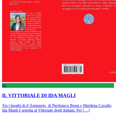
Ita
IL VITTORIALE DI IDA MAGLI
Tra i luoghi di d’Annunzio di Pierfranco Bruni e Marilena Cavallo
Ida Magli è sepolta al Vittoriale degli Italiani. Per […]