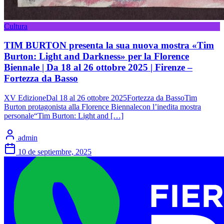
Cultura
TIM BURTON presenta la sua nuova mostra «Tim
Burton: Light and Darkness» per la Florence
Biennale | Da 18 al 26 ottobre 2025 | Firenze –
Fortezza da Basso
XV EdizioneDal 18 al 26 ottobre 2025Fortezza da BassoTim
Burton protagonista alla Florence Biennalecon l’inedita mostra
personale“Tim Burton: Light and […]
admin
10 de septiembre, 2025