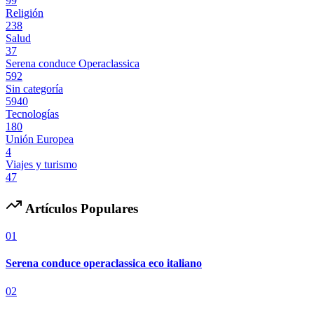
99
Religión
238
Salud
37
Serena conduce Operaclassica
592
Sin categoría
5940
Tecnologías
180
Unión Europea
4
Viajes y turismo
47
Artículos Populares
01
Serena conduce operaclassica eco italiano
02