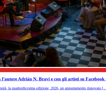
’autore Adrián N. Bravi e con gli artisti su Facebook
eguirà, la quattordicesima edizione, 2026, un appuntamento rinnovato [