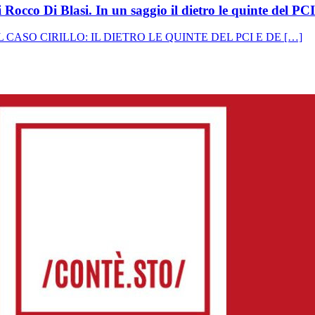
 Rocco Di Blasi. In un saggio il dietro le quinte del PCI 
CASO CIRILLO: IL DIETRO LE QUINTE DEL PCI E DE […]