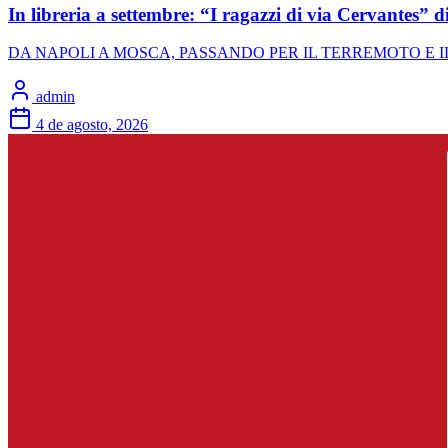
In libreria a settembre: “I ragazzi di via Cervantes” di
DA NAPOLI A MOSCA, PASSANDO PER IL TERREMOTO E IL 
admin
4 de agosto, 2026