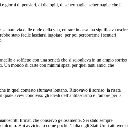
 e giorni di pensieri, di dialoghi, di schermaglie, schermaglie che il
scinare via dalle onde della vita, entrare in casa tua significava uscire
be stato facile lasciarsi ingoiare, per poi percorrerne i sentieri
o.
ancello a soffietto con una serietà che si scioglieva in un ampio sorriso
festi. Un mondo di carte con minimi spazi per quei tanti amici che
che in quel contesto sfumava lontano. Ritrovavo il sorriso, la risata
l quale avevi condiviso gli ideali dell’antifascismo e l’amore per la
manoscritti firmati che conservo gelosamente. Sei stato sempre
lcuno. Hai avvicinato come pochi l’Italia e gli Stati Uniti attraverso