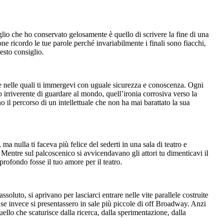
iglio che ho conservato gelosamente è quello di scrivere la fine di una
ne ricordo le tue parole perché invariabilmente i finali sono fiacchi,
esto consiglio.
ngue nelle quali ti immergevi con uguale sicurezza e conoscenza. Ogni
o irriverente di guardare al mondo, quell’ironia corrosiva verso la
o il percorso di un intellettuale che non ha mai barattato la sua
ma nulla ti faceva più felice del sederti in una sala di teatro e
 Mentre sul palcoscenico si avvicendavano gli attori tu dimenticavi il
profondo fosse il tuo amore per il teatro.
soluto, si aprivano per lasciarci entrare nelle vite parallele costruite
e invece si presentassero in sale più piccole di off Broadway. Anzi
uello che scaturisce dalla ricerca, dalla sperimentazione, dalla