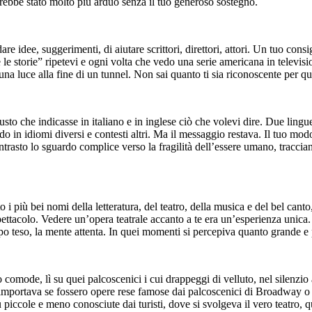
 sarebbe stato molto più arduo senza il tuo generoso sostegno.
 idee, suggerimenti, di aiutare scrittori, direttori, attori. Un tuo cons
e storie” ripetevi e ogni volta che vedo una serie americana in televisio
una luce alla fine di un tunnel. Non sai quanto ti sia riconoscente per qu
giusto che indicasse in italiano e in inglese ciò che volevi dire. Due li
o in idiomi diversi e contesti altri. Ma il messaggio restava. Il tuo mod
ontrasto lo sguardo complice verso la fragilità dell’essere umano, traccian
 più bei nomi della letteratura, del teatro, della musica e del bel canto, 
ettacolo. Vedere un’opera teatrale accanto a te era un’esperienza unica.
orpo teso, la mente attenta. In quei momenti si percepiva quanto grande e 
comode, lì su quei palcoscenici i cui drappeggi di velluto, nel silenzio as
mportava se fossero opere rese famose dai palcoscenici di Broadway o s
 piccole e meno conosciute dai turisti, dove si svolgeva il vero teatro, q