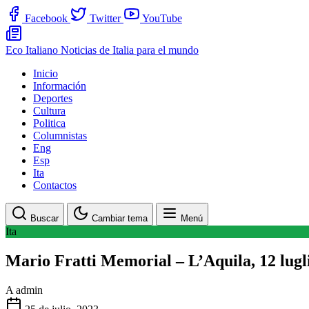
Facebook
Twitter
YouTube
Eco Italiano
Noticias de Italia para el mundo
Inicio
Información
Deportes
Cultura
Politica
Columnistas
Eng
Esp
Ita
Contactos
Buscar
Cambiar tema
Menú
Ita
Mario Fratti Memorial – L’Aquila, 12 lugli
A
admin