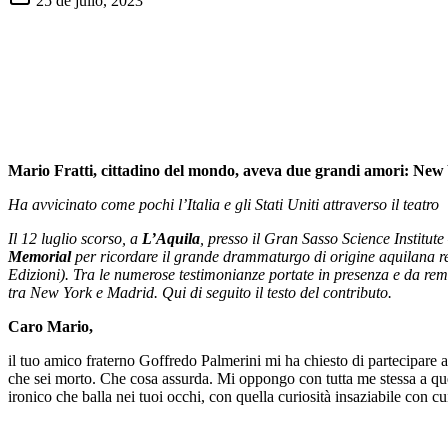
25 de julio, 2023
Mario Fratti, cittadino del mondo, aveva due grandi amori: New
Ha avvicinato come pochi l’Italia e gli Stati Uniti attraverso il teatro
Il 12 luglio scorso, a
L’Aquila
, presso il Gran Sasso Science Institute
Memorial
per ricordare il grande drammaturgo di origine aquilana 
Edizioni). Tra le numerose testimonianze portate in presenza e da re
tra New York e Madrid. Qui di seguito il testo del contributo.
Caro Mario,
il tuo amico fraterno Goffredo Palmerini mi ha chiesto di partecipare a
che sei morto. Che cosa assurda. Mi oppongo con tutta me stessa a ques
ironico che balla nei tuoi occhi, con quella curiosità insaziabile con c