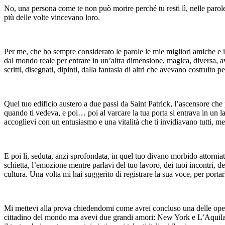
No, una persona come te non può morire perché tu resti lì, nelle parole s
più delle volte vincevano loro.
Per me, che ho sempre considerato le parole le mie migliori amiche e i l
dal mondo reale per entrare in un’altra dimensione, magica, diversa, avv
scritti, disegnati, dipinti, dalla fantasia di altri che avevano costruito 
Quel tuo edificio austero a due passi da Saint Patrick, l’ascensore che 
quando ti vedeva, e poi… poi al varcare la tua porta si entrava in un lab
accoglievi con un entusiasmo e una vitalità che ti invidiavano tutti, m
E poi lì, seduta, anzi sprofondata, in quel tuo divano morbido attorniat
schietta, l’emozione mentre parlavi del tuo lavoro, dei tuoi incontri, d
cultura. Una volta mi hai suggerito di registrare la sua voce, per por
Mi mettevi alla prova chiedendomi come avrei concluso una delle opere
cittadino del mondo ma avevi due grandi amori: New York e L’Aquila. D