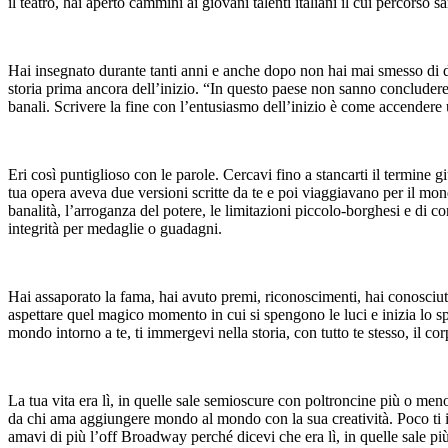
il teatro, hai aperto cammini ai giovani talenti italiani il cui percorso
Hai insegnato durante tanti anni e anche dopo non hai mai smesso di dare
storia prima ancora dell’inizio. “In questo paese non sanno concludere l
banali. Scrivere la fine con l’entusiasmo dell’inizio è come accendere 
Eri così puntiglioso con le parole. Cercavi fino a stancarti il termine 
tua opera aveva due versioni scritte da te e poi viaggiavano per il mond
banalità, l’arroganza del potere, le limitazioni piccolo-borghesi e di c
integrità per medaglie o guadagni.
Hai assaporato la fama, hai avuto premi, riconoscimenti, hai conosciuto i
aspettare quel magico momento in cui si spengono le luci e inizia lo sp
mondo intorno a te, ti immergevi nella storia, con tutto te stesso, il c
La tua vita era lì, in quelle sale semioscure con poltroncine più o meno 
da chi ama aggiungere mondo al mondo con la sua creatività. Poco ti i
amavi di più l’off Broadway perché dicevi che era lì, in quelle sale più