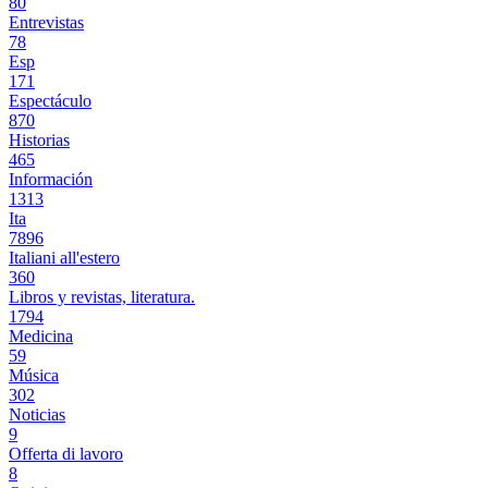
80
Entrevistas
78
Esp
171
Espectáculo
870
Historias
465
Información
1313
Ita
7896
Italiani all'estero
360
Libros y revistas, literatura.
1794
Medicina
59
Música
302
Noticias
9
Offerta di lavoro
8