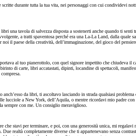
critte durante tutta la tua vita, nei personaggi con cui condividevi notti
ibri una tavola di salvezza disposta a sostenerti anche quando ti senti tra
olgente, a tratti spaventosa perché era una La-La Land, dalla quale sareb
per noi il paese della creatività, dell’immaginazione, del gioco del pensier
portava al tuo pianerottolo, con quel signore impettito che chiudeva il c
irinto di carte, libri accatastati, dipinti, locandine di spettacoli, mani
e compresa.
o anch’esso da libri, ti ascoltavo lasciando in strada qualsiasi problema 
elle lucciole a New York, dell’Aquila, o mentre ricordavi mio padre con i
tarla sempre con me. Un consiglio meraviglioso.
 che stavi per terminare, e poi, con una generosità unica, mi regalavi 
ue realtà completamente diverse che ti appartenevano senza contrasto a