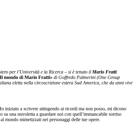
tero per l’Università e la Ricerca – si è tenuto il
Mario Fratti
Il mondo di Mario Fratti»
di Goffredo Palmerini (One Group
taliana eletta nella circoscrizione estera Sud America, che da anni vive
Ho iniziato a scrivere attingendo ai ricordi ma non posso, mi dicono
uto su una nuvoletta a guardare noi con quell’immancabile sorriso
li al mondo mimetizzati nei personaggi delle tue opere.