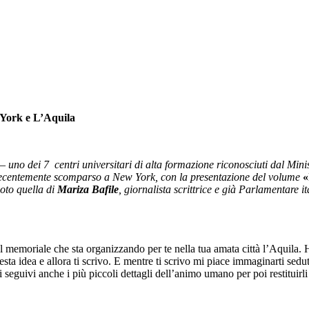
 York e L’Aquila
 – uno dei 7 centri universitari di alta formazione riconosciuti dal Minis
recentemente scomparso a New York, con la presentazione del volume
«
moto quella di
Mariza Bafile
, giornalista scrittrice e già Parlamentare i
l memoriale che sta organizzando per te nella tua amata città l’Aquila. 
ta idea e allora ti scrivo. E mentre ti scrivo mi piace immaginarti sed
ui seguivi anche i più piccoli dettagli dell’animo umano per poi restituir