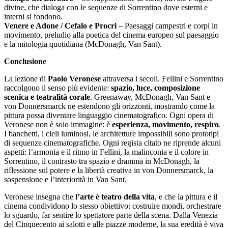
divine, che dialoga con le sequenze di Sorrentino dove esterni e
interni si fondono.
Venere e Adone / Cefalo e Procri
– Paesaggi campestri e corpi in
movimento, preludio alla poetica del cinema europeo sul paesaggio
e la mitologia quotidiana (McDonagh, Van Sant).
Conclusione
La lezione di
Paolo Veronese
attraversa i secoli. Fellini e Sorrentino
raccolgono il senso più evidente:
spazio, luce, composizione
scenica e teatralità corale
. Greenaway, McDonagh, Van Sant e
von Donnersmarck ne estendono gli orizzonti, mostrando come la
pittura possa diventare linguaggio cinematografico. Ogni opera di
Veronese non è solo immagine: è
esperienza, movimento, respiro
.
I banchetti, i cieli luminosi, le architetture impossibili sono prototipi
di sequenze cinematografiche. Ogni regista citato ne riprende alcuni
aspetti: l’armonia e il ritmo in Fellini, la malinconia e il colore in
Sorrentino, il contrasto tra spazio e dramma in McDonagh, la
riflessione sul potere e la libertà creativa in von Donnersmarck, la
sospensione e l’interiorità in Van Sant.
Veronese insegna che
l’arte è teatro della vita
, e che la pittura e il
cinema condividono lo stesso obiettivo: costruire mondi, orchestrare
lo sguardo, far sentire lo spettatore parte della scena. Dalla Venezia
del Cinquecento ai salotti e alle piazze moderne, la sua eredità è viva