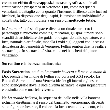
creano un effetto di
sovrapposizione scenografica
, simile alla
stratificazione prospettica di Veronese. Qui, come nei quadri
veneziani, il dettaglio conta quanto l’insieme: il riflesso delle luci sui
bicchieri, la disposizione degli ospiti, la tensione tra individualità e
collettività, tutto contribuisce a un senso di
spettacolo totale
.
In
Amarcord
, la festa di paese diventa un rituale barocco: i
personaggi si muovono come figure teatrali, gli spazi urbani sono
scanditi da architetture che guidano lo sguardo dello spettatore, e la
luce, naturale o artificiale, modella i volti e gli oggetti con la stessa
delicatezza dei panneggi di Veronese. Fellini sembra dire: la realtà è
spettacolo, e lo spettacolo è vita, come nei banchetti del pittore
veneziano.
Sorrentino e la bellezza malinconica
Paolo
Sorrentino
, nei film
La grande bellezza
e
È stata la mano di
Dio
, prende il testimone di Fellini e lo porta nel XXI secolo. La
Roma di Sorrentino è una Venezia ideale: gli interni e gli esterni
sono scenografie dove la luce diventa narrativa, e ogni inquadratura
è costruita come una
tela vivente
.
Ne
La grande bellezza
, la sequenza del ballo nella villa barocca
richiama direttamente il senso del banchetto veronesiano: gli ospiti
sono figure orchestrate, il colore e la luce creano movimento, e lo