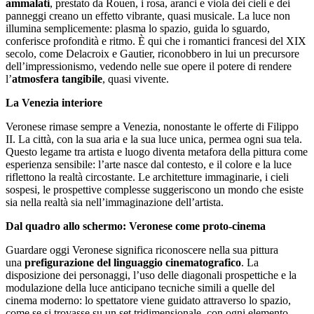
ammalati
, prestato da Rouen, i rosa, aranci e viola dei cieli e dei
panneggi creano un effetto vibrante, quasi musicale. La luce non
illumina semplicemente: plasma lo spazio, guida lo sguardo,
conferisce profondità e ritmo. È qui che i romantici francesi del XIX
secolo, come Delacroix e Gautier, riconobbero in lui un precursore
dell’impressionismo, vedendo nelle sue opere il potere di rendere
l’
atmosfera tangibile
, quasi vivente.
La Venezia interiore
Veronese rimase sempre a Venezia, nonostante le offerte di Filippo
II. La città, con la sua aria e la sua luce unica, permea ogni sua tela.
Questo legame tra artista e luogo diventa metafora della pittura come
esperienza sensibile: l’arte nasce dal contesto, e il colore e la luce
riflettono la realtà circostante. Le architetture immaginarie, i cieli
sospesi, le prospettive complesse suggeriscono un mondo che esiste
sia nella realtà sia nell’immaginazione dell’artista.
Dal quadro allo schermo: Veronese come proto-cinema
Guardare oggi Veronese significa riconoscere nella sua pittura
una
prefigurazione del linguaggio cinematografico
. La
disposizione dei personaggi, l’uso delle diagonali prospettiche e la
modulazione della luce anticipano tecniche simili a quelle del
cinema moderno: lo spettatore viene guidato attraverso lo spazio,
come se si trovasse su un set tridimensionale, con ogni elemento