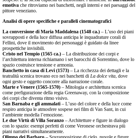
emotiva
che ritroviamo nei banchetti, negli interni e nei paesaggi del
pittore veneziano.
Analisi di opere specifiche e paralleli cinematografici
La conversione di Maria Maddalena (1548 ca.)
– L’uso dei piani
sovrapposti e della luce diffusa anticipa le inquadrature corali di
Fellini, dove il movimento dei personaggi è guidato da linee
prospettiche invisibili.
Cristo nel Tempio (1565 ca.)
– La distribuzione dei corpi e
l’architettura interna richiamano i set barocchi di Sorrentino, dove lo
spazio costruisce tensione e armonia.
Banchetto in casa di Levi (1573)
– La ricchezza dei dettagli e la
teatralità scenica trovano eco nei banchetti di
La dolce vita
, dove
ogni gesto e oggetto concorre alla narrazione corale.
Marte e Venere (1565-1570)
– Mitologia e architettura scenica
come prefigurazione della regia Greenaway, con la composizione
dei corpi che diventa ritmo visivo.
San Barnaba e gli ammalati
– L’uso del colore e della luce come
respiro anticipa le atmosfere sospese nei film di Van Sant, in cui
l’ambiente modella l’emozione.
Le due Virtù di Villa Soranzo
– Architetture e figure in dialogo
con lo spazio: esempi perfetti di come Veronese orchestrava più
piani narrativi simultaneamente.
Olimpo dei Barbaro
– Sovrapposizione di cielo, nuvole e figure