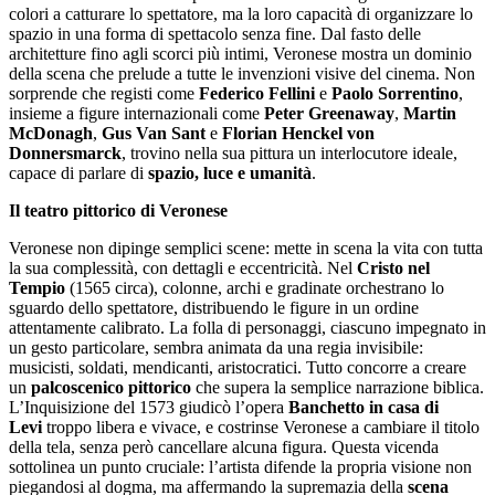
colori a catturare lo spettatore, ma la loro capacità di organizzare lo
spazio in una forma di spettacolo senza fine. Dal fasto delle
architetture fino agli scorci più intimi, Veronese mostra un dominio
della scena che prelude a tutte le invenzioni visive del cinema. Non
sorprende che registi come
Federico Fellini
e
Paolo Sorrentino
,
insieme a figure internazionali come
Peter Greenaway
,
Martin
McDonagh
,
Gus Van Sant
e
Florian Henckel von
Donnersmarck
, trovino nella sua pittura un interlocutore ideale,
capace di parlare di
spazio, luce e umanità
.
Il teatro pittorico di Veronese
Veronese non dipinge semplici scene: mette in scena la vita con tutta
la sua complessità, con dettagli e eccentricità. Nel
Cristo nel
Tempio
(1565 circa), colonne, archi e gradinate orchestrano lo
sguardo dello spettatore, distribuendo le figure in un ordine
attentamente calibrato. La folla di personaggi, ciascuno impegnato in
un gesto particolare, sembra animata da una regia invisibile:
musicisti, soldati, mendicanti, aristocratici. Tutto concorre a creare
un
palcoscenico pittorico
che supera la semplice narrazione biblica.
L’Inquisizione del 1573 giudicò l’opera
Banchetto in casa di
Levi
troppo libera e vivace, e costrinse Veronese a cambiare il titolo
della tela, senza però cancellare alcuna figura. Questa vicenda
sottolinea un punto cruciale: l’artista difende la propria visione non
piegandosi al dogma, ma affermando la supremazia della
scena