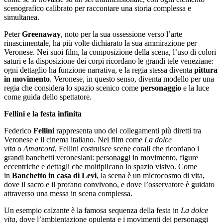
scenografico calibrato per raccontare una storia complessa e
simultanea.
Peter
Greenaway
, noto per la sua ossessione verso l’arte
rinascimentale, ha più volte dichiarato la sua ammirazione per
Veronese. Nei suoi film, la composizione della scena, l’uso di colori
saturi e la disposizione dei corpi ricordano le grandi tele veneziane:
ogni dettaglio ha funzione narrativa, e la regia stessa diventa
pittura
in movimento
. Veronese, in questo senso, diventa modello per una
regia che considera lo spazio scenico come
personaggio
e la luce
come guida dello spettatore.
Fellini e la festa infinita
Federico
Fellini
rappresenta uno dei collegamenti più diretti tra
Veronese e il cinema italiano. Nei film come
La dolce
vita
o
Amarcord
, Fellini costruisce scene corali che ricordano i
grandi banchetti veronesiani: personaggi in movimento, figure
eccentriche e dettagli che moltiplicano lo spazio visivo. Come
in
Banchetto in casa di Levi
, la scena è un microcosmo di vita,
dove il sacro e il profano convivono, e dove l’osservatore è guidato
attraverso una messa in scena complessa.
Un esempio calzante è la famosa sequenza della festa in
La dolce
vita
, dove l’ambientazione opulenta e i movimenti dei personaggi