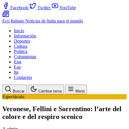
Facebook
Twitter
YouTube
Eco Italiano
Noticias de Italia para el mundo
Inicio
Información
Deportes
Cultura
Politica
Columnistas
Eng
Esp
Ita
Contactos
Buscar
Cambiar tema
Menú
Espectáculo
Veronese, Fellini e Sorrentino: l’arte del
colore e del respiro scenico
A
admin