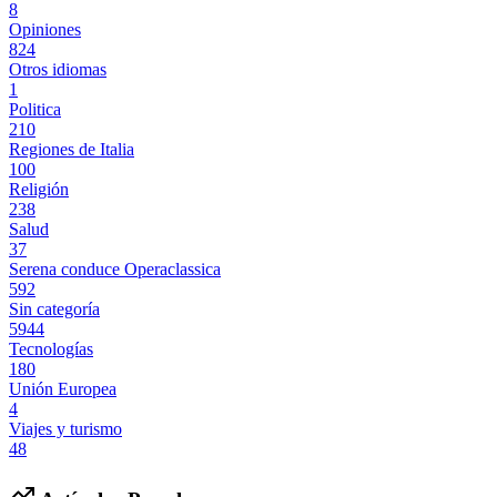
8
Opiniones
824
Otros idiomas
1
Politica
210
Regiones de Italia
100
Religión
238
Salud
37
Serena conduce Operaclassica
592
Sin categoría
5944
Tecnologías
180
Unión Europea
4
Viajes y turismo
48