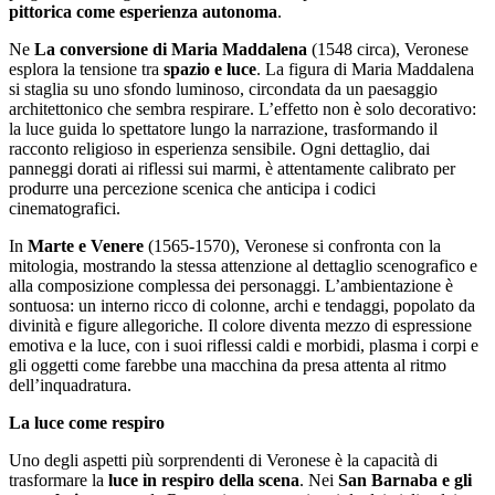
pittorica come esperienza autonoma
.
Ne
La conversione di Maria Maddalena
(1548 circa), Veronese
esplora la tensione tra
spazio e luce
. La figura di Maria Maddalena
si staglia su uno sfondo luminoso, circondata da un paesaggio
architettonico che sembra respirare. L’effetto non è solo decorativo:
la luce guida lo spettatore lungo la narrazione, trasformando il
racconto religioso in esperienza sensibile. Ogni dettaglio, dai
panneggi dorati ai riflessi sui marmi, è attentamente calibrato per
produrre una percezione scenica che anticipa i codici
cinematografici.
In
Marte e Venere
(1565-1570), Veronese si confronta con la
mitologia, mostrando la stessa attenzione al dettaglio scenografico e
alla composizione complessa dei personaggi. L’ambientazione è
sontuosa: un interno ricco di colonne, archi e tendaggi, popolato da
divinità e figure allegoriche. Il colore diventa mezzo di espressione
emotiva e la luce, con i suoi riflessi caldi e morbidi, plasma i corpi e
gli oggetti come farebbe una macchina da presa attenta al ritmo
dell’inquadratura.
La luce come respiro
Uno degli aspetti più sorprendenti di Veronese è la capacità di
trasformare la
luce in respiro della scena
. Nei
San Barnaba e gli