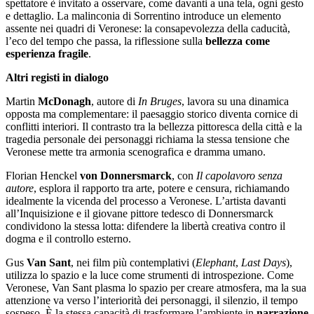
spettatore è invitato a osservare, come davanti a una tela, ogni gesto
e dettaglio. La malinconia di Sorrentino introduce un elemento
assente nei quadri di Veronese: la consapevolezza della caducità,
l’eco del tempo che passa, la riflessione sulla
bellezza come
esperienza fragile
.
Altri registi in dialogo
Martin
McDonagh
, autore di
In Bruges
, lavora su una dinamica
opposta ma complementare: il paesaggio storico diventa cornice di
conflitti interiori. Il contrasto tra la bellezza pittoresca della città e la
tragedia personale dei personaggi richiama la stessa tensione che
Veronese mette tra armonia scenografica e dramma umano.
Florian Henckel
von Donnersmarck
, con
Il capolavoro senza
autore
, esplora il rapporto tra arte, potere e censura, richiamando
idealmente la vicenda del processo a Veronese. L’artista davanti
all’Inquisizione e il giovane pittore tedesco di Donnersmarck
condividono la stessa lotta: difendere la libertà creativa contro il
dogma e il controllo esterno.
Gus
Van Sant
, nei film più contemplativi (
Elephant
,
Last Days
),
utilizza lo spazio e la luce come strumenti di introspezione. Come
Veronese, Van Sant plasma lo spazio per creare atmosfera, ma la sua
attenzione va verso l’interiorità dei personaggi, il silenzio, il tempo
sospeso. È la stessa capacità di trasformare l’ambiente in
narrazione