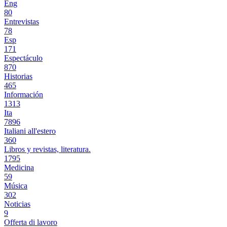
Eng
80
Entrevistas
78
Esp
171
Espectáculo
870
Historias
465
Información
1313
Ita
7896
Italiani all'estero
360
Libros y revistas, literatura.
1795
Medicina
59
Música
302
Noticias
9
Offerta di lavoro