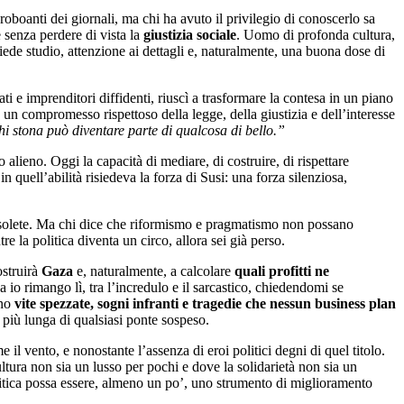
oboanti dei giornali, ma chi ha avuto il privilegio di conoscerlo sa
 senza perdere di vista la
giustizia sociale
. Uomo di profonda cultura,
iede studio, attenzione ai dettagli e, naturalmente, una buona dose di
ati e imprenditori diffidenti, riuscì a trasformare la contesa in un piano
 un compromesso rispettoso della legge, della giustizia e dell’interesse
hi stona può diventare parte di qualcosa di bello.”
ieno. Oggi la capacità di mediare, di costruire, di rispettare
 quell’abilità risiedeva la forza di Susi: una forza silenziosa,
obsolete. Ma chi dice che riformismo e pragmatismo non possano
re la politica diventa un circo, allora sei già perso.
ostruirà
Gaza
e, naturalmente, a calcolare
quali profitti ne
 io rimango lì, tra l’incredulo e il sarcastico, chiedendomi se
ono
vite spezzate, sogni infranti e tragedie che nessun business plan
è più lunga di qualsiasi ponte sospeso.
l vento, e nonostante l’assenza di eroi politici degni di quel titolo.
ura non sia un lusso per pochi e dove la solidarietà non sia un
litica possa essere, almeno un po’, uno strumento di miglioramento