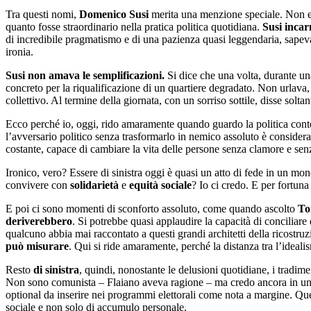
Tra questi nomi,
Domenico Susi
merita una menzione speciale. Non era
quanto fosse straordinario nella pratica politica quotidiana.
Susi incar
di incredibile pragmatismo e di una pazienza quasi leggendaria, sapeva 
ironia.
Susi non amava le semplificazioni.
Si dice che una volta, durante una 
concreto per la riqualificazione di un quartiere degradato. Non urlava,
collettivo. Al termine della giornata, con un sorriso sottile, disse solta
Ecco perché io, oggi, rido amaramente quando guardo la politica contem
l’avversario politico senza trasformarlo in nemico assoluto è considerat
costante, capace di cambiare la vita delle persone senza clamore e sen
Ironico, vero? Essere di sinistra oggi è quasi un atto di fede in un 
convivere con
solidarietà
e
equità sociale
? Io ci credo. E per fortuna
E poi ci sono momenti di sconforto assoluto, come quando ascolto
To
deriverebbero
. Si potrebbe quasi applaudire la capacità di conciliare
qualcuno abbia mai raccontato a questi grandi architetti della ricostr
può misurare
. Qui si ride amaramente, perché la distanza tra l’ideali
Resto
di sinistra
, quindi, nonostante le delusioni quotidiane, i tradim
Non sono comunista – Flaiano aveva ragione – ma credo ancora in un’id
optional da inserire nei programmi elettorali come nota a margine. Que
sociale e non solo di accumulo personale.