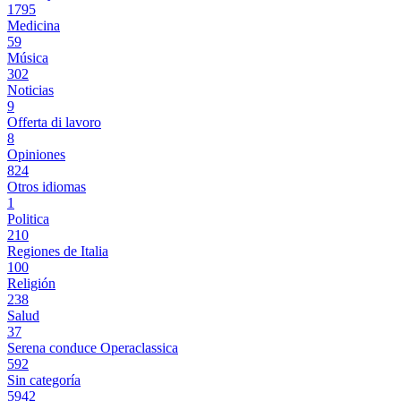
1795
Medicina
59
Música
302
Noticias
9
Offerta di lavoro
8
Opiniones
824
Otros idiomas
1
Politica
210
Regiones de Italia
100
Religión
238
Salud
37
Serena conduce Operaclassica
592
Sin categoría
5942