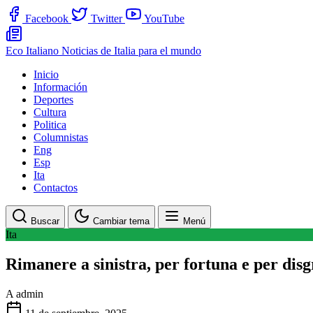
Facebook
Twitter
YouTube
Eco Italiano
Noticias de Italia para el mundo
Inicio
Información
Deportes
Cultura
Politica
Columnistas
Eng
Esp
Ita
Contactos
Buscar
Cambiar tema
Menú
Ita
Rimanere a sinistra, per fortuna e per disg
A
admin