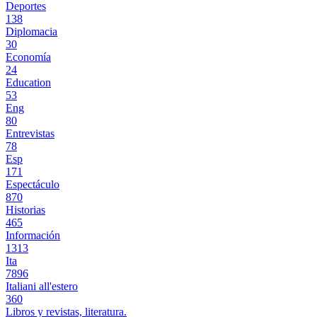
Deportes
138
Diplomacia
30
Economía
24
Education
53
Eng
80
Entrevistas
78
Esp
171
Espectáculo
870
Historias
465
Información
1313
Ita
7896
Italiani all'estero
360
Libros y revistas, literatura.