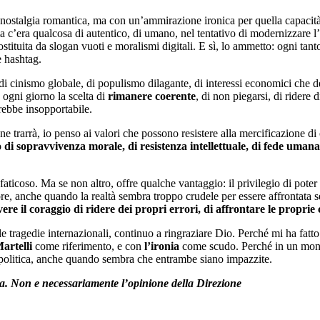
 nostalgia romantica, ma con un’ammirazione ironica per quella capacità
ma c’era qualcosa di autentico, di umano, nel tentativo di modernizzare l’I
tuita da slogan vuoti e moralismi digitali. E sì, lo ammetto: ogni tanto
e hashtag.
i di cinismo globale, di populismo dilagante, di interessi economici che 
 ogni giorno la scelta di
rimanere coerente
, di non piegarsi, di ridere 
rebbe insopportabile.
i ne trarrà, io penso ai valori che possono resistere alla mercificazione d
o di sopravvivenza morale, di resistenza intellettuale, di fede umana
oso. Ma se non altro, offre qualche vantaggio: il privilegio di poter gu
mpre, anche quando la realtà sembra troppo crudele per essere affrontata 
ere il coraggio di ridere dei propri errori, di affrontare le propri
elle tragedie internazionali, continuo a ringraziare Dio. Perché mi ha fatto
artelli
come riferimento, e con
l’ironia
come scudo. Perché in un mondo
a politica, anche quando sembra che entrambe siano impazzite.
sta. Non e necessariamente l’opinione della Direzione