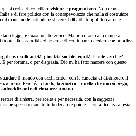
 quasi eroica di conciliare
visione e pragmatismo
. Non erano
talia e di fare politica con la consapevolezza che nulla si costruisce
 mi mancano le polemiche sincere, i dibattiti lunghi fino a notte
dettano legge, è quasi un atto eroico. Ma non eroico alla maniera
di fronte alle assurdità del potere e di continuare a credere che
un altro
i ogni cosa:
solidarietà, giustizia sociale, equità
. Parole vecchie?
. E per fortuna, o per disgrazia, Dio mi ha fatto nascere con questo
ardare il mondo con occhi critici, con la capacità di distinguere il
senza ironia. Perché, in fondo, la
sinistra – quella che non si piega,
e contraddizioni e di rimanere umana.
 restare di sinistra, per scelta e per necessità, con la saggezza
 che spesso misura tutto in denaro e potere, la vera ricchezza resta