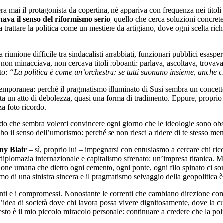
 mai il protagonista da copertina, né appariva con frequenza nei titoli r
nava il senso del riformismo serio
, quello che cerca soluzioni concrete
trattare la politica come un mestiere da artigiano, dove ogni scelta rich
riunione difficile tra sindacalisti arrabbiati, funzionari pubblici esasper
 non minacciava, non cercava titoli roboanti: parlava, ascoltava, trovava
nto:
“La politica è come un’orchestra: se tutti suonano insieme, anche c
poranea: perché il pragmatismo illuminato di Susi sembra un concetto al
a un atto di debolezza, quasi una forma di tradimento. Eppure, proprio in
za foto ricordo.
mondo che sembra volerci convincere ogni giorno che le ideologie sono 
 ho il senso dell’umorismo: perché se non riesci a ridere di te stesso ment
ny Blair
– sì, proprio lui – impegnarsi con entusiasmo a cercare chi ric
 diplomazia internazionale e capitalismo sfrenato: un’impresa titanica. Ma
uzione umana che dietro ogni cemento, ogni ponte, ogni filo spinato ci s
smo di una sinistra sincera e il pragmatismo selvaggio della geopolitica 
enti e i compromessi. Nonostante le correnti che cambiano direzione come i
ea di società dove chi lavora possa vivere dignitosamente, dove la cult
sto è il mio piccolo miracolo personale: continuare a credere che la po