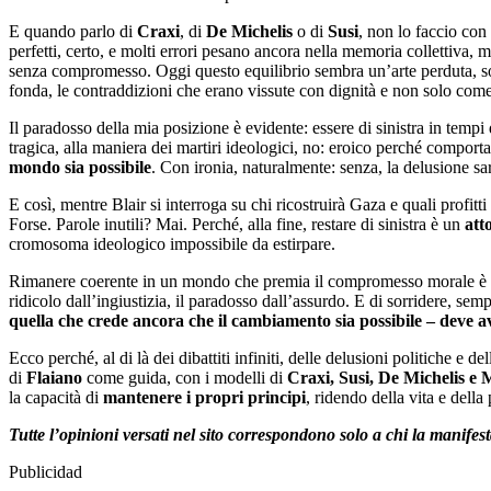
E quando parlo di
Craxi
, di
De Michelis
o di
Susi
, non lo faccio con
perfetti, certo, e molti errori pesano ancora nella memoria collettiva, 
senza compromesso. Oggi questo equilibrio sembra un’arte perduta, sosti
fonda, le contraddizioni che erano vissute con dignità e non solo com
Il paradosso della mia posizione è evidente: essere di sinistra in temp
tragica, alla maniera dei martiri ideologici, no: eroico perché comporta
mondo sia possibile
. Con ironia, naturalmente: senza, la delusione sa
E così, mentre Blair si interroga su chi ricostruirà Gaza e quali profitt
Forse. Parole inutili? Mai. Perché, alla fine, restare di sinistra è un
att
cromosoma ideologico impossibile da estirpare.
Rimanere coerente in un mondo che premia il compromesso morale è fatic
ridicolo dall’ingiustizia, il paradosso dall’assurdo. E di sorridere, se
quella che crede ancora che il cambiamento sia possibile – deve av
Ecco perché, al di là dei dibattiti infiniti, delle delusioni politiche e d
di
Flaiano
come guida, con i modelli di
Craxi, Susi, De Michelis e M
la capacità di
mantenere i propri principi
, ridendo della vita e dell
Tutte l’opinioni versati nel sito correspondono solo a chi la manife
Publicidad