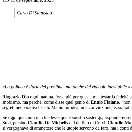
11 de septiembre, 2025
Carlo Di Stanislao
«La politica è l’arte del possibile, ma anche del ridicolo inevitabile.»
Ringrazio
Dio
ogni mattina, forse più per questa mia testarda fedeltà a 
snobismo, ma perché, come disse quel genio di
Ennio Flaiano
, “non
segreti nei paradisi fiscali. Ma ho un’idea, una convinzione, e, sopratt
Se oggi qualcuno mi chiedesse quale sinistra sostengo, risponderei se
Susi
, persino
Claudio De Michelis
e il delfino di Craxi,
Claudio Mar
si vergognava di ammettere che le utopie servono da faro, ma i conti da