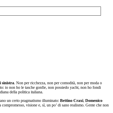
i sinistra
. Non per ricchezza, non per comodità, non per moda o
o: io non ho le tasche gonfie, non possiedo yacht, non ho fondi
iana della politica italiana.
vano un certo pragmatismo illuminato:
Bettino Craxi
,
Domenico
ma compromesso, visione e, sì, un po’ di sano realismo. Gente che non