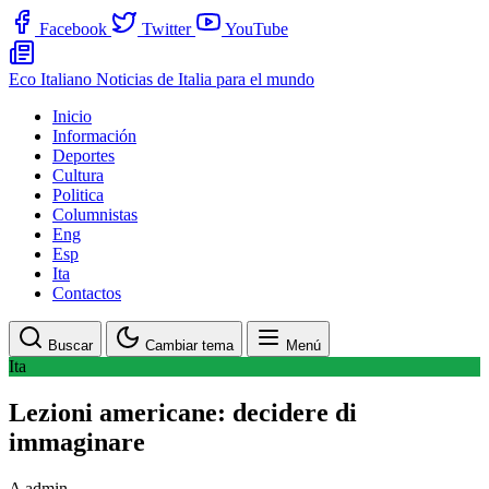
Facebook
Twitter
YouTube
Eco Italiano
Noticias de Italia para el mundo
Inicio
Información
Deportes
Cultura
Politica
Columnistas
Eng
Esp
Ita
Contactos
Buscar
Cambiar tema
Menú
Ita
Lezioni americane: decidere di
immaginare
A
admin