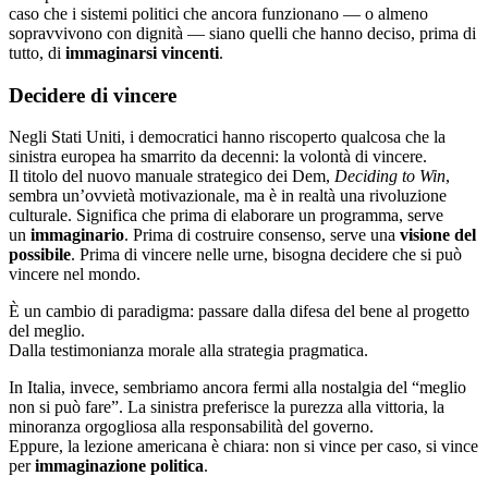
caso che i sistemi politici che ancora funzionano — o almeno
sopravvivono con dignità — siano quelli che hanno deciso, prima di
tutto, di
immaginarsi vincenti
.
Decidere di vincere
Negli Stati Uniti, i democratici hanno riscoperto qualcosa che la
sinistra europea ha smarrito da decenni: la volontà di vincere.
Il titolo del nuovo manuale strategico dei Dem,
Deciding to Win
,
sembra un’ovvietà motivazionale, ma è in realtà una rivoluzione
culturale. Significa che prima di elaborare un programma, serve
un
immaginario
. Prima di costruire consenso, serve una
visione del
possibile
. Prima di vincere nelle urne, bisogna decidere che si può
vincere nel mondo.
È un cambio di paradigma: passare dalla difesa del bene al progetto
del meglio.
Dalla testimonianza morale alla strategia pragmatica.
In Italia, invece, sembriamo ancora fermi alla nostalgia del “meglio
non si può fare”. La sinistra preferisce la purezza alla vittoria, la
minoranza orgogliosa alla responsabilità del governo.
Eppure, la lezione americana è chiara: non si vince per caso, si vince
per
immaginazione politica
.