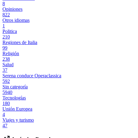
8
Opiniones
822
Otros idiomas
1
Politica
210
Regiones de Italia
99
Religión
238
Salud
37
Serena conduce Operaclassica
592
Sin categoría
5940
Tecnologías
180
Unión Europea
4
Viajes y turismo
47