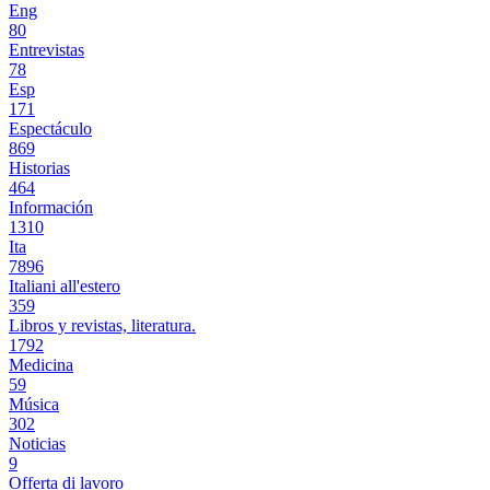
Eng
80
Entrevistas
78
Esp
171
Espectáculo
869
Historias
464
Información
1310
Ita
7896
Italiani all'estero
359
Libros y revistas, literatura.
1792
Medicina
59
Música
302
Noticias
9
Offerta di lavoro