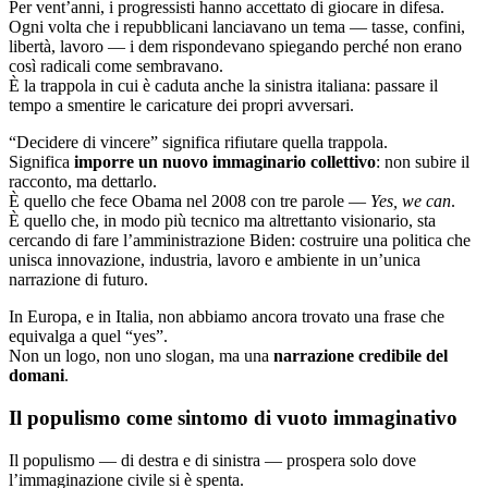
Per vent’anni, i progressisti hanno accettato di giocare in difesa.
Ogni volta che i repubblicani lanciavano un tema — tasse, confini,
libertà, lavoro — i dem rispondevano spiegando perché non erano
così radicali come sembravano.
È la trappola in cui è caduta anche la sinistra italiana: passare il
tempo a smentire le caricature dei propri avversari.
“Decidere di vincere” significa rifiutare quella trappola.
Significa
imporre un nuovo immaginario collettivo
: non subire il
racconto, ma dettarlo.
È quello che fece Obama nel 2008 con tre parole —
Yes, we can
.
È quello che, in modo più tecnico ma altrettanto visionario, sta
cercando di fare l’amministrazione Biden: costruire una politica che
unisca innovazione, industria, lavoro e ambiente in un’unica
narrazione di futuro.
In Europa, e in Italia, non abbiamo ancora trovato una frase che
equivalga a quel “yes”.
Non un logo, non uno slogan, ma una
narrazione credibile del
domani
.
Il populismo come sintomo di vuoto immaginativo
Il populismo — di destra e di sinistra — prospera solo dove
l’immaginazione civile si è spenta.