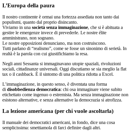
L’Europa della paura
Il nostro continente è ormai una fortezza assediata non tanto dai
populismi, quanto dal proprio disincanto.
Viviamo in una
società senza immaginazione
, che si è abituata a
gestire le emergenze invece di prevederle. Le nostre élite
amministrano, non sognano.
Le nostre opposizioni denunciano, ma non costruiscono.
Tutti parlano di “realismo”, come se fosse un sinonimo di serietà. In
realtà è la parola con cui giustifichiamo la resa.
Negli anni Sessanta si immaginavano utopie spaziali, rivoluzioni
sociali, cittadinanze universali. Oggi discutiamo se sia meglio la flat
tax o il cashback. È il sintomo di una politica ridotta a Excel.
L’immaginazione, in questo senso, è diventata una forma
di
disobbedienza democratica
: chi osa immaginare viene subito
etichettato come ingenuo o estremista. Ma senza immaginazione non
esistono alternative, e senza alternative la democrazia si atrofizza.
La lezione americana (per chi vuole ascoltarla)
Il manuale dei democratici americani, in fondo, dice una cosa
semplicissima: smettiamola di farci definire dagli altri.