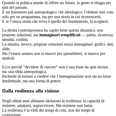
Quando la politica smette di offrire un futuro, la gente si rifugia nei
miti del passato.
È un fenomeno più antropologico che ideologico: l’elettore non vota
solo per un programma, ma per una storia in cui riconoscersi.
E se l’unica storia che trova è quella del risentimento, la sceglierà.
La destra contemporanea ha capito bene questa dinamica: non
propone soluzioni, ma
immaginari semplificati
— patria, sicurezza,
identità, confini.
La sinistra, invece, propone soluzioni senza immaginari: grafici, dati,
slide.
Ma l’essere umano non si muove per spreadsheet, si muove per
simboli.
Ecco perché “decidere di vincere” non è una frase da spin doctor,
ma una sfida antropologica.
Richiede di tornare a credere che l’immaginazione non sia un lusso
intellettuale, ma una forma di potere.
Dalla resilienza alla visione
Negli ultimi anni abbiamo idolatrato la resilienza: la capacità di
resistere, adattarsi, sopravvivere. Ma resistere non basta.
La resilienza è la virtù dei tempi di crisi, non dei tempi di
costruzione.