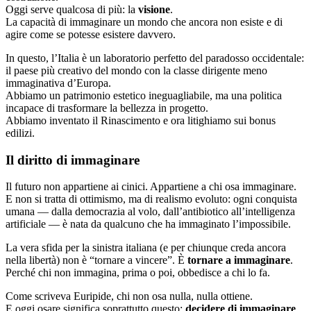
Oggi serve qualcosa di più: la
visione
.
La capacità di immaginare un mondo che ancora non esiste e di
agire come se potesse esistere davvero.
In questo, l’Italia è un laboratorio perfetto del paradosso occidentale:
il paese più creativo del mondo con la classe dirigente meno
immaginativa d’Europa.
Abbiamo un patrimonio estetico ineguagliabile, ma una politica
incapace di trasformare la bellezza in progetto.
Abbiamo inventato il Rinascimento e ora litighiamo sui bonus
edilizi.
Il diritto di immaginare
Il futuro non appartiene ai cinici. Appartiene a chi osa immaginare.
E non si tratta di ottimismo, ma di realismo evoluto: ogni conquista
umana — dalla democrazia al volo, dall’antibiotico all’intelligenza
artificiale — è nata da qualcuno che ha immaginato l’impossibile.
La vera sfida per la sinistra italiana (e per chiunque creda ancora
nella libertà) non è “tornare a vincere”. È
tornare a immaginare
.
Perché chi non immagina, prima o poi, obbedisce a chi lo fa.
Come scriveva Euripide, chi non osa nulla, nulla ottiene.
E oggi osare significa soprattutto questo:
decidere di immaginare
.