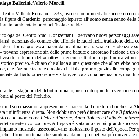
tiago Ballerini
e
Valerio Morelli.
al Teatro Valle di Roma nel 1833, riscosse un immediato successo con deci
ulla figura di Cardenio, personaggio ispirato all’uomo senza senno della
libretto, ambientato però nell’isola caraibica.
loga del Centro Studi Donizettiani – derivano nuovi personaggi assenti 
idamà, personaggio comico che affonda le radici nella tradizione della c
endo in forma grottesca ma cruda una dinamica razziale di violenza e so
 – trovano espressione sin dalle prime battute e ancorano l’azione a un c
so tra il timore del «matto» – dei cui scatti d’ira è qui l’unica vittima 
torico preciso, è chiaro che alluda a una questione che allora ebbe notevo
, che l’azione teatrale circolava in Italia proprio grazie alle compagnie
onunciate da Bartolomeo rende visibile, senza alcuna mediazione, una di
i durante la stagione del debutto romano, inserendo quindi la versione co
onia al posto del Preludio.
sini il suo massimo rappresentante – racconta il direttore d’orchestra 
 stata un’influenza diretta. Non dobbiamo però dimenticare che
Il furioso
è
posto capolavori come
L’elisir d’amore
,
Anna Bolena
e
Il diluvio univers
fettamente riconoscibile. All’epoca è stata uno dei più grandi successi d
 l’impianto musicale, assecondavano moltissimo il gusto dell’epoca. Per 
, che affrontano tematiche simili ma da una prospettiva più universale e 