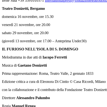
Irene Sala +39 3391010571
internationalpress@fondazioneteatrodoniz
Teatro Donizetti, Bergamo
domenica 16 novembre, ore 15.30
venerdì 21 novembre, ore 20.00
sabato 29 novembre, ore 20.00
(giovedì 13 novembre, ore 17.00 – Anteprima Under30)
IL FURIOSO NELL’ISOLA DI S. DOMINGO
Melodramma in due atti di
Iacopo Ferretti
Musica di
Gaetano Donizetti
Prima rappresentazione: Roma, Teatro Valle, 2 gennaio 1833
Edizione critica a cura di Eleonora Di Cintio © Casa Ricordi, Milano
con la collaborazione e il contributo della Fondazione Teatro Donizet
Direttore
Alessandro Palumbo
Regia
Manuel Renga