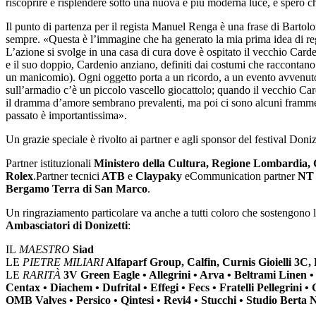
riscoprire e risplendere sotto una nuova e più moderna luce, e spero ch
Il punto di partenza per il regista Manuel Renga è una frase di Barto
sempre. «Questa è l’immagine che ha generato la mia prima idea di re
L’azione si svolge in una casa di cura dove è ospitato il vecchio Card
e il suo doppio, Cardenio anziano, definiti dai costumi che raccontano 
un manicomio). Ogni oggetto porta a un ricordo, a un evento avvenuto s
sull’armadio c’è un piccolo vascello giocattolo; quando il vecchio Card
il dramma d’amore sembrano prevalenti, ma poi ci sono alcuni framment
passato è importantissima».
Un grazie speciale è rivolto ai partner e agli sponsor del festival Don
Partner istituzionali
Ministero della Cultura, Regione Lombardia
Rolex
.Partner tecnici
ATB
e
Claypaky
eCommunication partner
NT 
Bergamo Terra di San Marco
.
Un ringraziamento particolare va anche a tutti coloro che sostengono l
Ambasciatori di Donizetti
:
IL
MAESTRO
Siad
LE
PIETRE MILIARI
Alfaparf Group, Calfin, Curnis Gioielli 3C,
LE
RARITÀ
3V Green Eagle • Allegrini • Arva • Beltrami Linen 
Centax • Diachem • Dufrital • Effegi • Fecs • Fratelli Pellegrini 
OMB Valves • Persico • Qintesi • Revi4 • Stucchi • Studio Berta