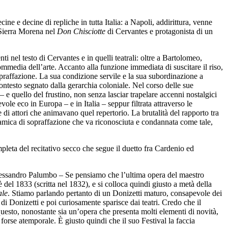
ne e decine di repliche in tutta Italia: a Napoli, addirittura, venne
 Sierra Morena nel
Don Chisciotte
di Cervantes e protagonista di un
nel testo di Cervantes e in quelli teatrali: oltre a Bartolomeo,
ommedia dell’arte. Accanto alla funzione immediata di suscitare il riso,
praffazione. La sua condizione servile e la sua subordinazione a
ontesto segnato dalla gerarchia coloniale. Nel corso delle sue
– e quello del frustino, non senza lasciar trapelare accenni nostalgici
le eco in Europa – e in Italia – seppur filtrata attraverso le
 di attori che animavano quel repertorio. La brutalità del rapporto tra
namica di sopraffazione che va riconosciuta e condannata come tale,
mpleta del recitativo secco che segue il duetto fra Cardenio ed
Alessandro Palumbo – Se pensiamo che l’ultima opera del maestro
 del 1833 (scritta nel 1832), e si colloca quindi giusto a metà della
ale
. Stiamo parlando pertanto di un Donizetti maturo, consapevole dei
i Donizetti e poi curiosamente sparisce dai teatri. Credo che il
questo, nonostante sia un’opera che presenta molti elementi di novità,
forse atemporale. È giusto quindi che il suo Festival la faccia