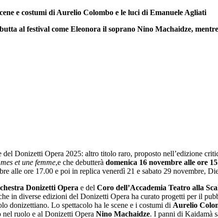
ene e costumi di Aurelio Colombo e le luci di Emanuele Agliati
ebutta al festival come Eleonora il soprano Nino Machaidze, mentr
e del Donizetti Opera 2025: altro titolo raro, proposto nell’edizione cri
es et une f
emme
,e che debutterà
domenica 16 novembre alle ore 15.
re alle ore 17.00 e poi in replica venerdì 21 e sabato 29 novembre, Dies
chestra Donizetti Opera
e del
Coro dell’Accademia Teatro alla Sca
 che in diverse edizioni del Donizetti Opera ha curato progetti per il pu
itolo donizettiano. Lo spettacolo ha le scene e i costumi di
Aurelio Col
o nel ruolo e al Donizetti Opera
Nino Machaidze
. I panni di Kaidamà s