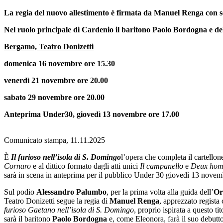
La regia del nuovo allestimento è firmata da Manuel Renga con sc
Nel ruolo principale di Cardenio il baritono Paolo Bordogna e d
Bergamo, Teatro Donizetti
domenica 16 novembre ore 15.30
venerdì 21 novembre ore 20.00
sabato 29 novembre ore 20.00
Anteprima Under30, giovedì 13 novembre ore 17.00
Comunicato stampa, 11.11.2025
È
Il furioso nell’isola di S. Domingo
l’opera che completa il cartellon
Cornaro
e al dittico formato dagli atti unici
Il campanello
e
Deux homm
sarà in scena in anteprima per il pubblico Under 30 giovedì 13 novemb
Sul podio
Alessandro Palumbo
, per la prima volta alla guida dell’
Or
Teatro Donizetti segue la regia di
Manuel Renga
, apprezzato regista
furioso Gaetano nell
’isola di S. Domingo
, proprio ispirata a questo t
sarà il baritono
Paolo Bordogna
e, come Eleonora, farà il suo debutt