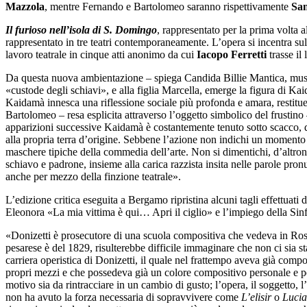
Mazzola
, mentre Fernando e Bartolomeo saranno rispettivamente
San
Il furioso nell’isola di S. Domingo
, rappresentato per la prima volta 
rappresentato in tre teatri contemporaneamente. L’opera si incentra s
lavoro teatrale in cinque atti anonimo da cui
Iacopo Ferretti
trasse il 
Da questa nuova ambientazione – spiega Candida Billie Mantica, musico
«custode degli schiavi», e alla figlia Marcella, emerge la figura di Ka
Kaidamà innesca una riflessione sociale più profonda e amara, restitu
Bartolomeo – resa esplicita attraverso l’oggetto simbolico del frustino
apparizioni successive Kaidamà è costantemente tenuto sotto scacco, divi
alla propria terra d’origine. Sebbene l’azione non indichi un momento s
maschere tipiche della commedia dell’arte. Non si dimentichi, d’altronde
schiavo e padrone, insieme alla carica razzista insita nelle parole pr
anche per mezzo della finzione teatrale».
L’edizione critica eseguita a Bergamo ripristina alcuni tagli effettuat
Eleonora «La mia vittima è qui… Apri il ciglio» e l’impiego della Sinf
«Donizetti è prosecutore di una scuola compositiva che vedeva in Ros
pesarese è del 1829, risulterebbe difficile immaginare che non ci sia
carriera operistica di Donizetti, il quale nel frattempo aveva già com
propri mezzi e che possedeva già un colore compositivo personale e per
motivo sia da rintracciare in un cambio di gusto; l’opera, il soggetto,
non ha avuto la forza necessaria di sopravvivere come
L’elisir
o
Lucia