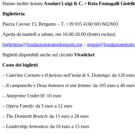
Hanno inoltre donato
Assolari Luigi & C. • Rota Fumagalli Gioiell
Biglietteria
Piazza Cavour 15, Bergamo – T. +39 035 4160 601/602/603
Aperta da martedì a sabato, ore 16.00-20.00 (festivi esclusi)
biglietteria@fondazioneteatrodonizetti.org
–
gruppi@fondazioneteatro
Biglietti disponibili anche sul circuito
Vivaticket
Costo dei biglietti
–
Caterina Cornaro
e
Il furioso nell’isola di S. Domingo
: da 120 euro
–
Il campanello
e
Deux hommes et une femme
: da 105 euro a 40 euro
–
Anteprime Under30
: 10 euro
–
Opera Family
: da 5 euro a 12 euro
–
The Donizetti Brunch
: da 15 euro a 28 euro
–
Leadership Armonica
: da 10 euro a 15 euro