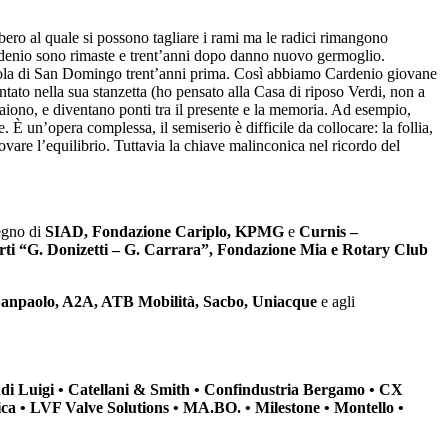
lbero al quale si possono tagliare i rami ma le radici rimangono
rdenio sono rimaste e trent’anni dopo danno nuovo germoglio.
l’isola di San Domingo trent’anni prima. Così abbiamo Cardenio giovane
ntato nella sua stanzetta (ho pensato alla Casa di riposo Verdi, non a
aiono, e diventano ponti tra il presente e la memoria. Ad esempio,
È un’opera complessa, il semiserio è difficile da collocare: la follia,
are l’equilibrio. Tuttavia la chiave malinconica nel ricordo del
egno di
SIAD, Fondazione Cariplo, KPMG
e
Curnis –
Arti “G. Donizetti – G. Carrara”, Fondazione Mia e Rotary Club
Sanpaolo, A2A, ATB Mobilità, Sacbo, Uniacque
e agli
ndi Luigi • Catellani & Smith • Confindustria Bergamo • CX
imica • LVF Valve Solutions • MA.BO. • Milestone • Montello •