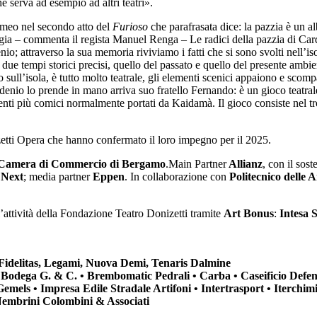
e serva ad esempio ad altri teatri».
lomeo nel secondo atto del
Furioso
che parafrasata dice: la pazzia è un a
gia – commenta il regista Manuel Renga – Le radici della pazzia di Ca
enio; attraverso la sua memoria riviviamo i fatti che si sono svolti nel
due tempi storici precisi, quello del passato e quello del presente ambie
ull’isola, è tutto molto teatrale, gli elementi scenici appaiono e scomp
enio lo prende in mano arriva suo fratello Fernando: è un gioco teatrale. 
i più comici normalmente portati da Kaidamà. Il gioco consiste nel trov
izetti Opera che hanno confermato il loro impegno per il 2025.
, Camera di Commercio di Bergamo
.Main Partner
Allianz
, con il sost
Next
; media partner
Eppen
. In collaborazione con
Politecnico delle 
’attività della Fondazione Teatro Donizetti tramite
Art Bonus
:
Intesa 
 Fidelitas, Legami, Nuova Demi, Tenaris Dalmine
• Bodega G. & C. • Brembomatic Pedrali • Carba • Caseificio Defe
• Gemels • Impresa Edile Stradale Artifoni • Intertrasport • Iterch
 Nembrini Colombini & Associati