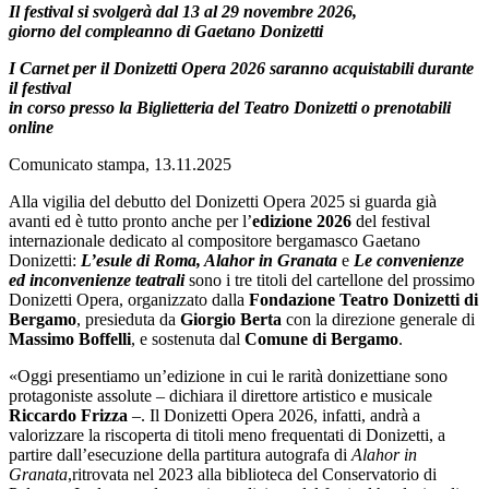
Il festival si svolgerà dal 13 al 29 novembre 2026,
giorno del compleanno di Gaetano Donizetti
I Carnet per il Donizetti Opera 2026 saranno acquistabili durante
il festival
in corso presso
la Biglietteria del Teatro Donizetti o prenotabili
online
Comunicato stampa, 13.11.2025
Alla vigilia del debutto del Donizetti Opera 2025 si guarda già
avanti ed è tutto pronto anche per l’
edizione 2026
del festival
internazionale dedicato al compositore bergamasco Gaetano
Donizetti:
L’esule di Roma, Alahor in Granata
e
Le convenienze
ed inconvenienze teatrali
sono i tre titoli del cartellone del prossimo
Donizetti Opera, organizzato dalla
Fondazione Teatro Donizetti di
Bergamo
, presieduta da
Giorgio Berta
con la direzione generale di
Massimo Boffelli
, e sostenuta dal
Comune di Bergamo
.
«Oggi presentiamo un’edizione in cui le rarità donizettiane sono
protagoniste assolute – dichiara il direttore artistico e musicale
Riccardo Frizza
–. Il Donizetti Opera 2026, infatti, andrà a
valorizzare la riscoperta di titoli meno frequentati di Donizetti, a
partire dall’esecuzione della partitura autografa di
Alahor in
Granata
,ritrovata nel 2023 alla biblioteca del Conservatorio di