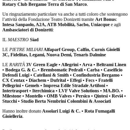
Rotary Club Bergamo Terra di San Marco
.
Un ringraziamento particolare va anche a tutti coloro che sostengono
l’attività della Fondazione Teatro Donizetti tramite
Art Bonus
:
Intesa Sanpaolo, A2A, ATB Mobilità, Sacbo, Uniacque
e agli
Ambasciatori di Donizetti
:
IL
MAESTRO
Siad
LE
PIETRE MILIARI
Alfaparf Group, Calfin, Curnis Gioielli
3C, Fidelitas, Legami, Nuova Demi, Tenaris Dalmine
LE
RARITÀ
3V Green Eagle • Allegrini • Arva • Beltrami Linen
• Bodega G. & C. • Brembomatic Pedrali • Carba • Caseificio
Defendi Luigi • Catellani & Smith • Confindustria Bergamo •
CX Centax • Diachem • Dufrital • Effegi • Fecs • Fratelli
Pellegrini • Gemels • Impresa Edile Stradale Artifoni •
Intertrasport • Iterchimica • LVF Valve Solutions • MA.BO. •
Milestone • Montello • OMB Valves • Persico • Qintesi • Revi4 •
Stucchi • Studio Berta Nembrini Colombini & Associati
Hanno inoltre donato
Assolari Luigi & C. • Rota Fumagalli
Gioielleria
.