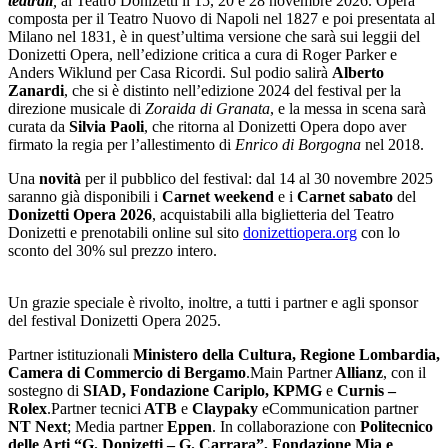
teatrali
,
al Teatro Donizetti il 15, 20 e 28 novembre 2026. Opera
composta per il Teatro Nuovo di Napoli nel 1827 e poi presentata al
Milano nel 1831, è in quest’ultima versione che sarà sui leggii del
Donizetti Opera, nell’edizione critica a cura di Roger Parker e
Anders Wiklund per Casa Ricordi. Sul podio salirà
Alberto
Zanardi
, che si è distinto nell’edizione 2024 del festival per la
direzione musicale di
Zoraida di Granata
, e la messa in scena sarà
curata da
Silvia Paoli
, che ritorna al Donizetti Opera dopo aver
firmato la regia per l’allestimento di
Enrico di
Borgogna
nel 2018.
Una
novità
per il pubblico del festival: dal 14 al 30 novembre 2025
saranno già disponibili i
Carnet weekend
e i
Carnet sabato
del
Donizetti Opera 2026
, acquistabili alla biglietteria del Teatro
Donizetti e prenotabili online sul sito
donizettiopera.org
con lo
sconto del 30% sul prezzo intero.
Un grazie speciale è rivolto, inoltre, a tutti i partner e agli sponsor
del festival Donizetti Opera 2025.
Partner istituzionali
Ministero della Cultura, Regione Lombardia,
Camera di Commercio di Bergamo
.Main Partner
Allianz
, con il
sostegno di
SIAD, Fondazione Cariplo, KPMG
e
Curnis –
Rolex
.Partner tecnici
ATB
e
Claypaky
eCommunication partner
NT Next
; Media partner
Eppen
. In collaborazione con
Politecnico
delle Arti “G. Donizetti – G. Carrara”, Fondazione Mia e