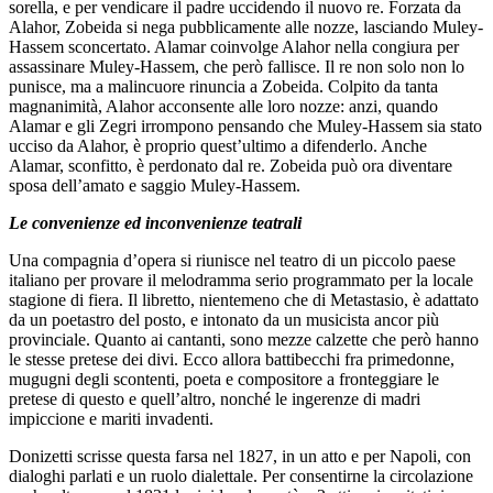
sorella, e per vendicare il padre uccidendo il nuovo re. Forzata da
Alahor, Zobeida si nega pubblicamente alle nozze, lasciando Muley-
Hassem sconcertato. Alamar coinvolge Alahor nella congiura per
assassinare Muley-Hassem, che però fallisce. Il re non solo non lo
punisce, ma a malincuore rinuncia a Zobeida. Colpito da tanta
magnanimità, Alahor acconsente alle loro nozze: anzi, quando
Alamar e gli Zegri irrompono pensando che Muley-Hassem sia stato
ucciso da Alahor, è proprio quest’ultimo a difenderlo. Anche
Alamar, sconfitto, è perdonato dal re. Zobeida può ora diventare
sposa dell’amato e saggio Muley-Hassem.
Le convenienze ed inconvenienze teatrali
Una compagnia d’opera si riunisce nel teatro di un piccolo paese
italiano per provare il melodramma serio programmato per la locale
stagione di fiera. Il libretto, nientemeno che di Metastasio, è adattato
da un poetastro del posto, e intonato da un musicista ancor più
provinciale. Quanto ai cantanti, sono mezze calzette che però hanno
le stesse pretese dei divi. Ecco allora battibecchi fra primedonne,
mugugni degli scontenti, poeta e compositore a fronteggiare le
pretese di questo e quell’altro, nonché le ingerenze di madri
impiccione e mariti invadenti.
Donizetti scrisse questa farsa nel 1827, in un atto e per Napoli, con
dialoghi parlati e un ruolo dialettale. Per consentirne la circolazione