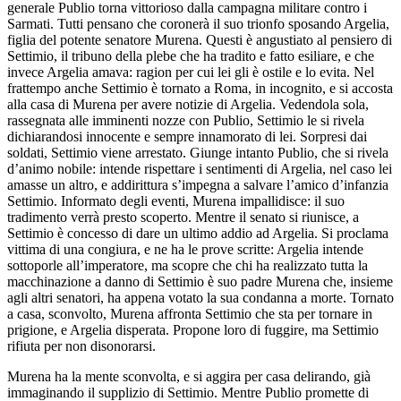
generale Publio torna vittorioso dalla campagna militare contro i
Sarmati. Tutti pensano che coronerà il suo trionfo sposando Argelia,
figlia del potente senatore Murena. Questi è angustiato al pensiero di
Settimio, il tribuno della plebe che ha tradito e fatto esiliare, e che
invece Argelia amava: ragion per cui lei gli è ostile e lo evita. Nel
frattempo anche Settimio è tornato a Roma, in incognito, e si accosta
alla casa di Murena per avere notizie di Argelia. Vedendola sola,
rassegnata alle imminenti nozze con Publio, Settimio le si rivela
dichiarandosi innocente e sempre innamorato di lei. Sorpresi dai
soldati, Settimio viene arrestato. Giunge intanto Publio, che si rivela
d’animo nobile: intende rispettare i sentimenti di Argelia, nel caso lei
amasse un altro, e addirittura s’impegna a salvare l’amico d’infanzia
Settimio. Informato degli eventi, Murena impallidisce: il suo
tradimento verrà presto scoperto. Mentre il senato si riunisce, a
Settimio è concesso di dare un ultimo addio ad Argelia. Si proclama
vittima di una congiura, e ne ha le prove scritte: Argelia intende
sottoporle all’imperatore, ma scopre che chi ha realizzato tutta la
macchinazione a danno di Settimio è suo padre Murena che, insieme
agli altri senatori, ha appena votato la sua condanna a morte. Tornato
a casa, sconvolto, Murena affronta Settimio che sta per tornare in
prigione, e Argelia disperata. Propone loro di fuggire, ma Settimio
rifiuta per non disonorarsi.
Murena ha la mente sconvolta, e si aggira per casa delirando, già
immaginando il supplizio di Settimio. Mentre Publio promette di