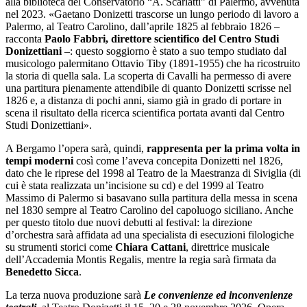
alla biblioteca del Conservatorio “A. Scarlatti” di Palermo, avvenuta
nel 2023. «Gaetano Donizetti trascorse un lungo periodo di lavoro a
Palermo, al Teatro Carolino, dall’aprile 1825 al febbraio 1826 –
racconta
Paolo Fabbri, direttore scientifico del Centro Studi
Donizettiani
–: questo soggiorno è stato a suo tempo studiato dal
musicologo palermitano Ottavio Tiby (1891-1955) che ha ricostruito
la storia di quella sala. La scoperta di Cavalli ha permesso di avere
una partitura pienamente attendibile di quanto Donizetti scrisse nel
1826 e, a distanza di pochi anni, siamo già in grado di portare in
scena il risultato della ricerca scientifica portata avanti dal Centro
Studi Donizettiani».
A Bergamo l’opera sarà, quindi,
rappresenta per la prima volta in
tempi moderni
così come l’aveva concepita Donizetti nel 1826,
dato che le riprese del 1998 al Teatro de la Maestranza di Siviglia (di
cui è stata realizzata un’incisione su cd) e del 1999 al Teatro
Massimo di Palermo si basavano sulla partitura della messa in scena
nel 1830 sempre al Teatro Carolino del capoluogo siciliano. Anche
per questo titolo due nuovi debutti al festival: la direzione
d’orchestra sarà affidata ad una specialista di esecuzioni filologiche
su strumenti storici come
Chiara Cattani
, direttrice musicale
dell’Accademia Montis Regalis, mentre la regia sarà firmata da
Benedetto Sicca
.
La terza nuova produzione sarà
Le convenienze ed inconvenienze