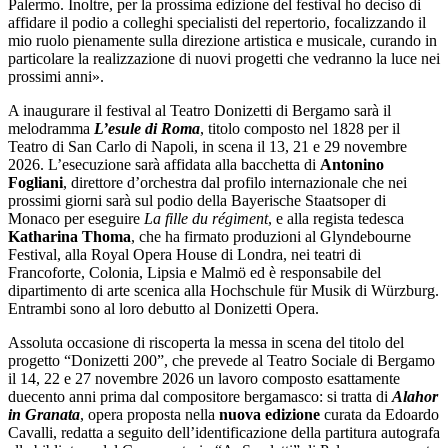
Palermo. Inoltre, per la prossima edizione del festival ho deciso di
affidare il podio a colleghi specialisti del repertorio, focalizzando il
mio ruolo pienamente sulla direzione artistica e musicale, curando in
particolare la realizzazione di nuovi progetti che vedranno la luce nei
prossimi anni».
A inaugurare il festival al Teatro Donizetti di Bergamo sarà il
melodramma
L’esule di Roma
, titolo composto nel 1828 per il
Teatro di San Carlo di Napoli, in scena il 13, 21 e 29 novembre
2026. L’esecuzione sarà affidata alla bacchetta di
Antonino
Fogliani
, direttore d’orchestra dal profilo internazionale che nei
prossimi giorni sarà sul podio della Bayerische Staatsoper di
Monaco per eseguire
La fille du régiment
, e alla regista tedesca
Katharina Thoma
, che ha firmato produzioni al Glyndebourne
Festival, alla Royal Opera House di Londra, nei teatri di
Francoforte, Colonia, Lipsia e Malmö ed è responsabile del
dipartimento di arte scenica alla Hochschule für Musik di Würzburg.
Entrambi sono al loro debutto al Donizetti Opera.
Assoluta occasione di riscoperta la messa in scena del titolo del
progetto “Donizetti 200”, che prevede al Teatro Sociale di Bergamo
il 14, 22 e 27 novembre 2026 un lavoro composto esattamente
duecento anni prima dal compositore bergamasco: si tratta di
Alahor
in Granata
, opera proposta nella
nuova edizione
curata da Edoardo
Cavalli, redatta a seguito dell’identificazione della partitura autografa