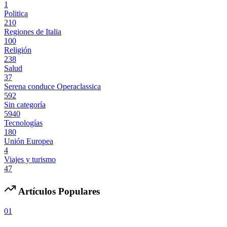
1
Politica
210
Regiones de Italia
100
Religión
238
Salud
37
Serena conduce Operaclassica
592
Sin categoría
5940
Tecnologías
180
Unión Europea
4
Viajes y turismo
47
Artículos Populares
01