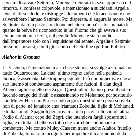
cercare di salvare Settimio, Murena è rientrato in sé e, oppresso dal
rimorso, si confessa colpevole, e intenzionato a suicidarsi. Argelia
tenta di dissuaderlo, e distrugge i documenti che lo accusano e che
salverebbero l’amato Settimio. Poi disperata, si augura la morte. Ma
Settimio, dato in pasto a un leone nel circo, non è stato sbranato in
quanto la belva ha riconosciuto in lui l’uomo che gli aveva a suo
tempo curato una ferita, e il pentito Murena è stato punito
dall’imperatore solo con l’espulsione dal senato. Argelia e Settimio
possono sposarsi, e tutti gioiscono del lieto fine (perfino Publio).
Alahor in Granata
La vicenda, d’invenzione ma su base storica, si svolge a Granata nel
tardo Quattrocento. La città, ultimo regno arabo nella penisola
iberica, è assediata dalle truppe spagnole. Ciò non impedisce che al
suo interno si combattano aspramente due fazioni, il clan degli
Abenceraghi e quello dei Zegri. Questi ultimi hanno preso il potere
facendo strage dei rivali, e assassinando re Mohamed per sostituirlo
con Muley-Hassem. Pur essendo zegro, quest’ultimo però si rivela
non di parte, né fanatico: ama (riamato) Zobeida, figlia di Mohamed,
e tratta con gli Spagnoli per arrivare a una pace. Tutto ciò gli attira
l’odio di Alamar capo dei Zegri, che intendeva fargli sposare sua
figlia, e di tutta la bellicosa tribù che vorrebbe continuare a
combattere. Ma contro Muley-Hassem trama anche Alahor, fratello
di Zobeida, tornato in incognito per impedire il matrimonio della