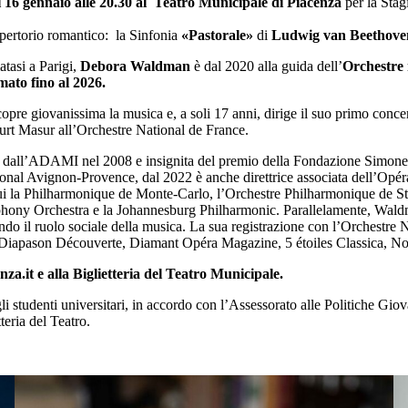
 16 gennaio alle 20.30 al Teatro Municipale di Piacenza
per la Stag
epertorio romantico: la Sinfonia
«Pastorale»
di
Ludwig van Beethov
atasi a Parigi,
Debora Waldman
è dal 2020 alla guida dell’
Orchestre
mato fino al 2026.
pre giovanissima la musica e, a soli 17 anni, dirige il suo primo concer
Kurt Masur all’Orchestre National de France.
all’ADAMI nel 2008 e insignita del premio della Fondazione Simone e 
ational Avignon-Provence, dal 2022 è anche direttrice associata dell’Opér
ui la Philharmonique de Monte-Carlo, l’Orchestre Philharmonique de St
ony Orchestra e la Johannesburg Philharmonic. Parallelamente, Waldma
ndo il ruolo sociale della musica. La sua registrazione con l’Orchestr
ui Diapason Découverte, Diamant Opéra Magazine, 5 étoiles Classica, No
cenza.it e alla Biglietteria del Teatro Municipale.
gli studenti universitari, in accordo con l’Assessorato alle Politiche Gi
tteria del Teatro.