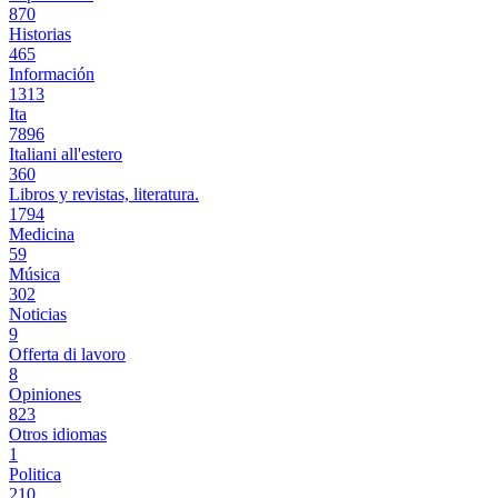
870
Historias
465
Información
1313
Ita
7896
Italiani all'estero
360
Libros y revistas, literatura.
1794
Medicina
59
Música
302
Noticias
9
Offerta di lavoro
8
Opiniones
823
Otros idiomas
1
Politica
210