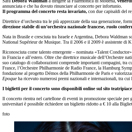
Sarà
Debora Waldman
a dirigere la Filarmonica di Modena,
venerdì
annunciata e che ha dovuto rinunciare al concerto per infortunio.
Il programma del concerto resta invariato,
con due capisaldi del r
Direttrice d’orchestra tra le più apprezzate della sua generazione, form
direzione stabile di un’orchestra nazionale francese, ruolo confer
Nata in Brasile e cresciuta tra Israele e Argentina, Debora Waldman sco
National Supérieur de Musique. Tra il 2006 e il 2009 è assistente di 
Riconosciuta come talento emergente – nominata «Talent Conductor» d
in Francia e all’estero. Oltre che direttrice musicale dell’Orchestre n
suo catalogo di collaborazioni comprende importanti compagini, tra c
France, l’Orchestre Philharmonie de Radio France, la Hamburg Symph
fondazione al progetto Démos della Philharmonie de Paris e valorizza
Epoque
ha ricevuto numerosi premi nazionali e internazionali, tra c
I biglietti per il concerto sono disponibili online sul sito teatripia
Il concerto rientra nel cartellone di eventi in promozione speciale per 
universitari è possibile richiedere un biglietto ridotto a € 10 alla Biglie
foto