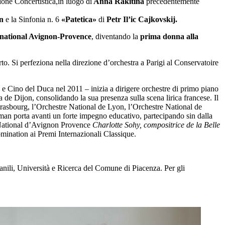
ione Concertistica,in luogo di
Anna Rakitina
precedentemente
en
e la Sinfonia n. 6
«Patetica»
di
Petr Il’ic Cajkovskij.
 national Avignon-Provence
, diventando la
prima donna alla
to. Si perfeziona nella direzione d’orchestra a Parigi al Conservatoire
Cino del Duca nel 2011 – inizia a dirigere orchestre di primo piano
a de Dijon, consolidando la sua presenza sulla scena lirica francese. Il
rasbourg, l’Orchestre National de Lyon, l’Orchestre National de
n porta avanti un forte impegno educativo, partecipando sin dalla
e National d’Avignon Provence
Charlotte Sohy, compositrice de la Belle
mination ai Premi Internazionali Classique.
ovanili, Università e Ricerca del Comune di Piacenza. Per gli