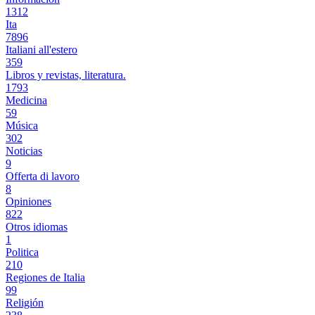
1312
Ita
7896
Italiani all'estero
359
Libros y revistas, literatura.
1793
Medicina
59
Música
302
Noticias
9
Offerta di lavoro
8
Opiniones
822
Otros idiomas
1
Politica
210
Regiones de Italia
99
Religión