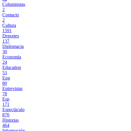
Columnistas
2
Contacto
2
Cultura
1591
Deportes
137
Diplomacia
30
Economía
24
Education
53
Eng
80
Entrevistas
78
Esp
171
Espectáculo
870
Historias
464
Información