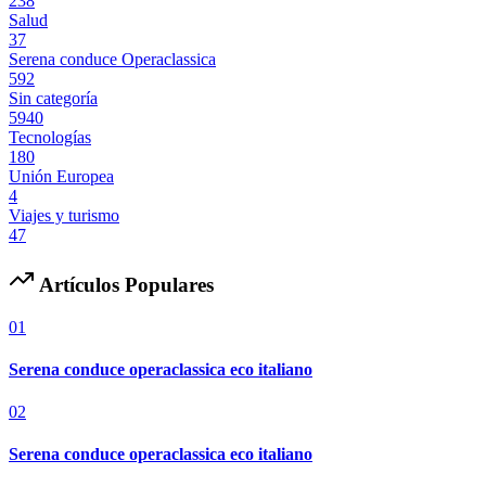
238
Salud
37
Serena conduce Operaclassica
592
Sin categoría
5940
Tecnologías
180
Unión Europea
4
Viajes y turismo
47
Artículos Populares
01
Serena conduce operaclassica eco italiano
02
Serena conduce operaclassica eco italiano